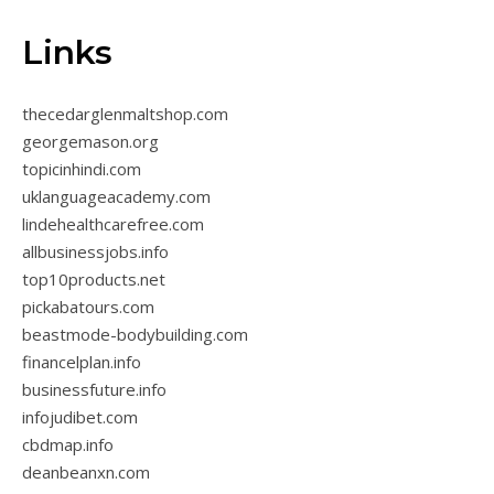
Links
thecedarglenmaltshop.com
georgemason.org
topicinhindi.com
uklanguageacademy.com
lindehealthcarefree.com
allbusinessjobs.info
top10products.net
pickabatours.com
beastmode-bodybuilding.com
financelplan.info
businessfuture.info
infojudibet.com
cbdmap.info
deanbeanxn.com