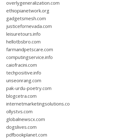
overlygeneralization.com
ethiopianetwork.org
gadgetsmesh.com
justicefornevada.com
leisuretours.info
hellotbsbro.com
farmandpetscare.com
computingservice.info
caiofracini.com
techpositive.info
unseonrang.com
pak-urdu-poetry.com
blogcetra.com
internetmarketingsolutions.co
ollystvs.com
globalnewscx.com
dogslives.com
pdfbookplanet.com