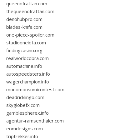
queenofrattan.com
thequeenofrattan.com
denohubpro.com
blades-knife.com
one-piece-spoiler.com
studiooneiota.com
findingcasino.org
realworldcobra.com
automachine.info
autospeedsters.info
wagerchampion.info
monomousumicontest.com
deadricklingo.com
skyglobefx.com
gamblespherex.info
agentur-ramsenthaler.com
eomdesigns.com
triptrekker.info