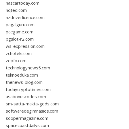
nascartoday.com
nqted.com
nzdriverlicence.com
pagalguru.com
pcegame.com
pgslot-r2.com
ws-expression.com
zchotels.com
zepfo.com
technologynews5.com
teknoeduka.com
thenews-blog.com
todaycryptotimes.com
usabonuscodes.com
sm-satta-makta-gods.com
softwaredegimnasios.com
soopermagazine.com
spacecoastdailys.com