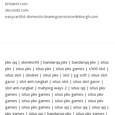
britaintt.com
deconds.com
easycartltd-domesticcleaningservicesedinburgh.com
pkv qq
|
domino99
|
bandarqq pkv
|
bandarqq pkv
|
situs
pkv
|
situs pkv
|
situs pkv
|
situs pkv games
|
x500 slot
|
situs slot
|
sbobet
|
situs pkv
|
slot
|
pg soft
|
situs slot
gacor
|
slot anti rungkat
|
situs slot
|
situs slot gacor
|
slot anti rungkat
|
mahjong ways 2
|
situs qq
|
situs pkv
games
|
situs pkv games
|
situs pkv games
|
situs pkv
games
|
situs pkv games
|
situs pkv games
|
situs pkv
games
|
situs pkv games
|
situs qq
|
situs qq
|
situs qq
|
pkv games
|
situs qq
|
bandarqq pkv
|
situs pkv games
|