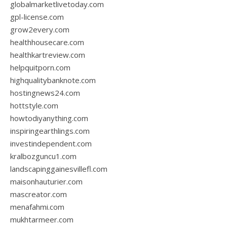
globalmarketlivetoday.com
gpl-license.com
grow2every.com
healthhousecare.com
healthkartreview.com
helpquitporn.com
highqualitybanknote.com
hostingnews24.com
hottstyle.com
howtodiyanything.com
inspiringearthlings.com
investindependent.com
kralbozguncu1.com
landscapinggainesvillefl.com
maisonhauturier.com
mascreator.com
menafahmi.com
mukhtarmeer.com