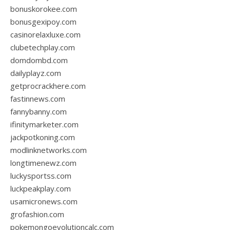
bonuskorokee.com
bonusgexipoy.com
casinorelaxluxe.com
clubetechplay.com
domdombd.com
dailyplayz.com
getprocrackhere.com
fastinnews.com
fannybanny.com
ifinitymarketer.com
jackpotkoning.com
modlinknetworks.com
longtimenewz.com
luckysportss.com
luckpeakplay.com
usamicronews.com
grofashion.com
pokemongoevolutioncalc.com