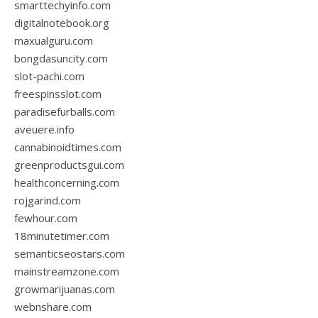
smarttechyinfo.com
digitalnotebook.org
maxualguru.com
bongdasuncity.com
slot-pachi.com
freespinsslot.com
paradisefurballs.com
aveuere.info
cannabinoidtimes.com
greenproductsgui.com
healthconcerning.com
rojgarind.com
fewhour.com
18minutetimer.com
semanticseostars.com
mainstreamzone.com
growmarijuanas.com
webnshare.com