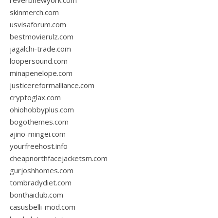
reverbnewyork.com
skinmerch.com
usvisaforum.com
bestmovierulz.com
jagalchi-trade.com
loopersound.com
minapenelope.com
justicereformalliance.com
cryptoglax.com
ohiohobbyplus.com
bogothemes.com
ajino-mingei.com
yourfreehost.info
cheapnorthfacejacketsm.com
gurjoshhomes.com
tombradydiet.com
bonthaiclub.com
casusbelli-mod.com