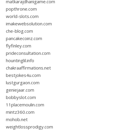
matkarajdhanigame.com
popthrone.com
world-slots.com
imakewebsolution.com
che-blog.com
pancakecoinz.com
flyfinley.com
prideconsultation.com
hountinglil.info
chakraaffirmations.net
bestjokes4u.com
lustgurgaon.com
geniejaar.com
bobbyslot.com
11placemoulin.com
mintz360.com
mohob.net
weightlossprodigy.com