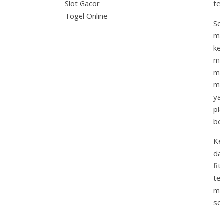
Slot Gacor
te
Togel Online
S
m
k
m
m
m
y
p
b
K
d
f
t
m
se