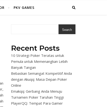
OR
PKV GAMES
Search
Recent Posts
10 Strategi Poker Teratas untuk
Pemula untuk Memenangkan Lebih
Banyak Tangan
Bebaskan Semangat Kompetitif Anda
dengan Akuqq: Masa Depan Poker
an
Online
ir,
Emakqq: Gerbang Anda Menuju
ah
Turnamen Poker Taruhan Tinggi
ah
PlayerQQ: Tempat Para Gamer