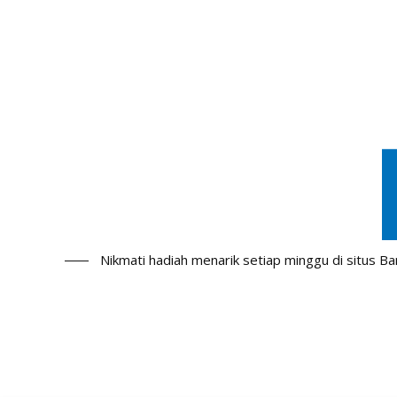
Nikmati hadiah menarik setiap minggu di situs 