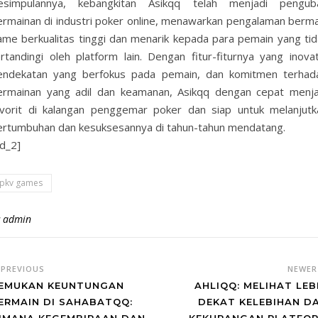
esimpulannya, kebangkitan Asikqq telah menjadi pengub
ermainan di industri poker online, menawarkan pengalaman berma
ame berkualitas tinggi dan menarik kepada para pemain yang tid
rtandingi oleh platform lain. Dengan fitur-fiturnya yang inovati
endekatan yang berfokus pada pemain, dan komitmen terhad
ermainan yang adil dan keamanan, Asikqq dengan cepat menja
avorit di kalangan penggemar poker dan siap untuk melanjutk
ertumbuhan dan kesuksesannya di tahun-tahun mendatang.
ad_2]
pkv games
y
admin
PREVIOUS
NEWE
EMUKAN KEUNTUNGAN
AHLIQQ: MELIHAT LEB
ERMAIN DI SAHABATQQ:
DEKAT KELEBIHAN D