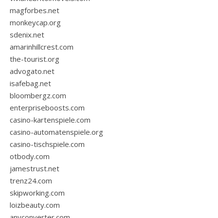
magforbes.net
monkeycap.org
sdenix.net
amarinhillcrest.com
the-tourist.org
advogato.net
isafebag.net
bloombergz.com
enterpriseboosts.com
casino-kartenspiele.com
casino-automatenspiele.org
casino-tischspiele.com
otbody.com
jamestrust.net
trenz24.com
skipworking.com
loizbeauty.com
anyconverter.com