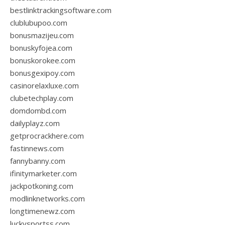
bestlinktrackingsoftware.com
clublubupoo.com
bonusmazijeu.com
bonuskyfojea.com
bonuskorokee.com
bonusgexipoy.com
casinorelaxluxe.com
clubetechplay.com
domdombd.com
dailyplayz.com
getprocrackhere.com
fastinnews.com
fannybanny.com
ifinitymarketer.com
jackpotkoning.com
modlinknetworks.com
longtimenewz.com
luckysportss.com