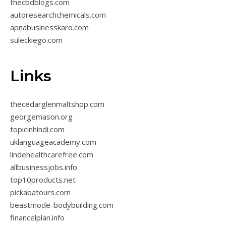
thecbdblogs.com
autoresearchchemicals.com
apnabusinesskaro.com
suleckiego.com
Links
thecedarglenmaltshop.com
georgemason.org
topicinhindi.com
uklanguageacademy.com
lindehealthcarefree.com
allbusinessjobs.info
top10products.net
pickabatours.com
beastmode-bodybuilding.com
financelplan.info