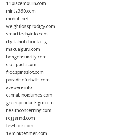
11placemoulin.com
mintz360.com
mohob.net
weightlossprodigy.com
smarttechyinfo.com
digitalnotebook.org
maxualguru.com
bongdasuncity.com
slot-pachi.com
freespinsslot.com
paradisefurballs.com
aveuere.info
cannabinoidtimes.com
greenproductsgui.com
healthconcerning.com
rojgarind.com
fewhour.com
18minutetimer.com