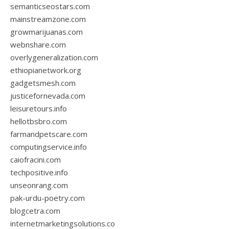
semanticseostars.com
mainstreamzone.com
growmarijuanas.com
webnshare.com
overlygeneralization.com
ethiopianetwork.org
gadgetsmesh.com
justicefornevada.com
leisuretours.info
hellotbsbro.com
farmandpetscare.com
computingservice.info
caiofracini.com
techpositive.info
unseonrang.com
pak-urdu-poetry.com
blogcetra.com
internetmarketingsolutions.co