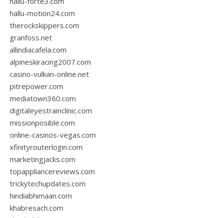
hallu-forte3.com
hallu-motion24.com
therockskippers.com
granfoss.net
allindiacafela.com
alpineskiracing2007.com
casino-vulkan-online.net
pitrepower.com
mediatown360.com
digitaleyestrainclinic.com
missionposible.com
online-casinos-vegas.com
xfinityrouterlogin.com
marketingjacks.com
topappliancereviews.com
trickytechupdates.com
hindiabhimaan.com
khabresach.com