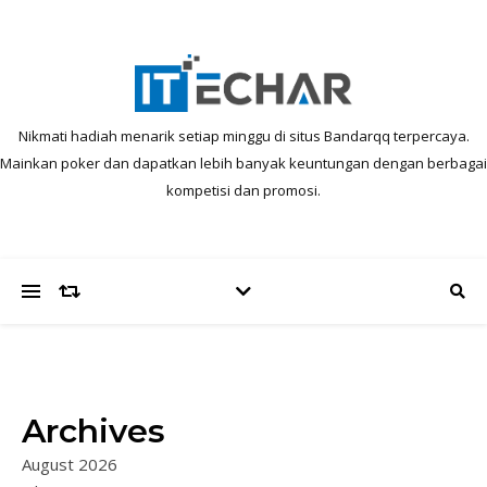
Nikmati hadiah menarik setiap minggu di situs Bandarqq terpercaya.
Mainkan poker dan dapatkan lebih banyak keuntungan dengan berbagai
kompetisi dan promosi.
Archives
August 2026