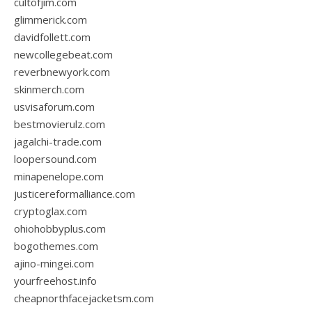
cultofjim.com
glimmerick.com
davidfollett.com
newcollegebeat.com
reverbnewyork.com
skinmerch.com
usvisaforum.com
bestmovierulz.com
jagalchi-trade.com
loopersound.com
minapenelope.com
justicereformalliance.com
cryptoglax.com
ohiohobbyplus.com
bogothemes.com
ajino-mingei.com
yourfreehost.info
cheapnorthfacejacketsm.com