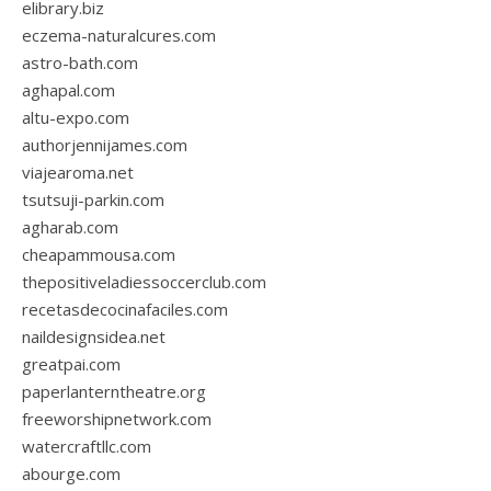
elibrary.biz
eczema-naturalcures.com
astro-bath.com
aghapal.com
altu-expo.com
authorjennijames.com
viajearoma.net
tsutsuji-parkin.com
agharab.com
cheapammousa.com
thepositiveladiessoccerclub.com
recetasdecocinafaciles.com
naildesignsidea.net
greatpai.com
paperlanterntheatre.org
freeworshipnetwork.com
watercraftllc.com
abourge.com