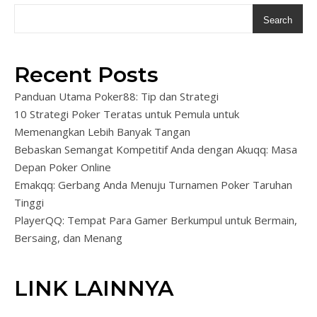
Search
Recent Posts
Panduan Utama Poker88: Tip dan Strategi
10 Strategi Poker Teratas untuk Pemula untuk
Memenangkan Lebih Banyak Tangan
Bebaskan Semangat Kompetitif Anda dengan Akuqq: Masa
Depan Poker Online
Emakqq: Gerbang Anda Menuju Turnamen Poker Taruhan
Tinggi
PlayerQQ: Tempat Para Gamer Berkumpul untuk Bermain,
Bersaing, dan Menang
LINK LAINNYA