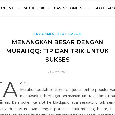
ONLINE
SBOBET88
CASINO ONLINE
SLOT GAC
,
PKV GAMES
SLOT GACOR
MENANGKAN BESAR DENGAN
MURAHQQ: TIP DAN TRIK UNTUK
SUKSES
May 28, 2025
[a
d_1]
Murahqq adalah platform perjudian online populer ya
menawarkan berbagai permainan untuk dinikmati pa
emain. Dari poker ke slot ke blackjack, ada sesuatu untuk sem
rang di situs ini. Dan dengan potensi untuk menang besar, tid