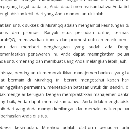
erpegang teguh pada itu, Anda dapat memastikan bahwa Anda tid
enghabiskan lebih dari yang Anda mampu untuk kalah.
iat lain untuk sukses di Murahqq adalah mengambil keuntungan da
onus dan promosi. Banyak situs perjudian online, termas
urahQQ, menawarkan bonus dan promosi untuk menarik pema
aru dan memberi penghargaan yang sudah ada. Deng
emanfaatkan penawaran ini, Anda dapat meningkatkan pelua
nda untuk menang dan membuat uang Anda melangkah lebih jauh.
khirnya, penting untuk mempraktikkan manajemen bankroll yang ba
aat bermain di Murahqq. Ini berarti mengetahui kapan har
eninggalkan permainan, menetapkan batasan untuk diri sendiri, d
idak mengejar kerugian. Dengan mempraktikkan manajemen bankro
ang baik, Anda dapat memastikan bahwa Anda tidak menghabisk
ebih dari yang Anda mampu kehilangan dan memaksimalkan pelua
berhasilan Anda di situs.
ebagai kesimpulan, Murahqq adalah platform perjudian onli