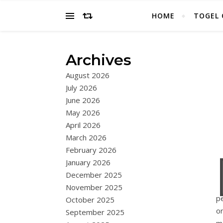
HOME
TOGEL 
Archives
August 2026
July 2026
June 2026
May 2026
April 2026
March 2026
February 2026
January 2026
December 2025
November 2025
p
October 2025
o
September 2025