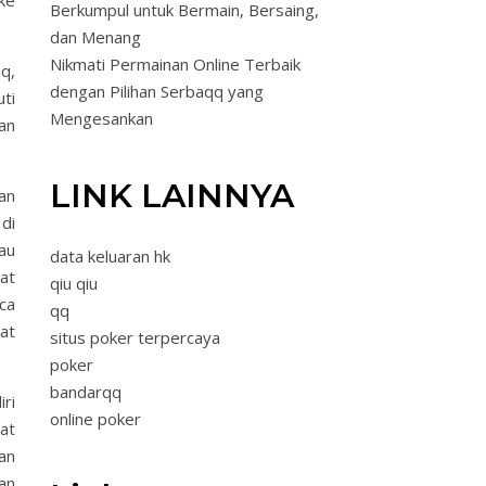
ke
Berkumpul untuk Bermain, Bersaing,
dan Menang
Nikmati Permainan Online Terbaik
q,
dengan Pilihan Serbaqq yang
ti
Mengesankan
an
LINK LAINNYA
an
di
au
data keluaran hk
at
qiu qiu
ca
qq
at
situs poker terpercaya
poker
bandarqq
ri
online poker
at
an
an