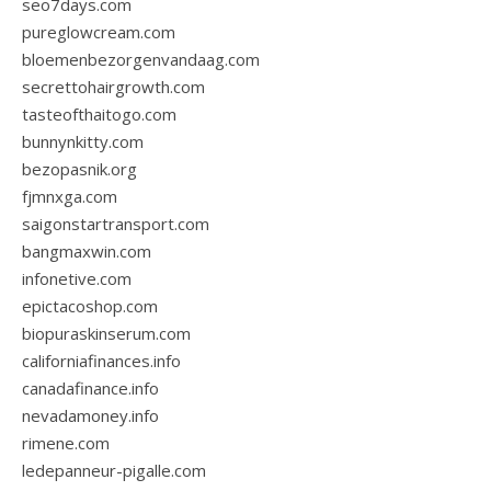
seo7days.com
pureglowcream.com
bloemenbezorgenvandaag.com
secrettohairgrowth.com
tasteofthaitogo.com
bunnynkitty.com
bezopasnik.org
fjmnxga.com
saigonstartransport.com
bangmaxwin.com
infonetive.com
epictacoshop.com
biopuraskinserum.com
californiafinances.info
canadafinance.info
nevadamoney.info
rimene.com
ledepanneur-pigalle.com