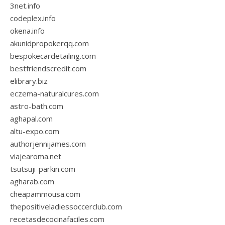
3net.info
codeplex.info
okena.info
akunidpropokerqq.com
bespokecardetailing.com
bestfriendscredit.com
elibrary.biz
eczema-naturalcures.com
astro-bath.com
aghapal.com
altu-expo.com
authorjennijames.com
viajearoma.net
tsutsuji-parkin.com
agharab.com
cheapammousa.com
thepositiveladiessoccerclub.com
recetasdecocinafaciles.com