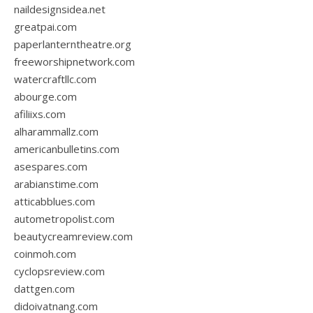
naildesignsidea.net
greatpai.com
paperlanterntheatre.org
freeworshipnetwork.com
watercraftllc.com
abourge.com
afiliixs.com
alharammallz.com
americanbulletins.com
asespares.com
arabianstime.com
atticabblues.com
autometropolist.com
beautycreamreview.com
coinmoh.com
cyclopsreview.com
dattgen.com
didoivatnang.com