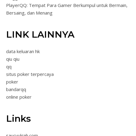
PlayerQQ: Tempat Para Gamer Berkumpul untuk Bermain,
Bersaing, dan Menang
LINK LAINNYA
data keluaran hk
qiu qiu
qq
situs poker terpercaya
poker
bandarqq
online poker
Links
saucyukiah.com