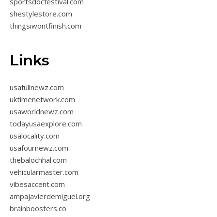
sportsdocfestival.com
shestylestore.com
thingsiwontfinish.com
Links
usafullnewz.com
uktimenetwork.com
usaworldnewz.com
todayusaexplore.com
usalocality.com
usafournewz.com
thebalochhal.com
vehicularmaster.com
vibesaccent.com
ampajavierdemiguel.org
brainboosters.co