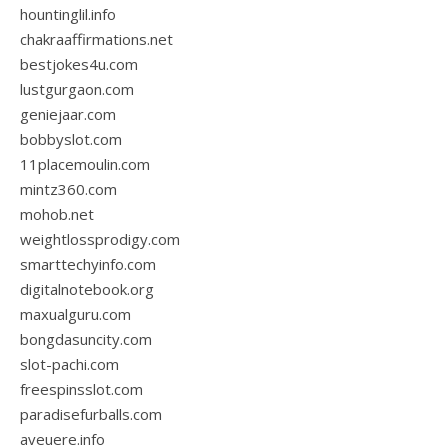
hountinglil.info
chakraaffirmations.net
bestjokes4u.com
lustgurgaon.com
geniejaar.com
bobbyslot.com
11placemoulin.com
mintz360.com
mohob.net
weightlossprodigy.com
smarttechyinfo.com
digitalnotebook.org
maxualguru.com
bongdasuncity.com
slot-pachi.com
freespinsslot.com
paradisefurballs.com
aveuere.info