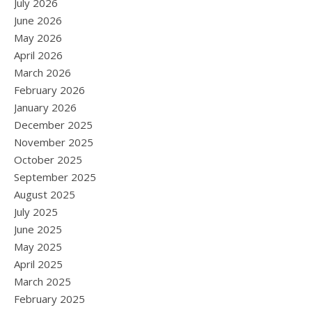
July 2026
June 2026
May 2026
April 2026
March 2026
February 2026
January 2026
December 2025
November 2025
October 2025
September 2025
August 2025
July 2025
June 2025
May 2025
April 2025
March 2025
February 2025