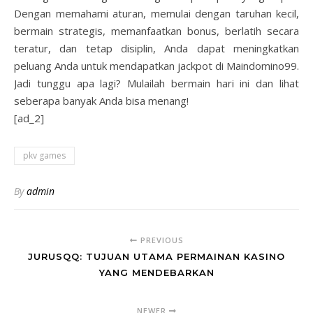
Dengan memahami aturan, memulai dengan taruhan kecil,
bermain strategis, memanfaatkan bonus, berlatih secara
teratur, dan tetap disiplin, Anda dapat meningkatkan
peluang Anda untuk mendapatkan jackpot di Maindomino99.
Jadi tunggu apa lagi? Mulailah bermain hari ini dan lihat
seberapa banyak Anda bisa menang!
[ad_2]
pkv games
By
admin
PREVIOUS
JURUSQQ: TUJUAN UTAMA PERMAINAN KASINO
YANG MENDEBARKAN
NEWER