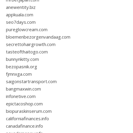
anewentity.biz
appkuala.com
seo7days.com
pureglowcream.com
bloemenbezorgenvandaag.com
secrettohairgrowth.com
tasteofthaitogo.com
bunnynkitty.com
bezopasnik.org
fjmnxga.com
saigonstartransport.com
bangmaxwin.com
infonetive.com
epictacoshop.com
biopuraskinserum.com
californiafinances.info
canadafinance.info