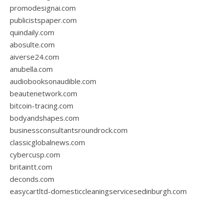
promodesignai.com
publicistspaper.com
quindaily.com
abosulte.com
aiverse24.com
anubella.com
audiobooksonaudible.com
beautenetwork.com
bitcoin-tracing.com
bodyandshapes.com
businessconsultantsroundrock.com
classicglobalnews.com
cybercusp.com
britaintt.com
deconds.com
easycartltd-domesticcleaningservicesedinburgh.com