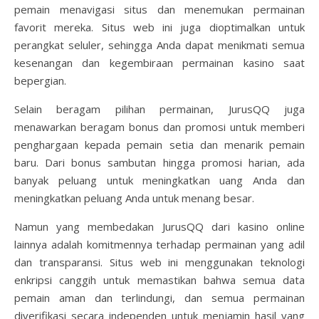
pemain menavigasi situs dan menemukan permainan
favorit mereka. Situs web ini juga dioptimalkan untuk
perangkat seluler, sehingga Anda dapat menikmati semua
kesenangan dan kegembiraan permainan kasino saat
bepergian.
Selain beragam pilihan permainan, JurusQQ juga
menawarkan beragam bonus dan promosi untuk memberi
penghargaan kepada pemain setia dan menarik pemain
baru. Dari bonus sambutan hingga promosi harian, ada
banyak peluang untuk meningkatkan uang Anda dan
meningkatkan peluang Anda untuk menang besar.
Namun yang membedakan JurusQQ dari kasino online
lainnya adalah komitmennya terhadap permainan yang adil
dan transparansi. Situs web ini menggunakan teknologi
enkripsi canggih untuk memastikan bahwa semua data
pemain aman dan terlindungi, dan semua permainan
diverifikasi secara independen untuk menjamin hasil yang