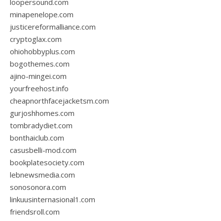
loopersound.com
minapenelope.com
justicereformalliance.com
cryptoglax.com
ohiohobbyplus.com
bogothemes.com
ajino-mingei.com
yourfreehost.info
cheapnorthfacejacketsm.com
gurjoshhomes.com
tombradydiet.com
bonthaiclub.com
casusbelli-mod.com
bookplatesociety.com
lebnewsmedia.com
sonosonora.com
linkuusinternasional1.com
friendsroll.com