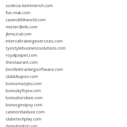
sodecia-kemmerich.com
fun-mak.com
casino888world.com
misterdbnb.com
jkmezcal.com
intervaltrainingexercises.com
tyestylebusinesssolutions.com
royalpoipet.com
thestaurant.com
bestlinktrackingsoftware.com
clublubupoo.com
bonusmazijeu.com
bonuskyfojea.com
bonuskorokee.com
bonusgexipoy.com
casinorelaxluxe.com
clubetechplay.com
domdombd.com