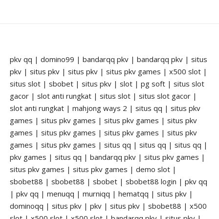
pkv qq
|
domino99
|
bandarqq pkv
|
bandarqq pkv
|
situs
pkv
|
situs pkv
|
situs pkv
|
situs pkv games
|
x500 slot
|
situs slot
|
sbobet
|
situs pkv
|
slot
|
pg soft
|
situs slot
gacor
|
slot anti rungkat
|
situs slot
|
situs slot gacor
|
slot anti rungkat
|
mahjong ways 2
|
situs qq
|
situs pkv
games
|
situs pkv games
|
situs pkv games
|
situs pkv
games
|
situs pkv games
|
situs pkv games
|
situs pkv
games
|
situs pkv games
|
situs qq
|
situs qq
|
situs qq
|
pkv games
|
situs qq
|
bandarqq pkv
|
situs pkv games
|
situs pkv games
|
situs pkv games
|
demo slot
|
sbobet88
|
sbobet88
|
sbobet
|
sbobet88 login
|
pkv qq
|
pkv qq
|
menuqq
|
murniqq
|
hematqq
|
situs pkv
|
dominoqq
|
situs pkv
|
pkv
|
situs pkv
|
sbobet88
|
x500
slot
|
x500 slot
|
x500 slot
|
bandarqq pkv
|
situs pkv
|