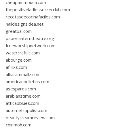
cheapammousa.com
thepositiveladiessoccerclub.com
recetasdecocinafaciles.com
naildesignsidea.net
greatpai.com
paperlanterntheatre.org
freeworshipnetwork.com
watercraftllc.com
abourge.com
afiliixs.com
alharammallz.com
americanbulletins.com
asespares.com
arabianstime.com
atticabblues.com
autometropolist.com
beautycreamreview.com
coinmoh.com