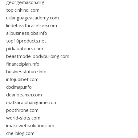
georgemason.org
topicinhindi.com
uklanguageacademy.com
lindehealthcarefree.com
allbusinessjobs.info
top10products.net
pickabatours.com
beastmode-bodybuilding.com
financelplan.info
businessfuture.info
infojudibet.com
cbdmap.info
deanbeanxn.com
matkarajdhanigame.com
popthrone.com
world-slots.com
imakewebsolution.com
che-blog.com