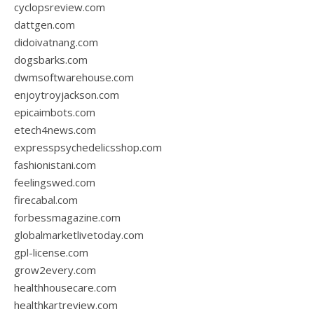
cyclopsreview.com
dattgen.com
didoivatnang.com
dogsbarks.com
dwmsoftwarehouse.com
enjoytroyjackson.com
epicaimbots.com
etech4news.com
expresspsychedelicsshop.com
fashionistani.com
feelingswed.com
firecabal.com
forbessmagazine.com
globalmarketlivetoday.com
gpl-license.com
grow2every.com
healthhousecare.com
healthkartreview.com