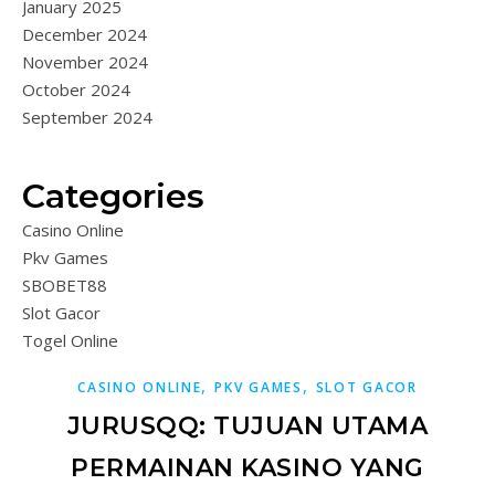
January 2025
December 2024
November 2024
October 2024
September 2024
Categories
Casino Online
Pkv Games
SBOBET88
Slot Gacor
Togel Online
,
,
CASINO ONLINE
PKV GAMES
SLOT GACOR
JURUSQQ: TUJUAN UTAMA
PERMAINAN KASINO YANG