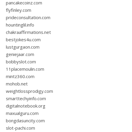
pancakecoinz.com
flyfinley.com
prideconsultation.com
hountinglil.info
chakraaffirmations.net
bestjokes4u.com
lustgurgaon.com
geniejaar.com
bobbyslot.com
11placemoulin.com
mintz360.com
mohob.net
weightlossprodigy.com
smarttechyinfo.com
digitalnotebook.org
maxualguru.com
bongdasuncity.com
slot-pachi.com