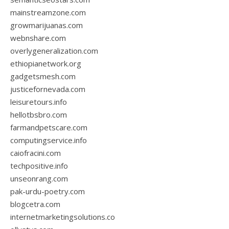
mainstreamzone.com
growmarijuanas.com
webnshare.com
overlygeneralization.com
ethiopianetwork.org
gadgetsmesh.com
justicefornevada.com
leisuretours.info
hellotbsbro.com
farmandpetscare.com
computingservice.info
caiofracini.com
techpositive.info
unseonrang.com
pak-urdu-poetry.com
blogcetra.com
internetmarketingsolutions.co