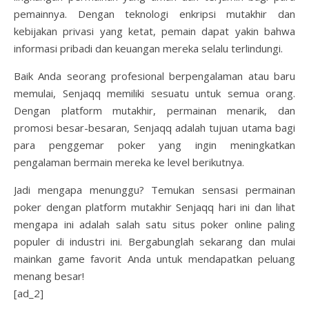
pemainnya. Dengan teknologi enkripsi mutakhir dan
kebijakan privasi yang ketat, pemain dapat yakin bahwa
informasi pribadi dan keuangan mereka selalu terlindungi.
Baik Anda seorang profesional berpengalaman atau baru
memulai, Senjaqq memiliki sesuatu untuk semua orang.
Dengan platform mutakhir, permainan menarik, dan
promosi besar-besaran, Senjaqq adalah tujuan utama bagi
para penggemar poker yang ingin meningkatkan
pengalaman bermain mereka ke level berikutnya.
Jadi mengapa menunggu? Temukan sensasi permainan
poker dengan platform mutakhir Senjaqq hari ini dan lihat
mengapa ini adalah salah satu situs poker online paling
populer di industri ini. Bergabunglah sekarang dan mulai
mainkan game favorit Anda untuk mendapatkan peluang
menang besar!
[ad_2]