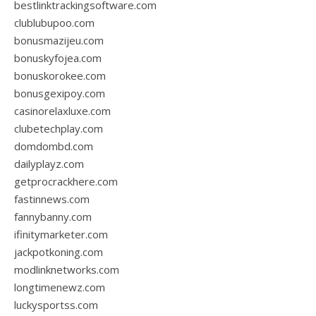
bestlinktrackingsoftware.com
clublubupoo.com
bonusmazijeu.com
bonuskyfojea.com
bonuskorokee.com
bonusgexipoy.com
casinorelaxluxe.com
clubetechplay.com
domdombd.com
dailyplayz.com
getprocrackhere.com
fastinnews.com
fannybanny.com
ifinitymarketer.com
jackpotkoning.com
modlinknetworks.com
longtimenewz.com
luckysportss.com