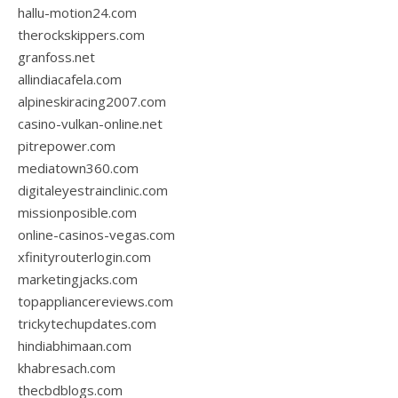
hallu-motion24.com
therockskippers.com
granfoss.net
allindiacafela.com
alpineskiracing2007.com
casino-vulkan-online.net
pitrepower.com
mediatown360.com
digitaleyestrainclinic.com
missionposible.com
online-casinos-vegas.com
xfinityrouterlogin.com
marketingjacks.com
topappliancereviews.com
trickytechupdates.com
hindiabhimaan.com
khabresach.com
thecbdblogs.com