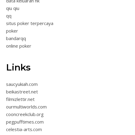
data keluaran hk
qiu qiu
qq
situs poker terpercaya
poker
bandarqq
online poker
Links
saucyukiah.com
beikastreet.net
filmizlettir.net
ourmultiworlds.com
cooncreekclub.org
pegpufftimes.com
celestia-arts.com