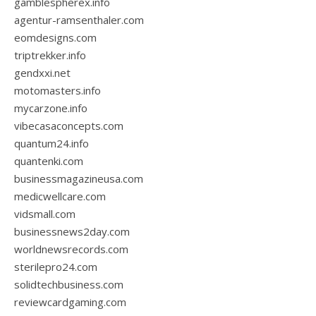
gamblespherex.info
agentur-ramsenthaler.com
eomdesigns.com
triptrekker.info
gendxxi.net
motomasters.info
mycarzone.info
vibecasaconcepts.com
quantum24.info
quantenki.com
businessmagazineusa.com
medicwellcare.com
vidsmall.com
businessnews2day.com
worldnewsrecords.com
sterilepro24.com
solidtechbusiness.com
reviewcardgaming.com