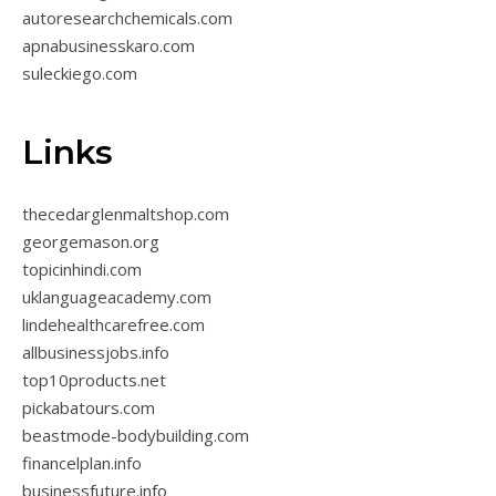
autoresearchchemicals.com
apnabusinesskaro.com
suleckiego.com
Links
thecedarglenmaltshop.com
georgemason.org
topicinhindi.com
uklanguageacademy.com
lindehealthcarefree.com
allbusinessjobs.info
top10products.net
pickabatours.com
beastmode-bodybuilding.com
financelplan.info
businessfuture.info