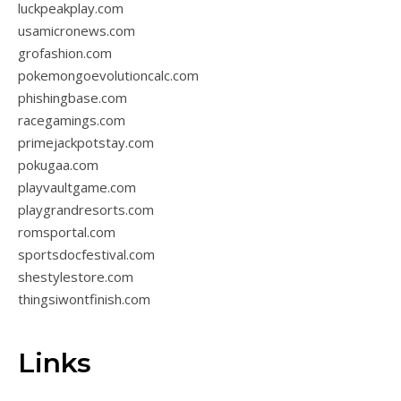
luckpeakplay.com
usamicronews.com
grofashion.com
pokemongoevolutioncalc.com
phishingbase.com
racegamings.com
primejackpotstay.com
pokugaa.com
playvaultgame.com
playgrandresorts.com
romsportal.com
sportsdocfestival.com
shestylestore.com
thingsiwontfinish.com
Links