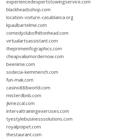
experiencedexpertstowingservice.com
blackheadsshop.com
location-voiture-casablanca.org
kpaulbartelme.com
comedyclubofhiltonhead.com
virtualartsassistant.com
theprimeinfographics.com
cheapvaliumordernow.com
beenime.com
sodecia-kemmerich.com
fun-mak.com
casino888world.com
misterdbnb.com
jkmezcal.com
intervaltrainingexercises.com
tyestylebusinesssolutions.com
royalpoipet.com
thestaurant.com