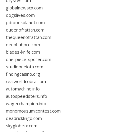
ollystvs.com
globalnewscx.com
dogslives.com
pdfbookplanet.com
queenofrattan.com
thequeenofrattan.com
denohubpro.com
blades-knife.com
one-piece-spoiler.com
studiooneiota.com
findingcasino.org
realworldcobra.com
automachine.info
autospeedsters.info
wagerchampion.info
monomousumicontest.com
deadricklingo.com
skyglobefx.com