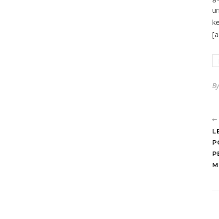
u
k
[
B
L
P
P
M