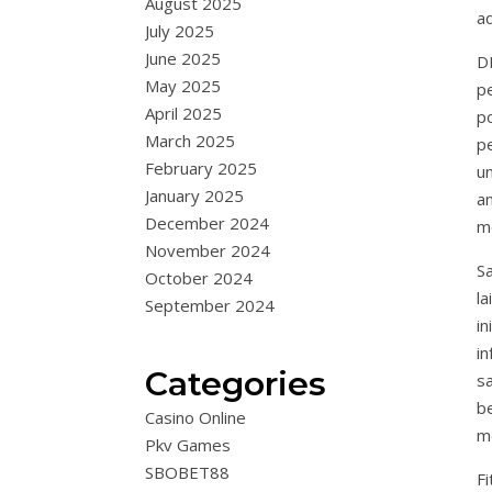
August 2025
a
July 2025
June 2025
D
May 2025
pe
April 2025
po
March 2025
p
February 2025
u
January 2025
a
December 2024
m
November 2024
S
October 2024
l
September 2024
i
i
Categories
s
b
Casino Online
m
Pkv Games
SBOBET88
F