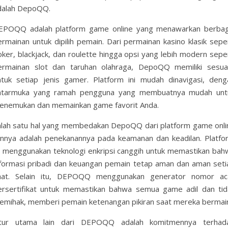
dalah DepoQQ.
EPOQQ adalah platform game online yang menawarkan berbag
rmainan untuk dipilih pemain. Dari permainan kasino klasik seper
ker, blackjack, dan roulette hingga opsi yang lebih modern seper
ermainan slot dan taruhan olahraga, DepoQQ memiliki sesua
ntuk setiap jenis gamer. Platform ini mudah dinavigasi, deng
ntarmuka yang ramah pengguna yang membuatnya mudah unt
enemukan dan memainkan game favorit Anda.
alah satu hal yang membedakan DepoQQ dari platform game onli
ainnya adalah penekanannya pada keamanan dan keadilan. Platfo
ni menggunakan teknologi enkripsi canggih untuk memastikan bah
nformasi pribadi dan keuangan pemain tetap aman dan aman seti
aat. Selain itu, DEPOQQ menggunakan generator nomor ac
ersertifikat untuk memastikan bahwa semua game adil dan tid
emihak, memberi pemain ketenangan pikiran saat mereka bermai
itur utama lain dari DEPOQQ adalah komitmennya terhad