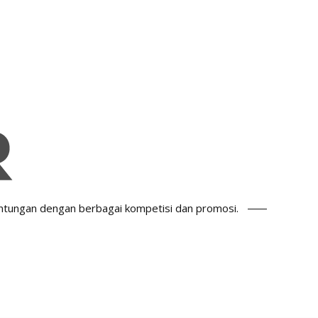
untungan dengan berbagai kompetisi dan promosi.