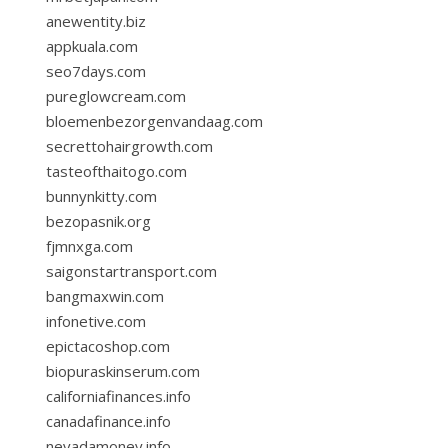
anewentity.biz
appkuala.com
seo7days.com
pureglowcream.com
bloemenbezorgenvandaag.com
secrettohairgrowth.com
tasteofthaitogo.com
bunnynkitty.com
bezopasnik.org
fjmnxga.com
saigonstartransport.com
bangmaxwin.com
infonetive.com
epictacoshop.com
biopuraskinserum.com
californiafinances.info
canadafinance.info
nevadamoney.info