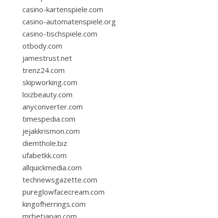
casino-kartenspiele.com
casino-automatenspiele.org
casino-tischspiele.com
otbody.com
jamestrust.net
trenz24.com
skipworking.com
loizbeauty.com
anyconverter.com
timespedia.com
jejakkrismon.com
diemthole.biz
ufabetkk.com
allquickmedia.com
technewsgazette.com
pureglowfacecream.com
kingofherrings.com
mrbetjapan.com