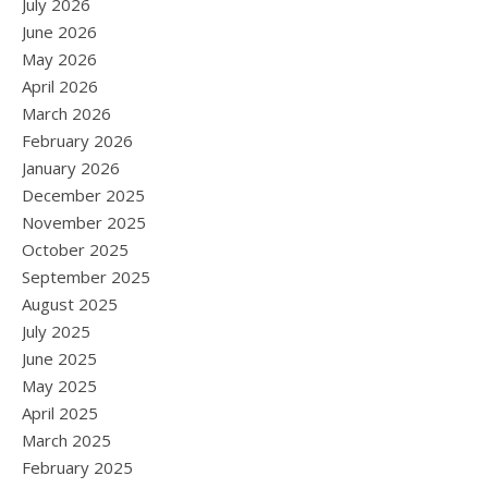
July 2026
June 2026
May 2026
April 2026
March 2026
February 2026
January 2026
December 2025
November 2025
October 2025
September 2025
August 2025
July 2025
June 2025
May 2025
April 2025
March 2025
February 2025