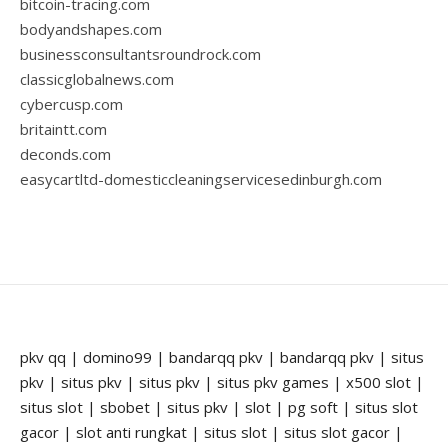
bitcoin-tracing.com
bodyandshapes.com
businessconsultantsroundrock.com
classicglobalnews.com
cybercusp.com
britaintt.com
deconds.com
easycartltd-domesticcleaningservicesedinburgh.com
pkv qq
|
domino99
|
bandarqq pkv
|
bandarqq pkv
|
situs
pkv
|
situs pkv
|
situs pkv
|
situs pkv games
|
x500 slot
|
situs slot
|
sbobet
|
situs pkv
|
slot
|
pg soft
|
situs slot
gacor
|
slot anti rungkat
|
situs slot
|
situs slot gacor
|