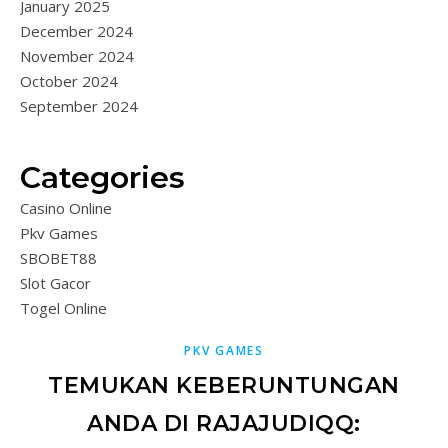
January 2025
December 2024
November 2024
October 2024
September 2024
Categories
Casino Online
Pkv Games
SBOBET88
Slot Gacor
Togel Online
PKV GAMES
TEMUKAN KEBERUNTUNGAN
ANDA DI RAJAJUDIQQ: