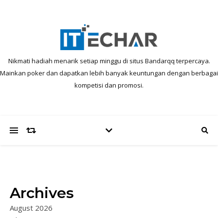
Nikmati hadiah menarik setiap minggu di situs Bandarqq terpercaya.
Mainkan poker dan dapatkan lebih banyak keuntungan dengan berbagai
kompetisi dan promosi.
Archives
August 2026