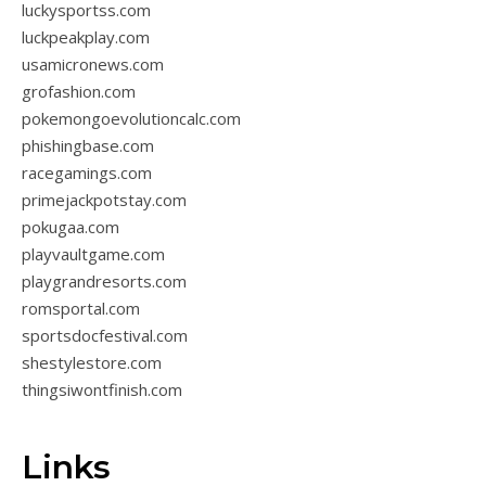
luckysportss.com
luckpeakplay.com
usamicronews.com
grofashion.com
pokemongoevolutioncalc.com
phishingbase.com
racegamings.com
primejackpotstay.com
pokugaa.com
playvaultgame.com
playgrandresorts.com
romsportal.com
sportsdocfestival.com
shestylestore.com
thingsiwontfinish.com
Links