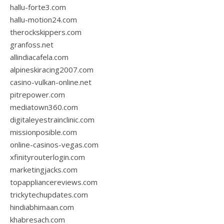
hallu-forte3.com
hallu-motion24.com
therockskippers.com
granfoss.net
allindiacafela.com
alpineskiracing2007.com
casino-vulkan-online.net
pitrepower.com
mediatown360.com
digitaleyestrainclinic.com
missionposible.com
online-casinos-vegas.com
xfinityrouterlogin.com
marketingjacks.com
topappliancereviews.com
trickytechupdates.com
hindiabhimaan.com
khabresach.com