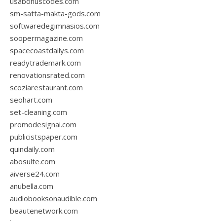
usabonuscodes.com
sm-satta-makta-gods.com
softwaredegimnasios.com
soopermagazine.com
spacecoastdailys.com
readytrademark.com
renovationsrated.com
scoziarestaurant.com
seohart.com
set-cleaning.com
promodesignai.com
publicistspaper.com
quindaily.com
abosulte.com
aiverse24.com
anubella.com
audiobooksonaudible.com
beautenetwork.com