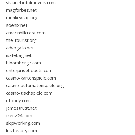
vivianebritoimoveis.com
magforbes.net
monkeycap.org
sdenix.net
amarinhillcrest.com
the-tourist.org
advogato.net
isafebag.net
bloombergz.com
enterpriseboosts.com
casino-kartenspiele.com
casino-automatenspiele.org
casino-tischspiele.com
otbody.com
jamestrust.net
trenz24.com
skipworking.com
loizbeauty.com