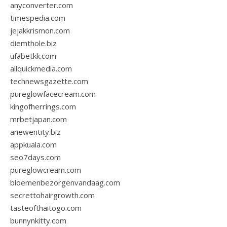
anyconverter.com
timespedia.com
jejakkrismon.com
diemthole.biz
ufabetkk.com
allquickmedia.com
technewsgazette.com
pureglowfacecream.com
kingofherrings.com
mrbetjapan.com
anewentity.biz
appkuala.com
seo7days.com
pureglowcream.com
bloemenbezorgenvandaag.com
secrettohairgrowth.com
tasteofthaitogo.com
bunnynkitty.com