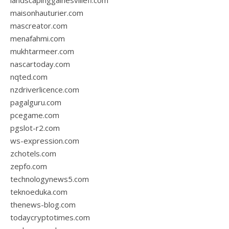
landscapinggainesvillefl.com
maisonhauturier.com
mascreator.com
menafahmi.com
mukhtarmeer.com
nascartoday.com
nqted.com
nzdriverlicence.com
pagalguru.com
pcegame.com
pgslot-r2.com
ws-expression.com
zchotels.com
zepfo.com
technologynews5.com
teknoeduka.com
thenews-blog.com
todaycryptotimes.com