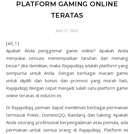
PLATFORM GAMING ONLINE
TERATAS
June 17, 2025
[ad_1]
Apakah Anda penggemar game online? Apakah Anda
menyukai sensasi menempatkan taruhan dan menang
besar? Jika demikian, maka Rajajudiqq adalah platform yang
sempurna untuk Anda. Dengan berbagai macam game
untuk dipilih dan bonus dan promosi yang murah hati,
Rajajudiqq dengan cepat menjadi salah satu platform game
online teratas di industri ini.
Di Rajajudiqq, pemain dapat menikmati berbagai permainan
termasuk Poker, DominoQQ, Bandarq, dan Sakong. Apakah
Anda seorang profesional berpengalaman atau pemula, ada
permainan untuk semua orang di Rajajudiqq. Platform ini