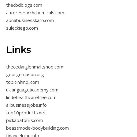
thecbdblogs.com
autoresearchchemicals.com
apnabusinesskaro.com
suleckiego.com
Links
thecedarglenmaltshop.com
georgemason.org
topicinhindi.com
uklanguageacademy.com
lindehealthcarefree.com
allbusinessjobs.info
top10products.net
pickabatours.com
beastmode-bodybuilding.com
financelplan.info