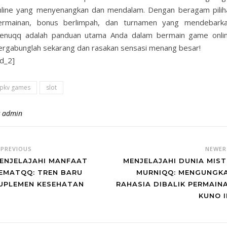
nline yang menyenangkan dan mendalam. Dengan beragam pilih
ermainan, bonus berlimpah, dan turnamen yang mendebarka
enuqq adalah panduan utama Anda dalam bermain game onlin
ergabunglah sekarang dan rasakan sensasi menang besar!
ad_2]
pkv games
slot
y
admin
PREVIOUS
NEWE
ENJELAJAHI MANFAAT
MENJELAJAHI DUNIA MIST
EMATQQ: TREN BARU
MURNIQQ: MENGUNGK
UPLEMEN KESEHATAN
RAHASIA DIBALIK PERMAIN
KUNO I