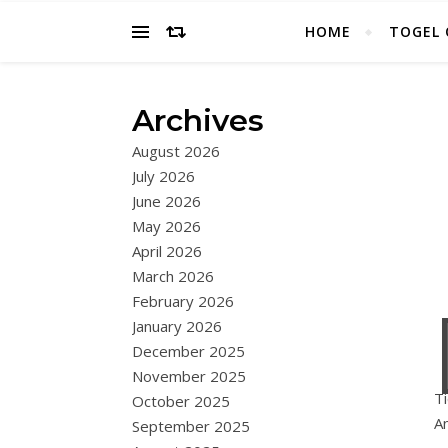
HOME
TOGEL 
Archives
August 2026
July 2026
June 2026
May 2026
April 2026
March 2026
February 2026
January 2026
December 2025
November 2025
T
October 2025
A
September 2025