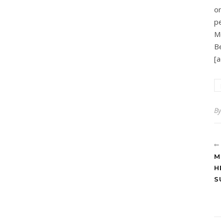
o
p
M
B
[
B
M
H
S