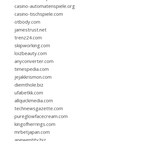
casino-automatenspiele.org
casino-tischspiele.com
otbody.com
jamestrust.net
trenz24.com
skipworking.com
loizbeauty.com
anyconverter.com
timespedia.com
jejakkrismon.com
diemthole.biz
ufabetkk.com
allquickmedia.com
technewsgazette.com
pureglowfacecream.com
kingofherrings.com
mrbetjapan.com
anewentity.biz