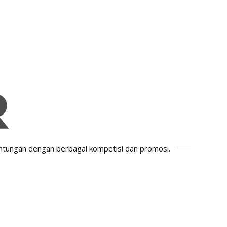
untungan dengan berbagai kompetisi dan promosi.