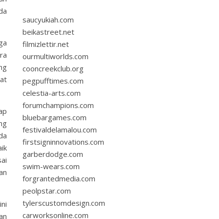
da
saucyukiah.com
beikastreet.net
ga
filmizlettir.net
ra
ourmultiworlds.com
ng
cooncreekclub.org
at
pegpufftimes.com
celestia-arts.com
forumchampions.com
ap
bluebargames.com
ng
festivaldelamalou.com
da
firstsigninnovations.com
ik
garberdodge.com
ai
swim-wears.com
an
forgrantedmedia.com
peolpstar.com
tylerscustomdesign.com
ni
carworksonline.com
an