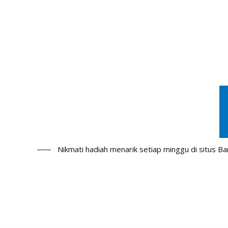
Nikmati hadiah menarik setiap minggu di situs 