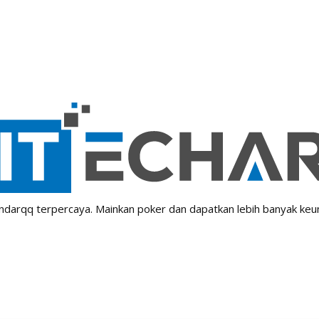
Bandarqq terpercaya. Mainkan poker dan dapatkan lebih banyak ke