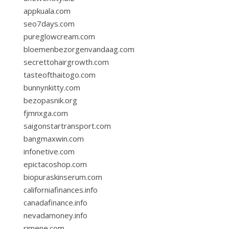
appkuala.com
seo7days.com
pureglowcream.com
bloemenbezorgenvandaag.com
secrettohairgrowth.com
tasteofthaitogo.com
bunnynkitty.com
bezopasnik.org
fjmnxga.com
saigonstartransport.com
bangmaxwin.com
infonetive.com
epictacoshop.com
biopuraskinserum.com
californiafinances.info
canadafinance.info
nevadamoney.info
rimene.com