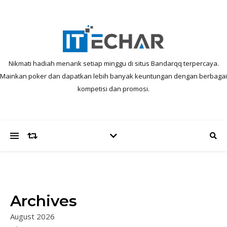
Nikmati hadiah menarik setiap minggu di situs Bandarqq terpercaya.
Mainkan poker dan dapatkan lebih banyak keuntungan dengan berbagai
kompetisi dan promosi.
Archives
August 2026