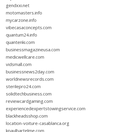
gendxxi.net
motomasters.info
mycarzone.info
vibecasaconcepts.com
quantum24.info
quantenki.com
businessmagazineusa.com
medicwellcare.com
vidsmall.com
businessnews2day.com
worldnewsrecords.com
sterilepro24.com
solidtechbusiness.com
reviewcardgaming.com
experiencedexpertstowingservice.com
blackheadsshop.com
location-voiture-casablanca.org
kpaulbartelme.com