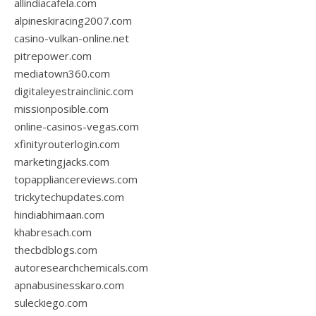
allindiacafela.com
alpineskiracing2007.com
casino-vulkan-online.net
pitrepower.com
mediatown360.com
digitaleyestrainclinic.com
missionposible.com
online-casinos-vegas.com
xfinityrouterlogin.com
marketingjacks.com
topappliancereviews.com
trickytechupdates.com
hindiabhimaan.com
khabresach.com
thecbdblogs.com
autoresearchchemicals.com
apnabusinesskaro.com
suleckiego.com