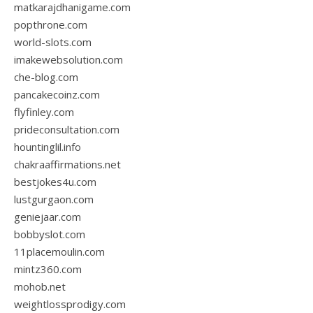
matkarajdhanigame.com
popthrone.com
world-slots.com
imakewebsolution.com
che-blog.com
pancakecoinz.com
flyfinley.com
prideconsultation.com
hountinglil.info
chakraaffirmations.net
bestjokes4u.com
lustgurgaon.com
geniejaar.com
bobbyslot.com
11placemoulin.com
mintz360.com
mohob.net
weightlossprodigy.com