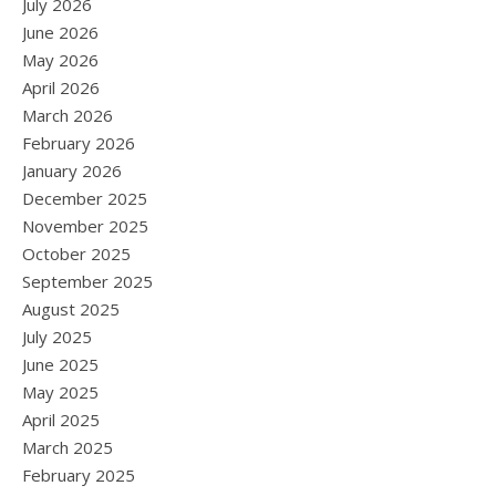
July 2026
June 2026
May 2026
April 2026
March 2026
February 2026
January 2026
December 2025
November 2025
October 2025
September 2025
August 2025
July 2025
June 2025
May 2025
April 2025
March 2025
February 2025