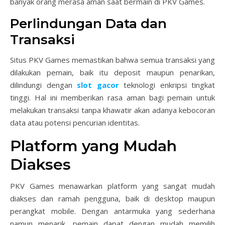
banyak orang merasa aman saat bermain di PKV Games.
Perlindungan Data dan
Transaksi
Situs PKV Games memastikan bahwa semua transaksi yang
dilakukan pemain, baik itu deposit maupun penarikan,
dilindungi dengan
slot gacor
teknologi enkripsi tingkat
tinggi. Hal ini memberikan rasa aman bagi pemain untuk
melakukan transaksi tanpa khawatir akan adanya kebocoran
data atau potensi pencurian identitas.
Platform yang Mudah
Diakses
PKV Games menawarkan platform yang sangat mudah
diakses dan ramah pengguna, baik di desktop maupun
perangkat mobile. Dengan antarmuka yang sederhana
namun menarik, pemain dapat dengan mudah memilih