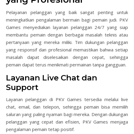
Pelayanan pelanggan yang baik sangat penting untuk
meningkatkan pengalaman bermain bagi pemain judi. PKV
Games menyediakan layanan pelanggan 24/7 yang siap
membantu pemain dengan berbagai masalah teknis atau
pertanyaan yang mereka miliki. Tim dukungan pelanggan
yang responsif dan profesional memastikan bahwa setiap
masalah dapat diselesaikan dengan cepat, sehingga
pemain dapat terus menikmati permainan tanpa gangguan.
Layanan Live Chat dan
Support
Layanan pelanggan di PKV Games tersedia melalui live
chat, email, dan telepon, sehingga pemain bisa memilih
saluran yang paling nyaman bagi mereka. Dengan dukungan
pelanggan yang cepat dan efisien, PKV Games menjaga
pengalaman pemain tetap positif.