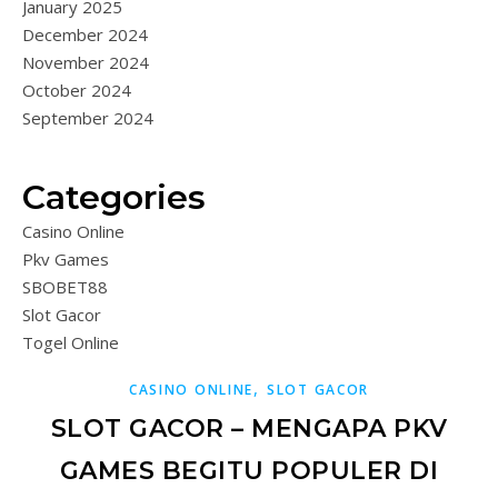
January 2025
December 2024
November 2024
October 2024
September 2024
Categories
Casino Online
Pkv Games
SBOBET88
Slot Gacor
Togel Online
,
CASINO ONLINE
SLOT GACOR
SLOT GACOR – MENGAPA PKV
GAMES BEGITU POPULER DI