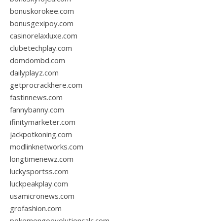
bonuskorokee.com
bonusgexipoy.com
casinorelaxluxe.com
clubetechplay.com
domdombd.com
dailyplayz.com
getprocrackhere.com
fastinnews.com
fannybanny.com
ifinitymarketer.com
jackpotkoning.com
modlinknetworks.com
longtimenewz.com
luckysportss.com
luckpeakplay.com
usamicronews.com
grofashion.com
pokemongoevolutioncalc.com