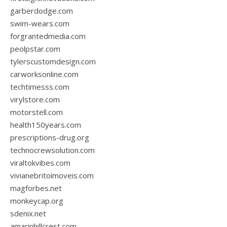
garberdodge.com
swim-wears.com
forgrantedmedia.com
peolpstar.com
tylerscustomdesign.com
carworksonline.com
techtimesss.com
virylstore.com
motorstell.com
health150years.com
prescriptions-drug.org
technocrewsolution.com
viraltokvibes.com
vivianebritoimoveis.com
magforbes.net
monkeycap.org
sdenix.net
amarinhillcrest.com