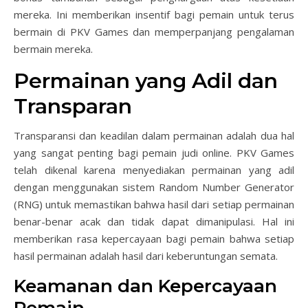
mereka. Ini memberikan insentif bagi pemain untuk terus
bermain di PKV Games dan memperpanjang pengalaman
bermain mereka.
Permainan yang Adil dan
Transparan
Transparansi dan keadilan dalam permainan adalah dua hal
yang sangat penting bagi pemain judi online. PKV Games
telah dikenal karena menyediakan permainan yang adil
dengan menggunakan sistem Random Number Generator
(RNG) untuk memastikan bahwa hasil dari setiap permainan
benar-benar acak dan tidak dapat dimanipulasi. Hal ini
memberikan rasa kepercayaan bagi pemain bahwa setiap
hasil permainan adalah hasil dari keberuntungan semata.
Keamanan dan Kepercayaan