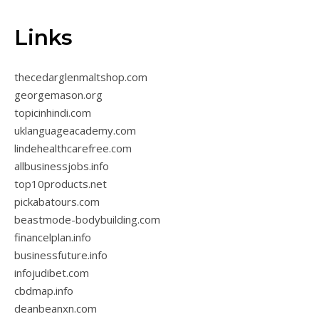
Links
thecedarglenmaltshop.com
georgemason.org
topicinhindi.com
uklanguageacademy.com
lindehealthcarefree.com
allbusinessjobs.info
top10products.net
pickabatours.com
beastmode-bodybuilding.com
financelplan.info
businessfuture.info
infojudibet.com
cbdmap.info
deanbeanxn.com