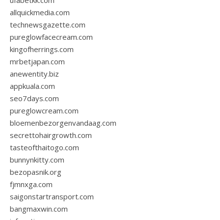
ufabetkk.com
allquickmedia.com
technewsgazette.com
pureglowfacecream.com
kingofherrings.com
mrbetjapan.com
anewentity.biz
appkuala.com
seo7days.com
pureglowcream.com
bloemenbezorgenvandaag.com
secrettohairgrowth.com
tasteofthaitogo.com
bunnynkitty.com
bezopasnik.org
fjmnxga.com
saigonstartransport.com
bangmaxwin.com