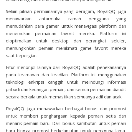
Selain pilihan permainannya yang beragam, RoyalQQ juga
menawarkan antarmuka ramah pengguna yang
memudahkan para gamer untuk menavigasi platform dan
menemukan permainan favorit mereka. Platform ini
dioptimalkan untuk desktop dan perangkat seluler,
memungkinkan pemain menikmati game favorit mereka
saat bepergian.
Fitur menonjol lainnya dari RoyalQQ adalah penekanannya
pada keamanan dan keadilan. Platform ini menggunakan
teknologi enkripsi canggih untuk melindungi informasi
pribadi dan keuangan pemain, dan semua permainan diaudit
secara berkala untuk memastikan semuanya adil dan acak.
RoyalQQ juga menawarkan berbagai bonus dan promosi
untuk memberi penghargaan kepada pemain setia dan
menarik pemain baru. Dari bonus sambutan untuk pemain
baru hingga promosi berkelanjutan untuk pengguna lama,