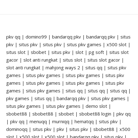
pkv qq
|
domino99
|
bandarqq pkv
|
bandarqq pkv
|
situs
pkv
|
situs pkv
|
situs pkv
|
situs pkv games
|
x500 slot
|
situs slot
|
sbobet
|
situs pkv
|
slot
|
pg soft
|
situs slot
gacor
|
slot anti rungkat
|
situs slot
|
situs slot gacor
|
slot anti rungkat
|
mahjong ways 2
|
situs qq
|
situs pkv
games
|
situs pkv games
|
situs pkv games
|
situs pkv
games
|
situs pkv games
|
situs pkv games
|
situs pkv
games
|
situs pkv games
|
situs qq
|
situs qq
|
situs qq
|
pkv games
|
situs qq
|
bandarqq pkv
|
situs pkv games
|
situs pkv games
|
situs pkv games
|
demo slot
|
sbobet88
|
sbobet88
|
sbobet
|
sbobet88 login
|
pkv qq
|
pkv qq
|
menuqq
|
murniqq
|
hematqq
|
situs pkv
|
dominoqq
|
situs pkv
|
pkv
|
situs pkv
|
sbobet88
|
x500
slot
|
x500 slot
|
x500 slot
|
bandarqq pkv
|
situs pkv
|