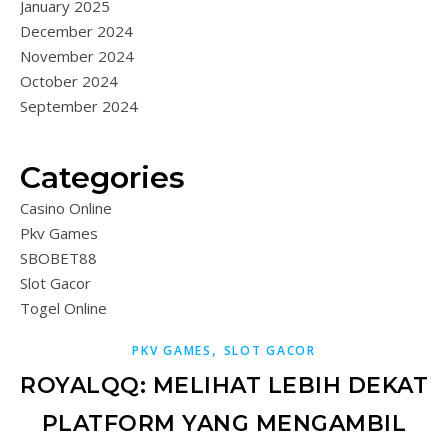
January 2025
December 2024
November 2024
October 2024
September 2024
Categories
Casino Online
Pkv Games
SBOBET88
Slot Gacor
Togel Online
,
PKV GAMES
SLOT GACOR
ROYALQQ: MELIHAT LEBIH DEKAT
PLATFORM YANG MENGAMBIL