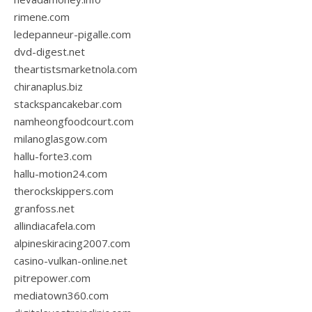
rimene.com
ledepanneur-pigalle.com
dvd-digest.net
theartistsmarketnola.com
chiranaplus.biz
stackspancakebar.com
namheongfoodcourt.com
milanoglasgow.com
hallu-forte3.com
hallu-motion24.com
therockskippers.com
granfoss.net
allindiacafela.com
alpineskiracing2007.com
casino-vulkan-online.net
pitrepower.com
mediatown360.com