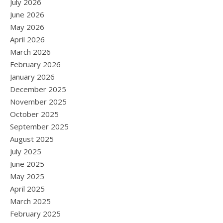
July 2026
June 2026
May 2026
April 2026
March 2026
February 2026
January 2026
December 2025
November 2025
October 2025
September 2025
August 2025
July 2025
June 2025
May 2025
April 2025
March 2025
February 2025