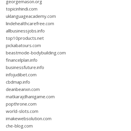
georgemason.org
topicinhindi.com
uklanguageacademy.com
lindehealthcarefree.com
allbusinessjobs.info
top10products.net
pickabatours.com
beastmode-bodybuilding.com
financelplan.info
businessfuture.info
infojudibet.com
cbdmap.info
deanbeanxn.com
matkarajdhanigame.com
popthrone.com
world-slots.com
imakewebsolution.com
che-blog.com