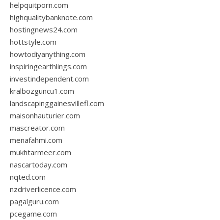
helpquitporn.com
highqualitybanknote.com
hostingnews24.com
hottstyle.com
howtodiyanything.com
inspiringearthlings.com
investindependent.com
kralbozguncu1.com
landscapinggainesvillefl.com
maisonhauturier.com
mascreator.com
menafahmi.com
mukhtarmeer.com
nascartoday.com
nqted.com
nzdriverlicence.com
pagalguru.com
pcegame.com