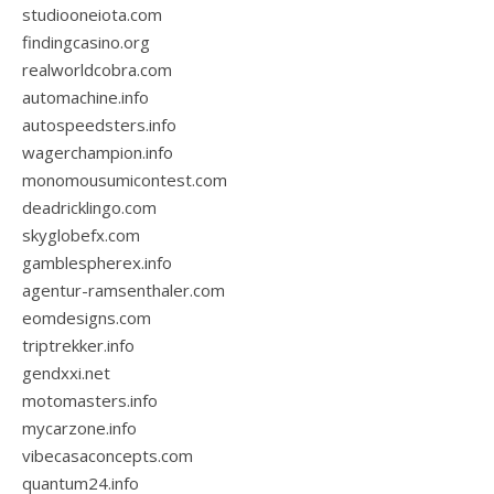
studiooneiota.com
findingcasino.org
realworldcobra.com
automachine.info
autospeedsters.info
wagerchampion.info
monomousumicontest.com
deadricklingo.com
skyglobefx.com
gamblespherex.info
agentur-ramsenthaler.com
eomdesigns.com
triptrekker.info
gendxxi.net
motomasters.info
mycarzone.info
vibecasaconcepts.com
quantum24.info