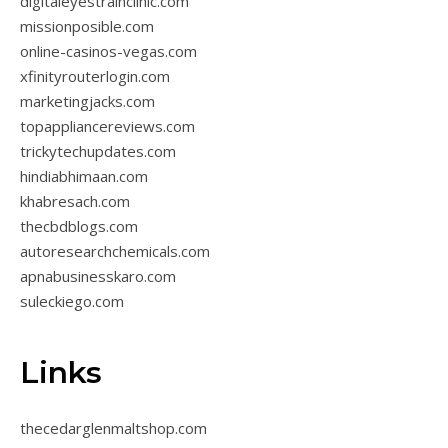
digitaleyestrainclinic.com
missionposible.com
online-casinos-vegas.com
xfinityrouterlogin.com
marketingjacks.com
topappliancereviews.com
trickytechupdates.com
hindiabhimaan.com
khabresach.com
thecbdblogs.com
autoresearchchemicals.com
apnabusinesskaro.com
suleckiego.com
Links
thecedarglenmaltshop.com