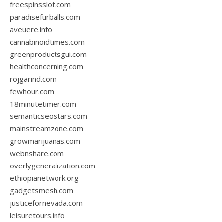
freespinsslot.com
paradisefurballs.com
aveuere.info
cannabinoidtimes.com
greenproductsgui.com
healthconcerning.com
rojgarind.com
fewhour.com
18minutetimer.com
semanticseostars.com
mainstreamzone.com
growmarijuanas.com
webnshare.com
overlygeneralization.com
ethiopianetwork.org
gadgetsmesh.com
justicefornevada.com
leisuretours.info