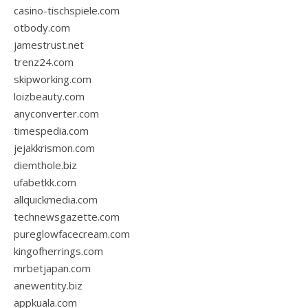
casino-tischspiele.com
otbody.com
jamestrust.net
trenz24.com
skipworking.com
loizbeauty.com
anyconverter.com
timespedia.com
jejakkrismon.com
diemthole.biz
ufabetkk.com
allquickmedia.com
technewsgazette.com
pureglowfacecream.com
kingofherrings.com
mrbetjapan.com
anewentity.biz
appkuala.com