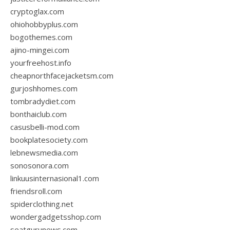
cryptoglax.com
ohiohobbyplus.com
bogothemes.com
ajino-mingei.com
yourfreehost.info
cheapnorthfacejacketsm.com
gurjoshhomes.com
tombradydiet.com
bonthaiclub.com
casusbelli-mod.com
bookplatesociety.com
lebnewsmedia.com
sonosonora.com
linkuusinternasional1.com
friendsroll.com
spiderclothing.net
wondergadgetsshop.com
seatgurunews.com