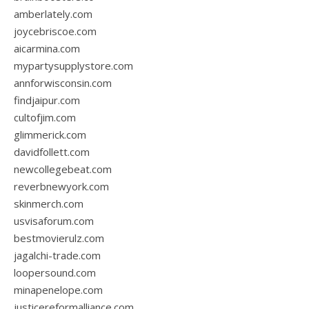
amberlately.com
joycebriscoe.com
aicarmina.com
mypartysupplystore.com
annforwisconsin.com
findjaipur.com
cultofjim.com
glimmerick.com
davidfollett.com
newcollegebeat.com
reverbnewyork.com
skinmerch.com
usvisaforum.com
bestmovierulz.com
jagalchi-trade.com
loopersound.com
minapenelope.com
justicereformalliance.com