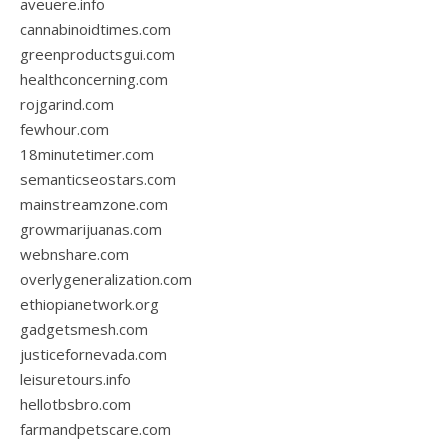
aveuere.info
cannabinoidtimes.com
greenproductsgui.com
healthconcerning.com
rojgarind.com
fewhour.com
18minutetimer.com
semanticseostars.com
mainstreamzone.com
growmarijuanas.com
webnshare.com
overlygeneralization.com
ethiopianetwork.org
gadgetsmesh.com
justicefornevada.com
leisuretours.info
hellotbsbro.com
farmandpetscare.com