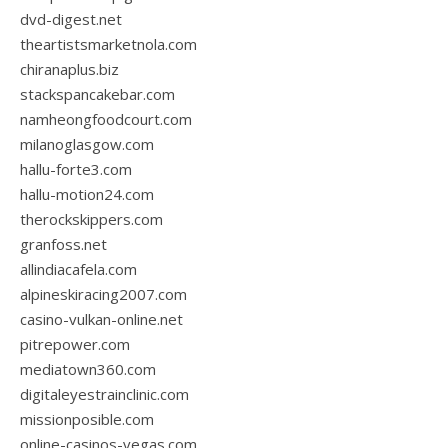
dvd-digest.net
theartistsmarketnola.com
chiranaplus.biz
stackspancakebar.com
namheongfoodcourt.com
milanoglasgow.com
hallu-forte3.com
hallu-motion24.com
therockskippers.com
granfoss.net
allindiacafela.com
alpineskiracing2007.com
casino-vulkan-online.net
pitrepower.com
mediatown360.com
digitaleyestrainclinic.com
missionposible.com
online-casinos-vegas.com