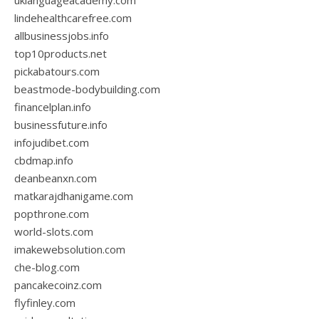
uklanguageacademy.com
lindehealthcarefree.com
allbusinessjobs.info
top10products.net
pickabatours.com
beastmode-bodybuilding.com
financelplan.info
businessfuture.info
infojudibet.com
cbdmap.info
deanbeanxn.com
matkarajdhanigame.com
popthrone.com
world-slots.com
imakewebsolution.com
che-blog.com
pancakecoinz.com
flyfinley.com