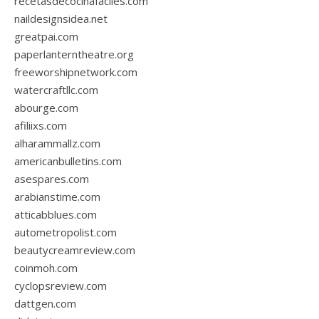
recetasdecocinafaciles.com
naildesignsidea.net
greatpai.com
paperlanterntheatre.org
freeworshipnetwork.com
watercraftllc.com
abourge.com
afiliixs.com
alharammallz.com
americanbulletins.com
asespares.com
arabianstime.com
atticabblues.com
autometropolist.com
beautycreamreview.com
coinmoh.com
cyclopsreview.com
dattgen.com