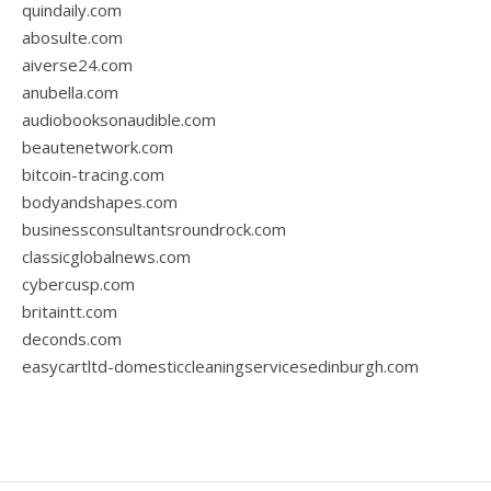
quindaily.com
abosulte.com
aiverse24.com
anubella.com
audiobooksonaudible.com
beautenetwork.com
bitcoin-tracing.com
bodyandshapes.com
businessconsultantsroundrock.com
classicglobalnews.com
cybercusp.com
britaintt.com
deconds.com
easycartltd-domesticcleaningservicesedinburgh.com