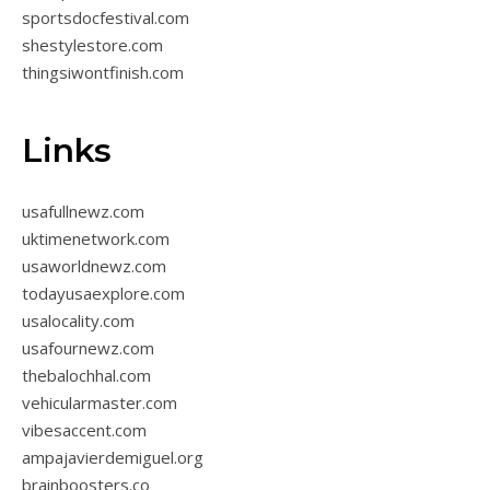
sportsdocfestival.com
shestylestore.com
thingsiwontfinish.com
Links
usafullnewz.com
uktimenetwork.com
usaworldnewz.com
todayusaexplore.com
usalocality.com
usafournewz.com
thebalochhal.com
vehicularmaster.com
vibesaccent.com
ampajavierdemiguel.org
brainboosters.co