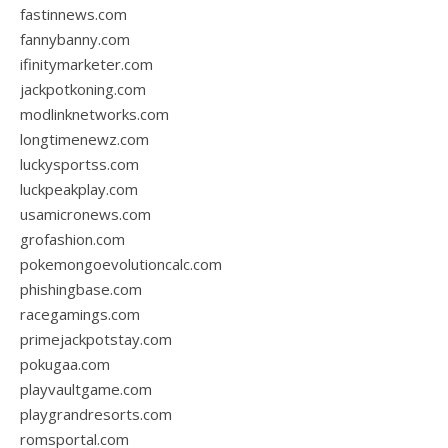
fastinnews.com
fannybanny.com
ifinitymarketer.com
jackpotkoning.com
modlinknetworks.com
longtimenewz.com
luckysportss.com
luckpeakplay.com
usamicronews.com
grofashion.com
pokemongoevolutioncalc.com
phishingbase.com
racegamings.com
primejackpotstay.com
pokugaa.com
playvaultgame.com
playgrandresorts.com
romsportal.com