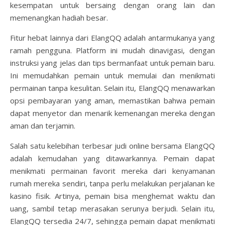
kesempatan untuk bersaing dengan orang lain dan
memenangkan hadiah besar.
Fitur hebat lainnya dari ElangQQ adalah antarmukanya yang
ramah pengguna. Platform ini mudah dinavigasi, dengan
instruksi yang jelas dan tips bermanfaat untuk pemain baru.
Ini memudahkan pemain untuk memulai dan menikmati
permainan tanpa kesulitan. Selain itu, ElangQQ menawarkan
opsi pembayaran yang aman, memastikan bahwa pemain
dapat menyetor dan menarik kemenangan mereka dengan
aman dan terjamin.
Salah satu kelebihan terbesar judi online bersama ElangQQ
adalah kemudahan yang ditawarkannya. Pemain dapat
menikmati permainan favorit mereka dari kenyamanan
rumah mereka sendiri, tanpa perlu melakukan perjalanan ke
kasino fisik. Artinya, pemain bisa menghemat waktu dan
uang, sambil tetap merasakan serunya berjudi. Selain itu,
ElangQQ tersedia 24/7, sehingga pemain dapat menikmati