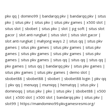
pkv qq
|
domino99
|
bandarqq pkv
|
bandarqq pkv
|
situs
pkv
|
situs pkv
|
situs pkv
|
situs pkv games
|
x500 slot
|
situs slot
|
sbobet
|
situs pkv
|
slot
|
pg soft
|
situs slot
gacor
|
slot anti rungkat
|
situs slot
|
situs slot gacor
|
slot anti rungkat
|
mahjong ways 2
|
situs qq
|
situs pkv
games
|
situs pkv games
|
situs pkv games
|
situs pkv
games
|
situs pkv games
|
situs pkv games
|
situs pkv
games
|
situs pkv games
|
situs qq
|
situs qq
|
situs qq
|
pkv games
|
situs qq
|
bandarqq pkv
|
situs pkv games
|
situs pkv games
|
situs pkv games
|
demo slot
|
sbobet88
|
sbobet88
|
sbobet
|
sbobet88 login
|
pkv qq
|
pkv qq
|
menuqq
|
murniqq
|
hematqq
|
situs pkv
|
dominoqq
|
situs pkv
|
pkv
|
situs pkv
|
sbobet88
|
x500
slot
|
x500 slot
|
x500 slot
|
bandarqq pkv
|
situs pkv
|
slot99
|
https://maindomino99.pkvgamesresmi.org/