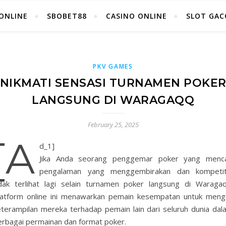
ONLINE
SBOBET88
CASINO ONLINE
SLOT GAC
PKV GAMES
NIKMATI SENSASI TURNAMEN POKE
LANGSUNG DI WARAGAQQ
February 25, 2025
[a
d_1]
Jika Anda seorang penggemar poker yang menca
pengalaman yang menggembirakan dan kompetiti
idak terlihat lagi selain turnamen poker langsung di Waragaq
latform online ini menawarkan pemain kesempatan untuk mengu
eterampilan mereka terhadap pemain lain dari seluruh dunia dal
erbagai permainan dan format poker.