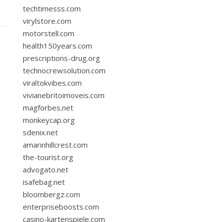
techtimesss.com
virylstore.com
motorstell.com
health150years.com
prescriptions-drug.org
technocrewsolution.com
viraltokvibes.com
vivianebritoimoveis.com
magforbes.net
monkeycap.org
sdenix.net
amarinhillcrest.com
the-tourist.org
advogato.net
isafebag.net
bloombergz.com
enterpriseboosts.com
casino-kartenspiele.com