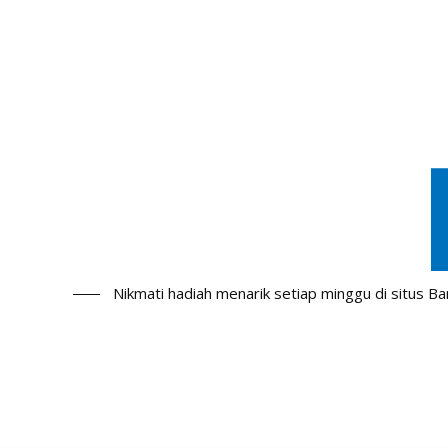
Nikmati hadiah menarik setiap minggu di situs 