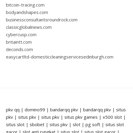
bitcoin-tracing.com
bodyandshapes.com
businessconsultantsroundrock.com
classicglobalnews.com
cybercusp.com
britaintt.com
deconds.com
easycartltd-domesticcleaningservicesedinburgh.com
pkv qq
|
domino99
|
bandarqq pkv
|
bandarqq pkv
|
situs
pkv
|
situs pkv
|
situs pkv
|
situs pkv games
|
x500 slot
|
situs slot
|
sbobet
|
situs pkv
|
slot
|
pg soft
|
situs slot
gacor
|
slot anti rungkat
|
situs slot
|
situs slot gacor
|