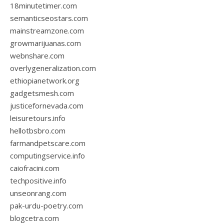
18minutetimer.com
semanticseostars.com
mainstreamzone.com
growmarijuanas.com
webnshare.com
overlygeneralization.com
ethiopianetwork.org
gadgetsmesh.com
justicefornevada.com
leisuretours.info
hellotbsbro.com
farmandpetscare.com
computingservice.info
caiofracini.com
techpositive.info
unseonrang.com
pak-urdu-poetry.com
blogcetra.com