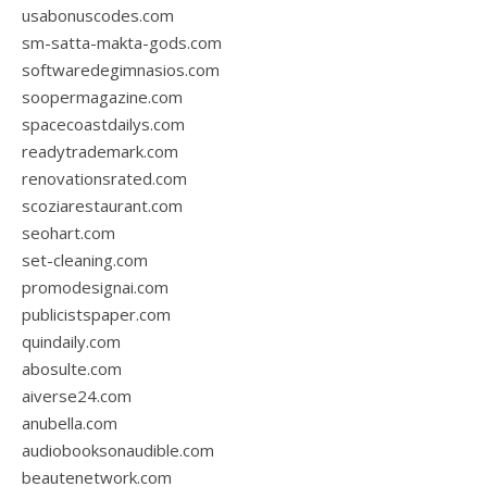
usabonuscodes.com
sm-satta-makta-gods.com
softwaredegimnasios.com
soopermagazine.com
spacecoastdailys.com
readytrademark.com
renovationsrated.com
scoziarestaurant.com
seohart.com
set-cleaning.com
promodesignai.com
publicistspaper.com
quindaily.com
abosulte.com
aiverse24.com
anubella.com
audiobooksonaudible.com
beautenetwork.com