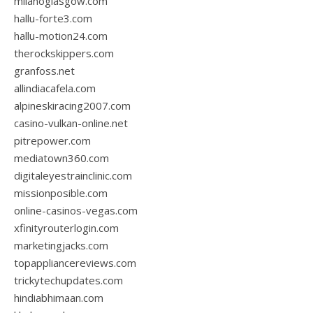
milanoglasgow.com
hallu-forte3.com
hallu-motion24.com
therockskippers.com
granfoss.net
allindiacafela.com
alpineskiracing2007.com
casino-vulkan-online.net
pitrepower.com
mediatown360.com
digitaleyestrainclinic.com
missionposible.com
online-casinos-vegas.com
xfinityrouterlogin.com
marketingjacks.com
topappliancereviews.com
trickytechupdates.com
hindiabhimaan.com