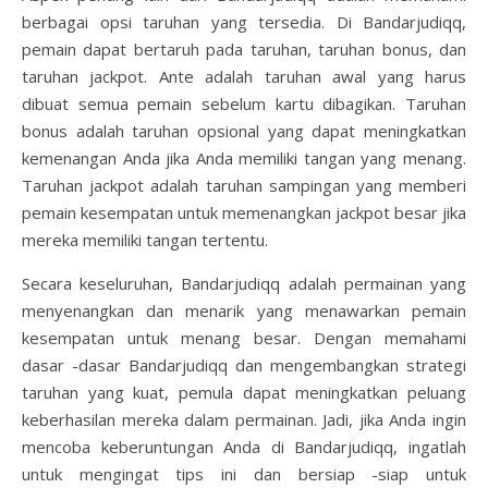
berbagai opsi taruhan yang tersedia. Di Bandarjudiqq,
pemain dapat bertaruh pada taruhan, taruhan bonus, dan
taruhan jackpot. Ante adalah taruhan awal yang harus
dibuat semua pemain sebelum kartu dibagikan. Taruhan
bonus adalah taruhan opsional yang dapat meningkatkan
kemenangan Anda jika Anda memiliki tangan yang menang.
Taruhan jackpot adalah taruhan sampingan yang memberi
pemain kesempatan untuk memenangkan jackpot besar jika
mereka memiliki tangan tertentu.
Secara keseluruhan, Bandarjudiqq adalah permainan yang
menyenangkan dan menarik yang menawarkan pemain
kesempatan untuk menang besar. Dengan memahami
dasar -dasar Bandarjudiqq dan mengembangkan strategi
taruhan yang kuat, pemula dapat meningkatkan peluang
keberhasilan mereka dalam permainan. Jadi, jika Anda ingin
mencoba keberuntungan Anda di Bandarjudiqq, ingatlah
untuk mengingat tips ini dan bersiap -siap untuk