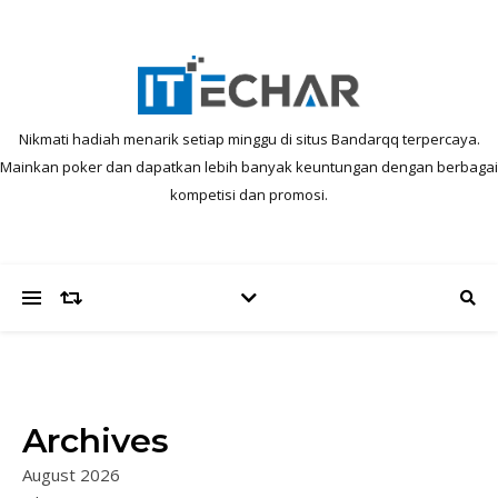
Nikmati hadiah menarik setiap minggu di situs Bandarqq terpercaya.
Mainkan poker dan dapatkan lebih banyak keuntungan dengan berbagai
kompetisi dan promosi.
Archives
August 2026