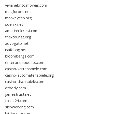
vivianebritoimoveis.com
magforbes.net
monkeycap.org
sdenix.net
amarinhillcrest.com
the-tourist.org
advogato.net
isafebag.net
bloombergz.com
enterpriseboosts.com
casino-kartenspiele.com
casino-automatenspiele.org
casino-tischspiele.com
otbody.com
jamestrust.net
trenz24.com
skipworking.com
loizbeauty.com