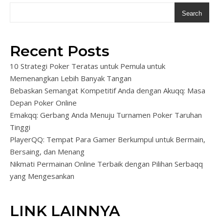
Search
Recent Posts
10 Strategi Poker Teratas untuk Pemula untuk
Memenangkan Lebih Banyak Tangan
Bebaskan Semangat Kompetitif Anda dengan Akuqq: Masa
Depan Poker Online
Emakqq: Gerbang Anda Menuju Turnamen Poker Taruhan
Tinggi
PlayerQQ: Tempat Para Gamer Berkumpul untuk Bermain,
Bersaing, dan Menang
Nikmati Permainan Online Terbaik dengan Pilihan Serbaqq
yang Mengesankan
LINK LAINNYA