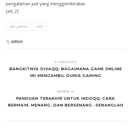
pengalaman judi yang menggembirakan.
[ad_2]
pkv games
slot
By
admin
PREVIOUS
BANGKITNYA DIVAQQ: BAGAIMANA GAME ONLINE
INI MENGAMBIL DUNIA GAMING
NEWER
PANDUAN TERAKHIR UNTUK INDOQQ: CARA
BERMAIN, MENANG, DAN BERSENANG -SENANGLAH