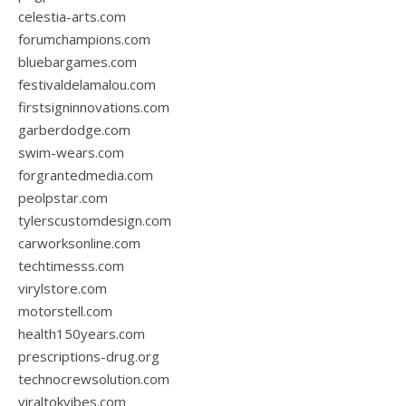
celestia-arts.com
forumchampions.com
bluebargames.com
festivaldelamalou.com
firstsigninnovations.com
garberdodge.com
swim-wears.com
forgrantedmedia.com
peolpstar.com
tylerscustomdesign.com
carworksonline.com
techtimesss.com
virylstore.com
motorstell.com
health150years.com
prescriptions-drug.org
technocrewsolution.com
viraltokvibes.com