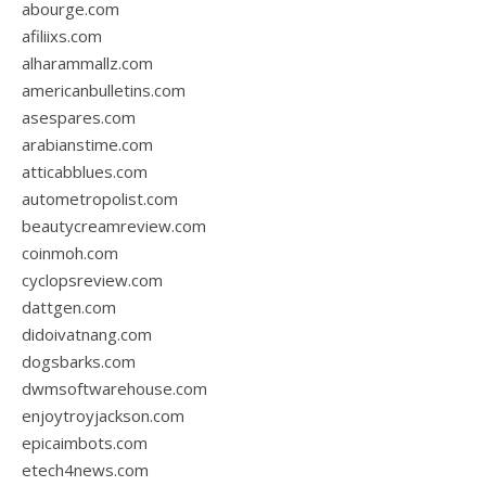
abourge.com
afiliixs.com
alharammallz.com
americanbulletins.com
asespares.com
arabianstime.com
atticabblues.com
autometropolist.com
beautycreamreview.com
coinmoh.com
cyclopsreview.com
dattgen.com
didoivatnang.com
dogsbarks.com
dwmsoftwarehouse.com
enjoytroyjackson.com
epicaimbots.com
etech4news.com