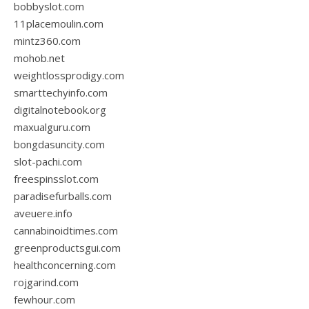
bobbyslot.com
11placemoulin.com
mintz360.com
mohob.net
weightlossprodigy.com
smarttechyinfo.com
digitalnotebook.org
maxualguru.com
bongdasuncity.com
slot-pachi.com
freespinsslot.com
paradisefurballs.com
aveuere.info
cannabinoidtimes.com
greenproductsgui.com
healthconcerning.com
rojgarind.com
fewhour.com