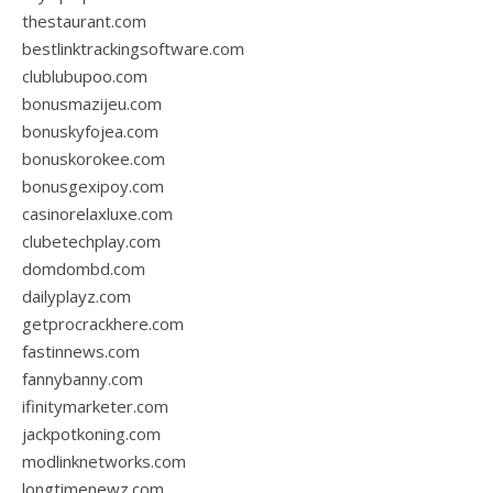
thestaurant.com
bestlinktrackingsoftware.com
clublubupoo.com
bonusmazijeu.com
bonuskyfojea.com
bonuskorokee.com
bonusgexipoy.com
casinorelaxluxe.com
clubetechplay.com
domdombd.com
dailyplayz.com
getprocrackhere.com
fastinnews.com
fannybanny.com
ifinitymarketer.com
jackpotkoning.com
modlinknetworks.com
longtimenewz.com