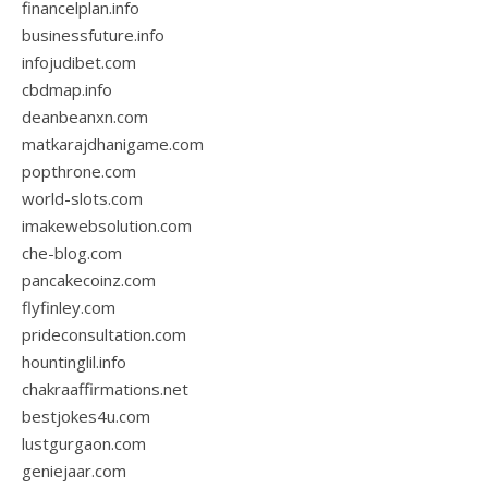
financelplan.info
businessfuture.info
infojudibet.com
cbdmap.info
deanbeanxn.com
matkarajdhanigame.com
popthrone.com
world-slots.com
imakewebsolution.com
che-blog.com
pancakecoinz.com
flyfinley.com
prideconsultation.com
hountinglil.info
chakraaffirmations.net
bestjokes4u.com
lustgurgaon.com
geniejaar.com