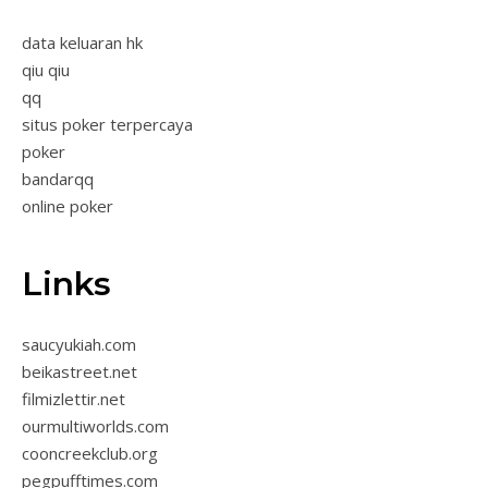
data keluaran hk
qiu qiu
qq
situs poker terpercaya
poker
bandarqq
online poker
Links
saucyukiah.com
beikastreet.net
filmizlettir.net
ourmultiworlds.com
cooncreekclub.org
pegpufftimes.com