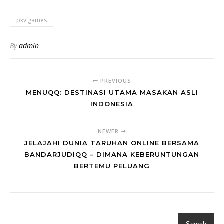
pkv games
By
admin
PREVIOUS
MENUQQ: DESTINASI UTAMA MASAKAN ASLI
INDONESIA
NEWER
JELAJAHI DUNIA TARUHAN ONLINE BERSAMA
BANDARJUDIQQ – DIMANA KEBERUNTUNGAN
BERTEMU PELUANG