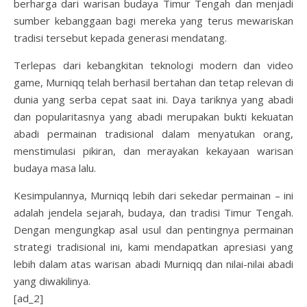
berharga dari warisan budaya Timur Tengah dan menjadi
sumber kebanggaan bagi mereka yang terus mewariskan
tradisi tersebut kepada generasi mendatang.
Terlepas dari kebangkitan teknologi modern dan video
game, Murniqq telah berhasil bertahan dan tetap relevan di
dunia yang serba cepat saat ini. Daya tariknya yang abadi
dan popularitasnya yang abadi merupakan bukti kekuatan
abadi permainan tradisional dalam menyatukan orang,
menstimulasi pikiran, dan merayakan kekayaan warisan
budaya masa lalu.
Kesimpulannya, Murniqq lebih dari sekedar permainan – ini
adalah jendela sejarah, budaya, dan tradisi Timur Tengah.
Dengan mengungkap asal usul dan pentingnya permainan
strategi tradisional ini, kami mendapatkan apresiasi yang
lebih dalam atas warisan abadi Murniqq dan nilai-nilai abadi
yang diwakilinya.
[ad_2]