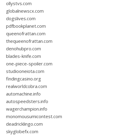
ollystvs.com
globalnewscx.com
dogslives.com
pdfbookplanet.com
queenofrattan.com
thequeenofrattan.com
denohubpro.com
blades-knife.com
one-piece-spoiler.com
studiooneiota.com
findingcasino.org
realworldcobra.com
automachine.info
autospeedsters.info
wagerchampion.info
monomousumicontest.com
deadricklingo.com
skyglobefx.com