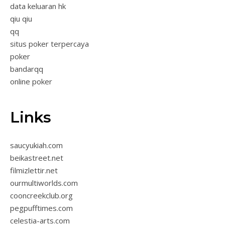
data keluaran hk
qiu qiu
qq
situs poker terpercaya
poker
bandarqq
online poker
Links
saucyukiah.com
beikastreet.net
filmizlettir.net
ourmultiworlds.com
cooncreekclub.org
pegpufftimes.com
celestia-arts.com