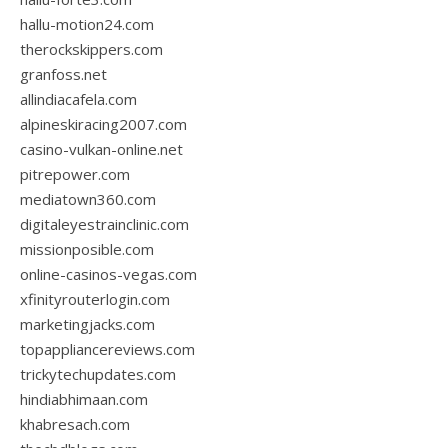
hallu-motion24.com
therockskippers.com
granfoss.net
allindiacafela.com
alpineskiracing2007.com
casino-vulkan-online.net
pitrepower.com
mediatown360.com
digitaleyestrainclinic.com
missionposible.com
online-casinos-vegas.com
xfinityrouterlogin.com
marketingjacks.com
topappliancereviews.com
trickytechupdates.com
hindiabhimaan.com
khabresach.com