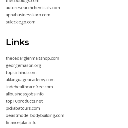
thecbdblogs.com
autoresearchchemicals.com
apnabusinesskaro.com
suleckiego.com
Links
thecedarglenmaltshop.com
georgemason.org
topicinhindi.com
uklanguageacademy.com
lindehealthcarefree.com
allbusinessjobs.info
top10products.net
pickabatours.com
beastmode-bodybuilding.com
financelplan.info