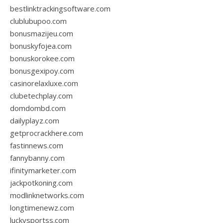
bestlinktrackingsoftware.com
clublubupoo.com
bonusmazijeu.com
bonuskyfojea.com
bonuskorokee.com
bonusgexipoy.com
casinorelaxluxe.com
clubetechplay.com
domdombd.com
dailyplayz.com
getprocrackhere.com
fastinnews.com
fannybanny.com
ifinitymarketer.com
jackpotkoning.com
modlinknetworks.com
longtimenewz.com
luckysportss.com