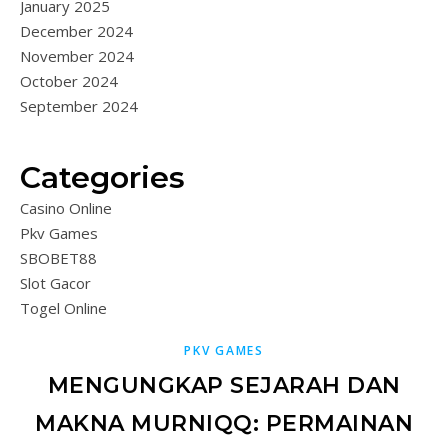
January 2025
December 2024
November 2024
October 2024
September 2024
Categories
Casino Online
Pkv Games
SBOBET88
Slot Gacor
Togel Online
PKV GAMES
MENGUNGKAP SEJARAH DAN
MAKNA MURNIQQ: PERMAINAN