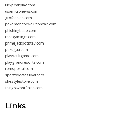
luckpeakplay.com
usamicronews.com
grofashion.com
pokemongoevolutioncalc.com
phishingbase.com
racegamings.com
primejackpotstay.com
pokugaa.com
playvaultgame.com
playgrandresorts.com
romsportal.com
sportsdocfestival.com
shestylestore.com
thingsiwontfinish.com
Links