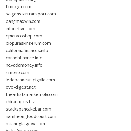
fjmnxga.com
saigonstartransport.com
bangmaxwin.com
infonetive.com
epictacoshop.com
biopuraskinserum.com
californiafinances.info
canadafinance.info
nevadamoney.info
rimene.com
ledepanneur-pigalle.com
dvd-digest.net
theartistsmarketnola.com
chiranaplus.biz
stackspancakebar.com
namheongfoodcourt.com
milanoglasgow.com
hallu-forte3.com