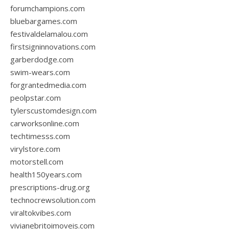
forumchampions.com
bluebargames.com
festivaldelamalou.com
firstsigninnovations.com
garberdodge.com
swim-wears.com
forgrantedmedia.com
peolpstar.com
tylerscustomdesign.com
carworksonline.com
techtimesss.com
virylstore.com
motorstell.com
health150years.com
prescriptions-drug.org
technocrewsolution.com
viraltokvibes.com
vivianebritoimoveis.com