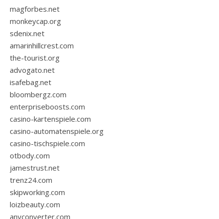
magforbes.net
monkeycap.org
sdenix.net
amarinhillcrest.com
the-tourist.org
advogato.net
isafebag.net
bloombergz.com
enterpriseboosts.com
casino-kartenspiele.com
casino-automatenspiele.org
casino-tischspiele.com
otbody.com
jamestrust.net
trenz24.com
skipworking.com
loizbeauty.com
anyconverter.com