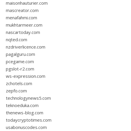
maisonhauturier.com
mascreator.com
menafahmi.com
mukhtarmeer.com
nascartoday.com
nqted.com
nzdriverlicence.com
pagalguru.com
pcegame.com
pgslot-r2.com
ws-expression.com
zchotels.com
zepfo.com
technologynews5.com
teknoeduka.com
thenews-blog.com
todaycryptotimes.com
usabonuscodes.com