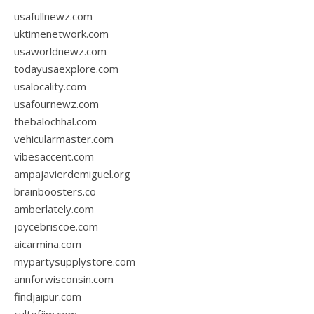
usafullnewz.com
uktimenetwork.com
usaworldnewz.com
todayusaexplore.com
usalocality.com
usafournewz.com
thebalochhal.com
vehicularmaster.com
vibesaccent.com
ampajavierdemiguel.org
brainboosters.co
amberlately.com
joycebriscoe.com
aicarmina.com
mypartysupplystore.com
annforwisconsin.com
findjaipur.com