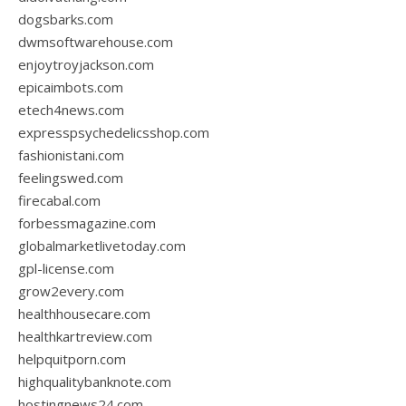
dogsbarks.com
dwmsoftwarehouse.com
enjoytroyjackson.com
epicaimbots.com
etech4news.com
expresspsychedelicsshop.com
fashionistani.com
feelingswed.com
firecabal.com
forbessmagazine.com
globalmarketlivetoday.com
gpl-license.com
grow2every.com
healthhousecare.com
healthkartreview.com
helpquitporn.com
highqualitybanknote.com
hostingnews24.com