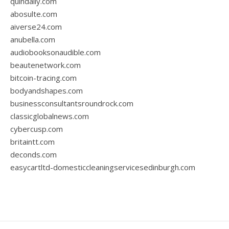
quindaily.com
abosulte.com
aiverse24.com
anubella.com
audiobooksonaudible.com
beautenetwork.com
bitcoin-tracing.com
bodyandshapes.com
businessconsultantsroundrock.com
classicglobalnews.com
cybercusp.com
britaintt.com
deconds.com
easycartltd-domesticcleaningservicesedinburgh.com