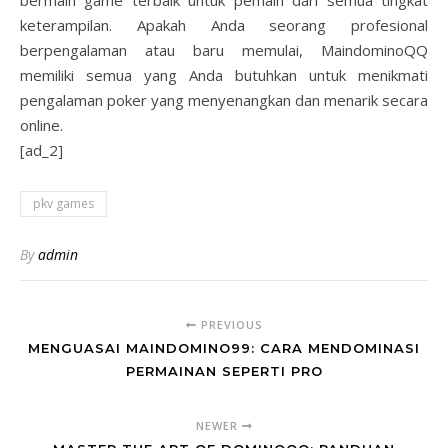
bermain game terbaik untuk pemain dari semua tingkat
keterampilan. Apakah Anda seorang profesional
berpengalaman atau baru memulai, MaindominoQQ
memiliki semua yang Anda butuhkan untuk menikmati
pengalaman poker yang menyenangkan dan menarik secara
online.
[ad_2]
pkv games
By
admin
PREVIOUS
MENGUASAI MAINDOMINO99: CARA MENDOMINASI
PERMAINAN SEPERTI PRO
NEWER