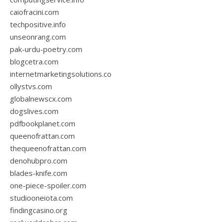
caiofracini.com
techpositive.info
unseonrang.com
pak-urdu-poetry.com
blogcetra.com
internetmarketingsolutions.co
ollystvs.com
globalnewscx.com
dogslives.com
pdfbookplanet.com
queenofrattan.com
thequeenofrattan.com
denohubpro.com
blades-knife.com
one-piece-spoiler.com
studiooneiota.com
findingcasino.org