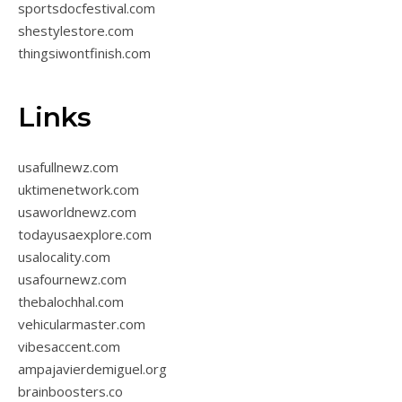
sportsdocfestival.com
shestylestore.com
thingsiwontfinish.com
Links
usafullnewz.com
uktimenetwork.com
usaworldnewz.com
todayusaexplore.com
usalocality.com
usafournewz.com
thebalochhal.com
vehicularmaster.com
vibesaccent.com
ampajavierdemiguel.org
brainboosters.co