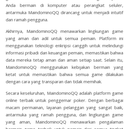
Anda bermain di komputer atau perangkat seluler,
antarmuka MaindominoQQ dirancang untuk menjadi intuitif
dan ramah pengguna.
Akhirnya, MaindominoQQ menawarkan lingkungan game
yang aman dan adil untuk semua pemain. Platform ini
menggunakan teknologi enkripsi canggih untuk melindungi
informasi pribadi dan keuangan pemain, memastikan bahwa
data mereka tetap aman dan aman setiap saat. Selain itu,
MaindominoQQ menggunakan kebijakan bermain yang
ketat untuk memastikan bahwa semua game dilakukan
dengan cara yang transparan dan tidak memihak.
Secara keseluruhan, MaindominoQQ adalah platform game
online terbaik untuk penggemar poker. Dengan berbagai
macam permainan, layanan pelanggan yang sangat baik,
antarmuka yang ramah pengguna, dan lingkungan game
yang aman, MaindominoQQ menawarkan pengalaman