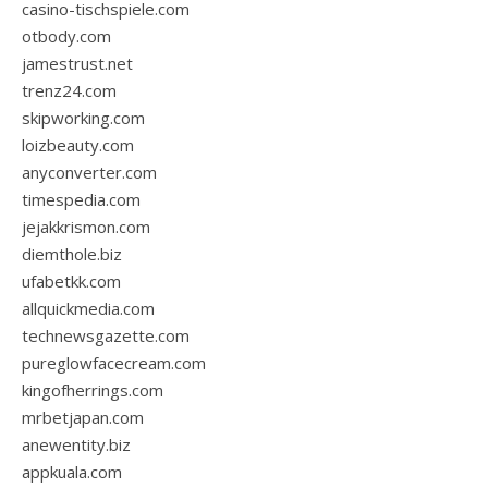
casino-tischspiele.com
otbody.com
jamestrust.net
trenz24.com
skipworking.com
loizbeauty.com
anyconverter.com
timespedia.com
jejakkrismon.com
diemthole.biz
ufabetkk.com
allquickmedia.com
technewsgazette.com
pureglowfacecream.com
kingofherrings.com
mrbetjapan.com
anewentity.biz
appkuala.com