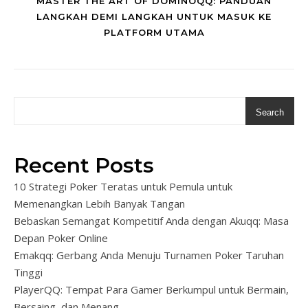
MASTER THE ART OF DOMINOQQ: PANDUAN
LANGKAH DEMI LANGKAH UNTUK MASUK KE
PLATFORM UTAMA
Search
Recent Posts
10 Strategi Poker Teratas untuk Pemula untuk
Memenangkan Lebih Banyak Tangan
Bebaskan Semangat Kompetitif Anda dengan Akuqq: Masa
Depan Poker Online
Emakqq: Gerbang Anda Menuju Turnamen Poker Taruhan
Tinggi
PlayerQQ: Tempat Para Gamer Berkumpul untuk Bermain,
Bersaing, dan Menang