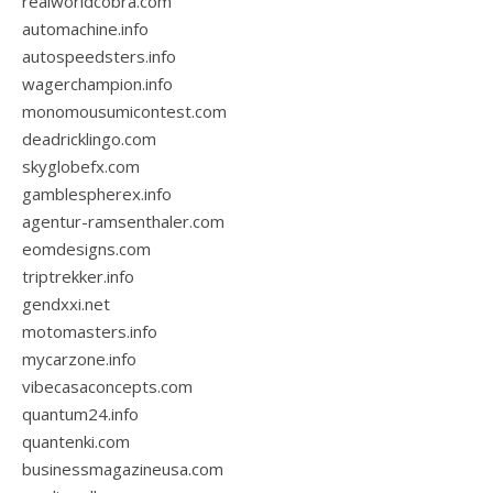
realworldcobra.com
automachine.info
autospeedsters.info
wagerchampion.info
monomousumicontest.com
deadricklingo.com
skyglobefx.com
gamblespherex.info
agentur-ramsenthaler.com
eomdesigns.com
triptrekker.info
gendxxi.net
motomasters.info
mycarzone.info
vibecasaconcepts.com
quantum24.info
quantenki.com
businessmagazineusa.com