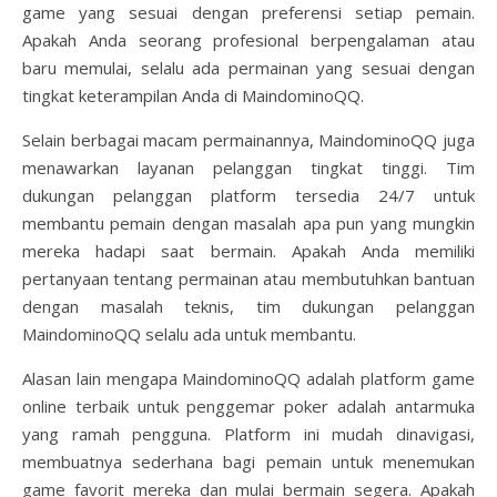
game yang sesuai dengan preferensi setiap pemain.
Apakah Anda seorang profesional berpengalaman atau
baru memulai, selalu ada permainan yang sesuai dengan
tingkat keterampilan Anda di MaindominoQQ.
Selain berbagai macam permainannya, MaindominoQQ juga
menawarkan layanan pelanggan tingkat tinggi. Tim
dukungan pelanggan platform tersedia 24/7 untuk
membantu pemain dengan masalah apa pun yang mungkin
mereka hadapi saat bermain. Apakah Anda memiliki
pertanyaan tentang permainan atau membutuhkan bantuan
dengan masalah teknis, tim dukungan pelanggan
MaindominoQQ selalu ada untuk membantu.
Alasan lain mengapa MaindominoQQ adalah platform game
online terbaik untuk penggemar poker adalah antarmuka
yang ramah pengguna. Platform ini mudah dinavigasi,
membuatnya sederhana bagi pemain untuk menemukan
game favorit mereka dan mulai bermain segera. Apakah