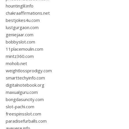
hountinglil.info
chakraaffirmations.net
bestjokes4u.com
lustgurgaon.com
geniejaar.com
bobbyslot.com
11placemoulin.com
mintz360.com
mohob.net
weightlossprodigy.com
smarttechyinfo.com
digitalnotebook.org
maxualguru.com
bongdasuncity.com
slot-pachi.com
freespinsslot.com
paradisefurballs.com
aveuere.info