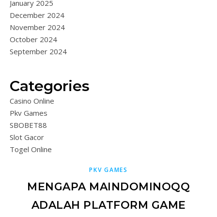
January 2025
December 2024
November 2024
October 2024
September 2024
Categories
Casino Online
Pkv Games
SBOBET88
Slot Gacor
Togel Online
PKV GAMES
MENGAPA MAINDOMINOQQ
ADALAH PLATFORM GAME