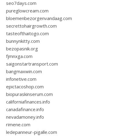
seo7days.com
pureglowcream.com
bloemenbezorgenvandaag.com
secrettohairgrowth.com
tasteofthaitogo.com
bunnynkitty.com
bezopasnik.org
fjmnxga.com
saigonstartransport.com
bangmaxwin.com
infonetive.com
epictacoshop.com
biopuraskinserum.com
californiafinances.info
canadafinance.info
nevadamoney.info
rimene.com
ledepanneur-pigalle.com