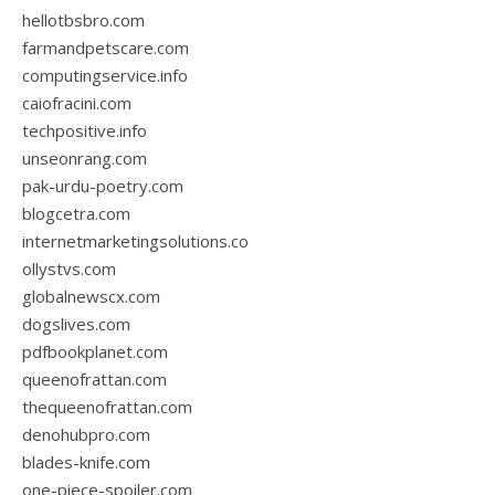
hellotbsbro.com
farmandpetscare.com
computingservice.info
caiofracini.com
techpositive.info
unseonrang.com
pak-urdu-poetry.com
blogcetra.com
internetmarketingsolutions.co
ollystvs.com
globalnewscx.com
dogslives.com
pdfbookplanet.com
queenofrattan.com
thequeenofrattan.com
denohubpro.com
blades-knife.com
one-piece-spoiler.com