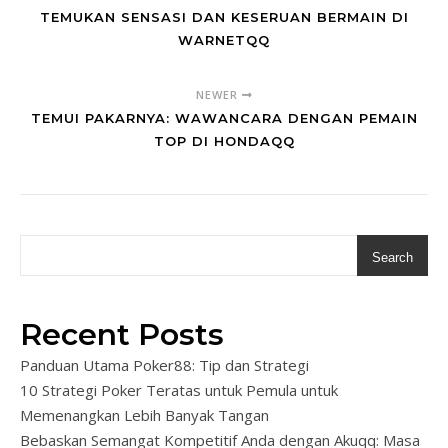
TEMUKAN SENSASI DAN KESERUAN BERMAIN DI
WARNETQQ
NEWER
TEMUI PAKARNYA: WAWANCARA DENGAN PEMAIN
TOP DI HONDAQQ
Search
Recent Posts
Panduan Utama Poker88: Tip dan Strategi
10 Strategi Poker Teratas untuk Pemula untuk
Memenangkan Lebih Banyak Tangan
Bebaskan Semangat Kompetitif Anda dengan Akuqq: Masa