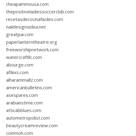
cheapammousa.com
thepositiveladiessoccerclub.com
recetasdecocinafaciles.com
naildesignsidea.net
greatpai.com
paperlanterntheatre.org
freeworshipnetwork.com
watercraftllc.com
abourge.com
afiliixs.com
alharammallz.com
americanbulletins.com
asespares.com
arabianstime.com
atticabblues.com
autometropolist.com
beautycreamreview.com
coinmoh.com