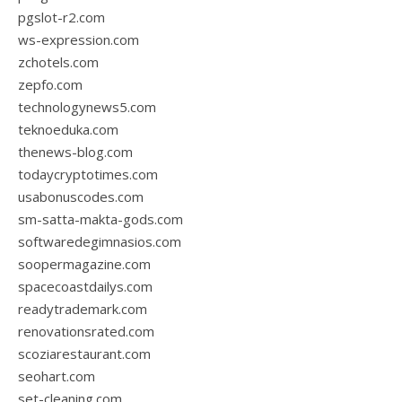
pgslot-r2.com
ws-expression.com
zchotels.com
zepfo.com
technologynews5.com
teknoeduka.com
thenews-blog.com
todaycryptotimes.com
usabonuscodes.com
sm-satta-makta-gods.com
softwaredegimnasios.com
soopermagazine.com
spacecoastdailys.com
readytrademark.com
renovationsrated.com
scoziarestaurant.com
seohart.com
set-cleaning.com