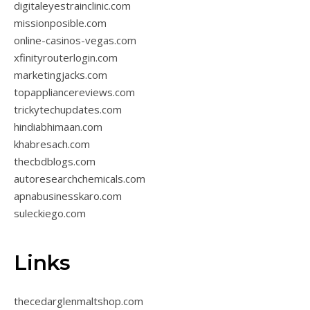
digitaleyestrainclinic.com
missionposible.com
online-casinos-vegas.com
xfinityrouterlogin.com
marketingjacks.com
topappliancereviews.com
trickytechupdates.com
hindiabhimaan.com
khabresach.com
thecbdblogs.com
autoresearchchemicals.com
apnabusinesskaro.com
suleckiego.com
Links
thecedarglenmaltshop.com