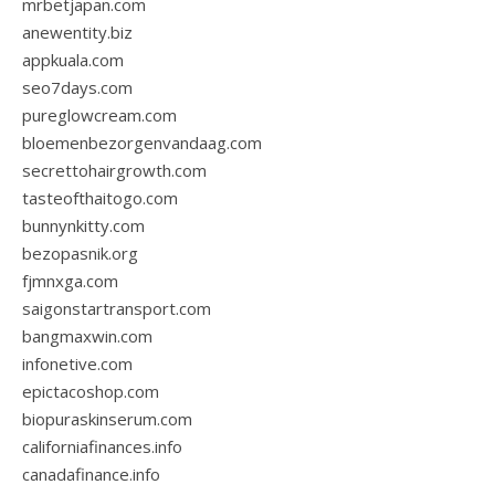
mrbetjapan.com
anewentity.biz
appkuala.com
seo7days.com
pureglowcream.com
bloemenbezorgenvandaag.com
secrettohairgrowth.com
tasteofthaitogo.com
bunnynkitty.com
bezopasnik.org
fjmnxga.com
saigonstartransport.com
bangmaxwin.com
infonetive.com
epictacoshop.com
biopuraskinserum.com
californiafinances.info
canadafinance.info