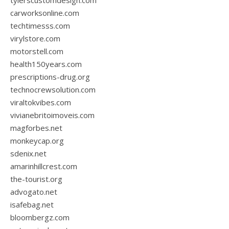
tylerscustomdesign.com
carworksonline.com
techtimesss.com
virylstore.com
motorstell.com
health150years.com
prescriptions-drug.org
technocrewsolution.com
viraltokvibes.com
vivianebritoimoveis.com
magforbes.net
monkeycap.org
sdenix.net
amarinhillcrest.com
the-tourist.org
advogato.net
isafebag.net
bloombergz.com