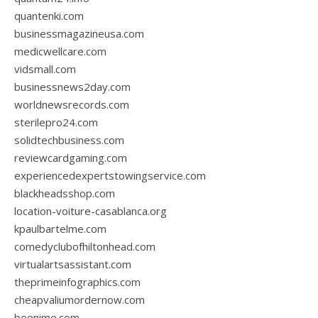
quantenki.com
businessmagazineusa.com
medicwellcare.com
vidsmall.com
businessnews2day.com
worldnewsrecords.com
sterilepro24.com
solidtechbusiness.com
reviewcardgaming.com
experiencedexpertstowingservice.com
blackheadsshop.com
location-voiture-casablanca.org
kpaulbartelme.com
comedyclubofhiltonhead.com
virtualartsassistant.com
theprimeinfographics.com
cheapvaliumordernow.com
beenime.com