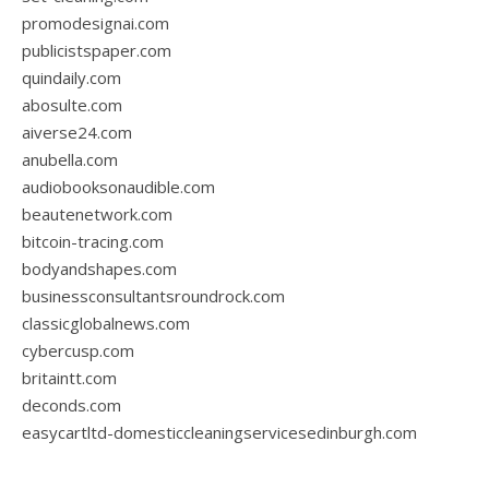
promodesignai.com
publicistspaper.com
quindaily.com
abosulte.com
aiverse24.com
anubella.com
audiobooksonaudible.com
beautenetwork.com
bitcoin-tracing.com
bodyandshapes.com
businessconsultantsroundrock.com
classicglobalnews.com
cybercusp.com
britaintt.com
deconds.com
easycartltd-domesticcleaningservicesedinburgh.com