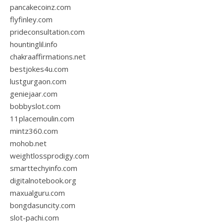
pancakecoinz.com
flyfinley.com
prideconsultation.com
hountinglil.info
chakraaffirmations.net
bestjokes4u.com
lustgurgaon.com
geniejaar.com
bobbyslot.com
11placemoulin.com
mintz360.com
mohob.net
weightlossprodigy.com
smarttechyinfo.com
digitalnotebook.org
maxualguru.com
bongdasuncity.com
slot-pachi.com