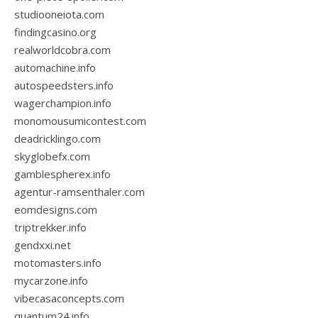
studiooneiota.com
findingcasino.org
realworldcobra.com
automachine.info
autospeedsters.info
wagerchampion.info
monomousumicontest.com
deadricklingo.com
skyglobefx.com
gamblespherex.info
agentur-ramsenthaler.com
eomdesigns.com
triptrekker.info
gendxxi.net
motomasters.info
mycarzone.info
vibecasaconcepts.com
quantum24.info