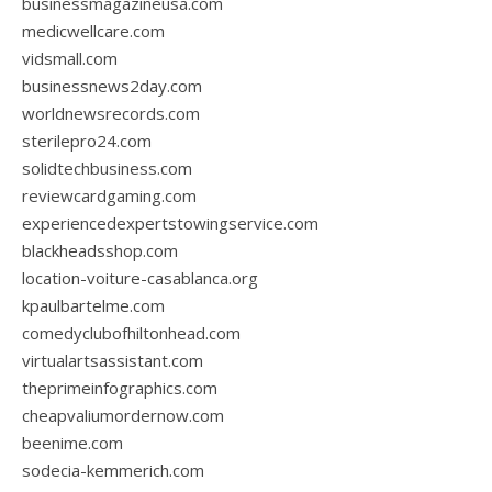
businessmagazineusa.com
medicwellcare.com
vidsmall.com
businessnews2day.com
worldnewsrecords.com
sterilepro24.com
solidtechbusiness.com
reviewcardgaming.com
experiencedexpertstowingservice.com
blackheadsshop.com
location-voiture-casablanca.org
kpaulbartelme.com
comedyclubofhiltonhead.com
virtualartsassistant.com
theprimeinfographics.com
cheapvaliumordernow.com
beenime.com
sodecia-kemmerich.com