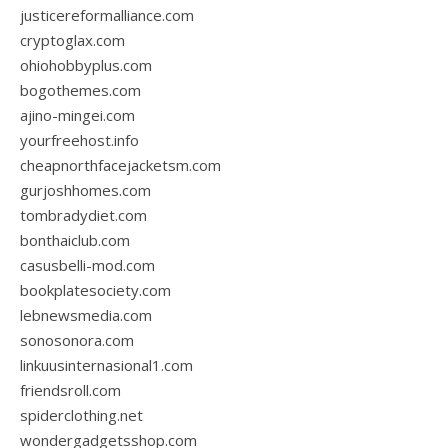
justicereformalliance.com
cryptoglax.com
ohiohobbyplus.com
bogothemes.com
ajino-mingei.com
yourfreehost.info
cheapnorthfacejacketsm.com
gurjoshhomes.com
tombradydiet.com
bonthaiclub.com
casusbelli-mod.com
bookplatesociety.com
lebnewsmedia.com
sonosonora.com
linkuusinternasional1.com
friendsroll.com
spiderclothing.net
wondergadgetsshop.com