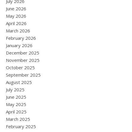
July 2026
June 2026
May 2026
April 2026
March 2026
February 2026
January 2026
December 2025
November 2025
October 2025
September 2025
August 2025
July 2025
June 2025
May 2025
April 2025
March 2025
February 2025