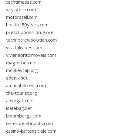
techtimesss.com
virylstore.com
motorstell.com
health150years.com
prescriptions-drug.org
technocrewsolution.com
viraltokvibes.com
vivianebritoimoveis.com
magforbes.net
monkeycap.org
sdenix.net
amarinhillcrest.com
the-tourist.org
advogato.net
isafebag.net
bloombergz.com
enterpriseboosts.com
casino-kartenspiele.com