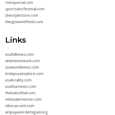
romsportal.com
sportsdocfestival.com
shestylestore.com
thingsiwontfinish.com
Links
usafullnewz.com
uktimenetwork.com
usaworldnewz.com
todayusaexplore.com
usalocality.com
usafournewz.com
thebalochhal.com
vehicularmaster.com
vibesaccent.com
ampajavierdemiguel.org