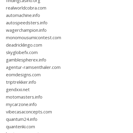
findingcasino.org
realworldcobra.com
automachine.info
autospeedsters.info
wagerchampion.info
monomousumicontest.com
deadricklingo.com
skyglobefx.com
gamblespherex.info
agentur-ramsenthaler.com
eomdesigns.com
triptrekker.info
gendxxi.net
motomasters.info
mycarzone.info
vibecasaconcepts.com
quantum24.info
quantenki.com