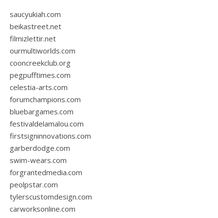
saucyukiah.com
beikastreet.net
filmizlettir.net
ourmultiworlds.com
cooncreekclub.org
pegpufftimes.com
celestia-arts.com
forumchampions.com
bluebargames.com
festivaldelamalou.com
firstsigninnovations.com
garberdodge.com
swim-wears.com
forgrantedmedia.com
peolpstar.com
tylerscustomdesign.com
carworksonline.com