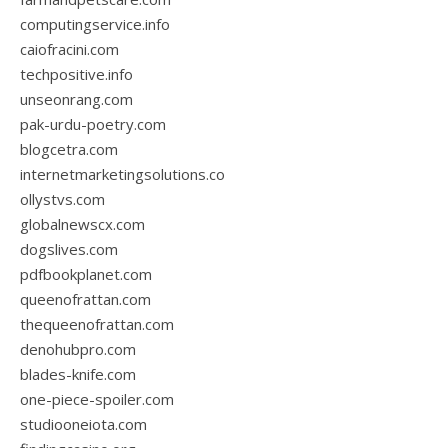
computingservice.info
caiofracini.com
techpositive.info
unseonrang.com
pak-urdu-poetry.com
blogcetra.com
internetmarketingsolutions.co
ollystvs.com
globalnewscx.com
dogslives.com
pdfbookplanet.com
queenofrattan.com
thequeenofrattan.com
denohubpro.com
blades-knife.com
one-piece-spoiler.com
studiooneiota.com