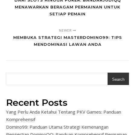
DARI SLOTS HINGGA POKER: BANDARJUDIQQ
MENAWARKAN BERAGAM PERMAINAN UNTUK
SETIAP PEMAIN
NEWER
MEMBUKA STRATEGI MASTERDOMINO99: TIPS
MENDOMINASI LAWAN ANDA
Search
Recent Posts
Yang Perlu Anda Ketahui Tentang PKV Games: Panduan
Komprehensif
Domino99: Panduan Utama Strategi Kemenangan
Pengertian DominoQQ: Panduan Komprehensif Permainan