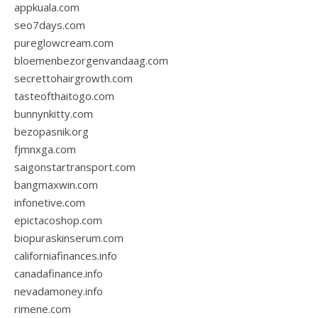
appkuala.com
seo7days.com
pureglowcream.com
bloemenbezorgenvandaag.com
secrettohairgrowth.com
tasteofthaitogo.com
bunnynkitty.com
bezopasnik.org
fjmnxga.com
saigonstartransport.com
bangmaxwin.com
infonetive.com
epictacoshop.com
biopuraskinserum.com
californiafinances.info
canadafinance.info
nevadamoney.info
rimene.com