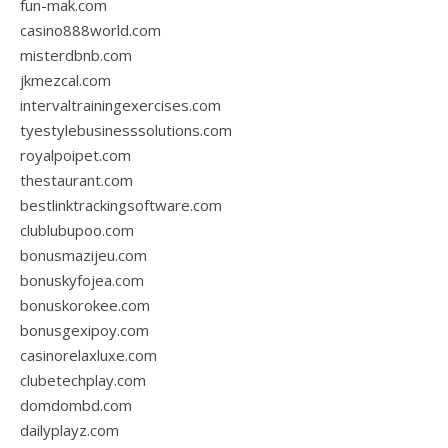
fun-mak.com
casino888world.com
misterdbnb.com
jkmezcal.com
intervaltrainingexercises.com
tyestylebusinesssolutions.com
royalpoipet.com
thestaurant.com
bestlinktrackingsoftware.com
clublubupoo.com
bonusmazijeu.com
bonuskyfojea.com
bonuskorokee.com
bonusgexipoy.com
casinorelaxluxe.com
clubetechplay.com
domdombd.com
dailyplayz.com