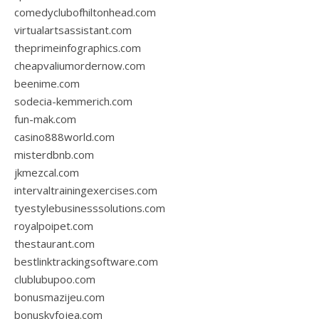
comedyclubofhiltonhead.com
virtualartsassistant.com
theprimeinfographics.com
cheapvaliumordernow.com
beenime.com
sodecia-kemmerich.com
fun-mak.com
casino888world.com
misterdbnb.com
jkmezcal.com
intervaltrainingexercises.com
tyestylebusinesssolutions.com
royalpoipet.com
thestaurant.com
bestlinktrackingsoftware.com
clublubupoo.com
bonusmazijeu.com
bonuskyfojea.com