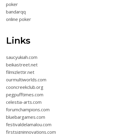
poker
bandarqq
online poker
Links
saucyukiah.com
beikastreet.net
filmizlettir.net
ourmultiworlds.com
cooncreekclub.org
pegpufftimes.com
celestia-arts.com
forumchampions.com
bluebargames.com
festivaldelamalou.com
firstsigninnovations.com