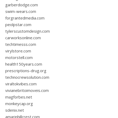
garberdodge.com
swim-wears.com
forgrantedmedia.com
peolpstar.com
tylerscustomdesign.com
carworksonline.com
techtimesss.com
virylstore.com
motorstell.com
health150years.com
prescriptions-drug.org
technocrewsolution.com
viraltokvibes.com
vivianebritoimoveis.com
magforbes.net
monkeycap.org
sdenix.net
amarinhillcrest.com