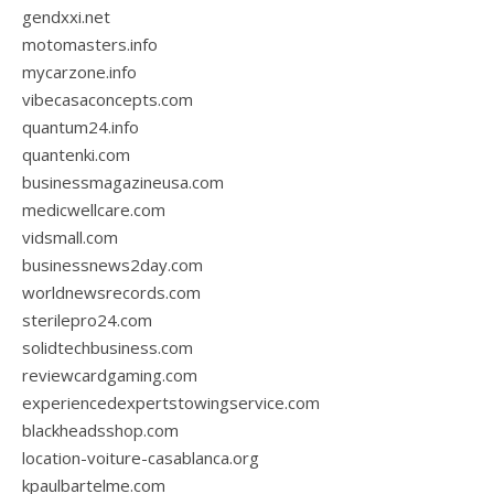
gendxxi.net
motomasters.info
mycarzone.info
vibecasaconcepts.com
quantum24.info
quantenki.com
businessmagazineusa.com
medicwellcare.com
vidsmall.com
businessnews2day.com
worldnewsrecords.com
sterilepro24.com
solidtechbusiness.com
reviewcardgaming.com
experiencedexpertstowingservice.com
blackheadsshop.com
location-voiture-casablanca.org
kpaulbartelme.com