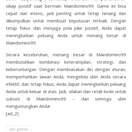
sikap positif saat bermain Maindomino99. Game ini bisa
cepat dan intens, jadi penting untuk tetap tenang dan
dikumpulkan untuk membuat keputusan terbaik. Dengan
tetap fokus dan menjaga pola pikir positif, Anda dapat
meningkatkan peluang Anda untuk menang besar di
Maindomino99.
Secara keseluruhan, menang besar di Maindomino99
membutuhkan kombinasi keterampilan, strategi, dan
keberuntungan. Dengan membiasakan diri dengan aturan,
memperhatikan lawan Anda, mengelola ubin Anda secara
efektif, dan tetap fokus, Anda dapat meningkatkan peluang
Anda untuk keluar di atas. Jadi, silakan dan retak kode untuk
sukses di Maindomino99 – dan semoga ubin
menguntungkan Anda!
[ad_2]
pkv games