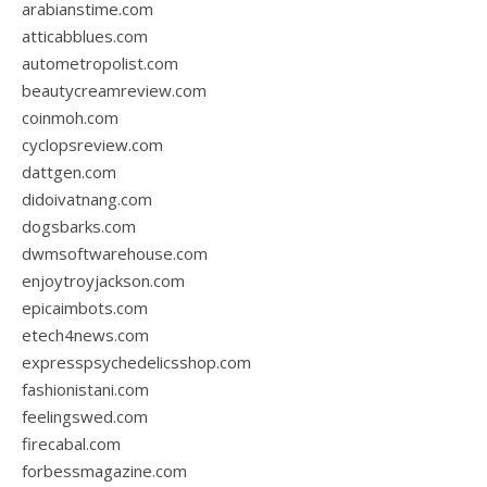
arabianstime.com
atticabblues.com
autometropolist.com
beautycreamreview.com
coinmoh.com
cyclopsreview.com
dattgen.com
didoivatnang.com
dogsbarks.com
dwmsoftwarehouse.com
enjoytroyjackson.com
epicaimbots.com
etech4news.com
expresspsychedelicsshop.com
fashionistani.com
feelingswed.com
firecabal.com
forbessmagazine.com