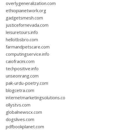
overlygeneralization.com
ethiopianetwork.org
gadgetsmesh.com
justicefornevada.com
leisuretours.info
hellotbsbro.com
farmandpetscare.com
computingservice.info
caiofracini.com
techpositive.info
unseonrang.com
pak-urdu-poetry.com
blogcetra.com
internetmarketingsolutions.co
ollystvs.com
globalnewscx.com
dogslives.com
pdfbookplanet.com