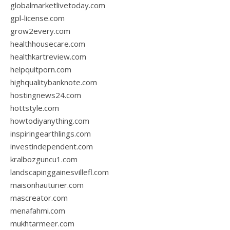
globalmarketlivetoday.com
gpl-license.com
grow2every.com
healthhousecare.com
healthkartreview.com
helpquitporn.com
highqualitybanknote.com
hostingnews24.com
hottstyle.com
howtodiyanything.com
inspiringearthlings.com
investindependent.com
kralbozguncu1.com
landscapinggainesvillefl.com
maisonhauturier.com
mascreator.com
menafahmi.com
mukhtarmeer.com