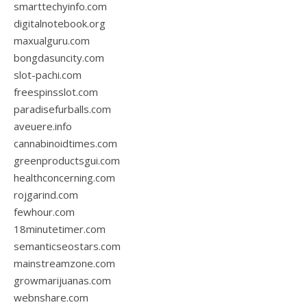
smarttechyinfo.com
digitalnotebook.org
maxualguru.com
bongdasuncity.com
slot-pachi.com
freespinsslot.com
paradisefurballs.com
aveuere.info
cannabinoidtimes.com
greenproductsgui.com
healthconcerning.com
rojgarind.com
fewhour.com
18minutetimer.com
semanticseostars.com
mainstreamzone.com
growmarijuanas.com
webnshare.com