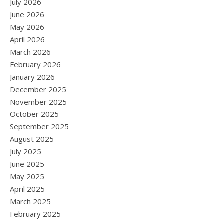
July 2026
June 2026
May 2026
April 2026
March 2026
February 2026
January 2026
December 2025
November 2025
October 2025
September 2025
August 2025
July 2025
June 2025
May 2025
April 2025
March 2025
February 2025