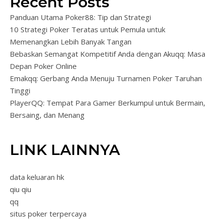
Recent Posts
Panduan Utama Poker88: Tip dan Strategi
10 Strategi Poker Teratas untuk Pemula untuk
Memenangkan Lebih Banyak Tangan
Bebaskan Semangat Kompetitif Anda dengan Akuqq: Masa
Depan Poker Online
Emakqq: Gerbang Anda Menuju Turnamen Poker Taruhan
Tinggi
PlayerQQ: Tempat Para Gamer Berkumpul untuk Bermain,
Bersaing, dan Menang
LINK LAINNYA
data keluaran hk
qiu qiu
qq
situs poker terpercaya