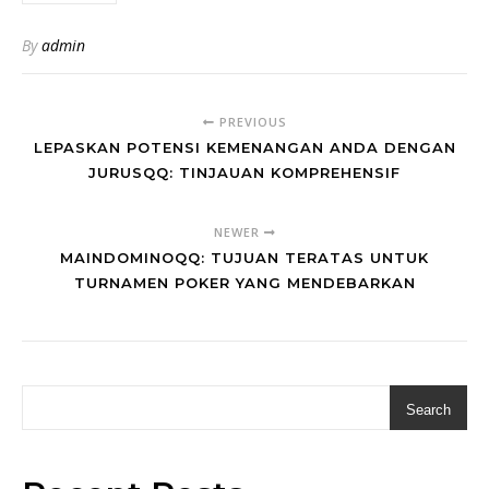
By
admin
PREVIOUS
LEPASKAN POTENSI KEMENANGAN ANDA DENGAN
JURUSQQ: TINJAUAN KOMPREHENSIF
NEWER
MAINDOMINOQQ: TUJUAN TERATAS UNTUK
TURNAMEN POKER YANG MENDEBARKAN
Search