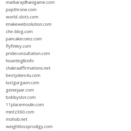
matkarajdhanigame.com
popthrone.com
world-slots.com
imakewebsolution.com
che-blog.com
pancakecoinz.com
flyfinley.com
prideconsultation.com
hountinglil.info
chakraaffirmations.net
bestjokes4u.com
lustgurgaon.com
geniejaar.com
bobbyslot.com
11placemoulin.com
mintz360.com
mohob.net
weightlossprodigy.com