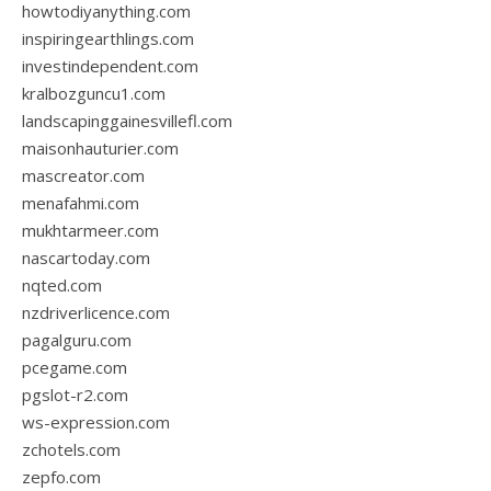
howtodiyanything.com
inspiringearthlings.com
investindependent.com
kralbozguncu1.com
landscapinggainesvillefl.com
maisonhauturier.com
mascreator.com
menafahmi.com
mukhtarmeer.com
nascartoday.com
nqted.com
nzdriverlicence.com
pagalguru.com
pcegame.com
pgslot-r2.com
ws-expression.com
zchotels.com
zepfo.com