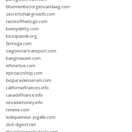
bloemenbezorgenvandaag.com
secrettohairgrowth.com
tasteofthaitogo.com
bunnynkitty.com
bezopasnik.org
fjmnxga.com
saigonstartransport.com
bangmaxwin.com
infonetive.com
epictacoshop.com
biopuraskinserum.com
californiafinances.info
canadafinance.info
nevadamoney.info
rimene.com
ledepanneur-pigalle.com
dvd-digest.net
theartistsmarketnola.com