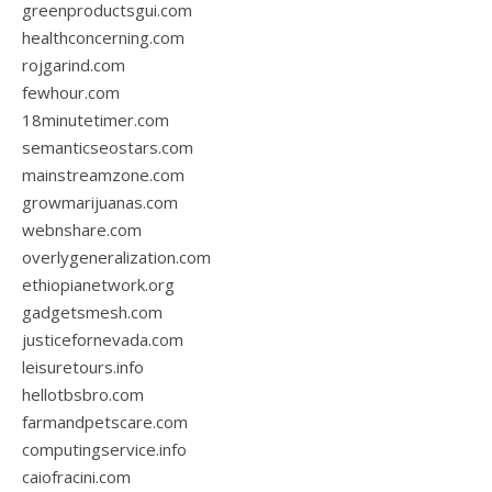
greenproductsgui.com
healthconcerning.com
rojgarind.com
fewhour.com
18minutetimer.com
semanticseostars.com
mainstreamzone.com
growmarijuanas.com
webnshare.com
overlygeneralization.com
ethiopianetwork.org
gadgetsmesh.com
justicefornevada.com
leisuretours.info
hellotbsbro.com
farmandpetscare.com
computingservice.info
caiofracini.com