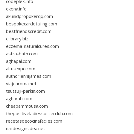
codeplex.info
okena.info
akunidpropokerqq.com
bespokecardetailing.com
bestfriendscredit.com
elibrary.biz
eczema-naturalcures.com
astro-bath.com
aghapal.com
altu-expo.com
authorjennijames.com
viajearoma.net
tsutsuji-parkin.com
agharab.com
cheapammousa.com
thepositiveladiessoccerclub.com
recetasdecocinafaciles.com
naildesignsidea.net