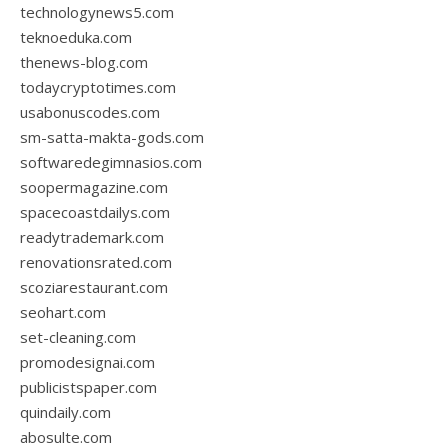
technologynews5.com
teknoeduka.com
thenews-blog.com
todaycryptotimes.com
usabonuscodes.com
sm-satta-makta-gods.com
softwaredegimnasios.com
soopermagazine.com
spacecoastdailys.com
readytrademark.com
renovationsrated.com
scoziarestaurant.com
seohart.com
set-cleaning.com
promodesignai.com
publicistspaper.com
quindaily.com
abosulte.com