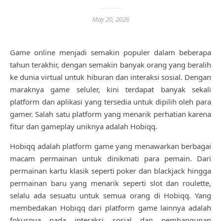
May 20, 2026
Game online menjadi semakin populer dalam beberapa
tahun terakhir, dengan semakin banyak orang yang beralih
ke dunia virtual untuk hiburan dan interaksi sosial. Dengan
maraknya game seluler, kini terdapat banyak sekali
platform dan aplikasi yang tersedia untuk dipilih oleh para
gamer. Salah satu platform yang menarik perhatian karena
fitur dan gameplay uniknya adalah Hobiqq.
Hobiqq adalah platform game yang menawarkan berbagai
macam permainan untuk dinikmati para pemain. Dari
permainan kartu klasik seperti poker dan blackjack hingga
permainan baru yang menarik seperti slot dan roulette,
selalu ada sesuatu untuk semua orang di Hobiqq. Yang
membedakan Hobiqq dari platform game lainnya adalah
fokusnya pada interaksi sosial dan pembangunan