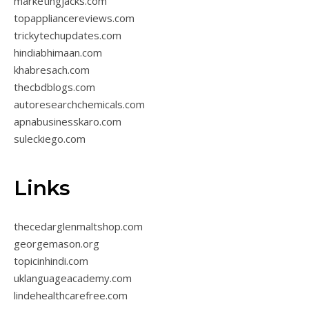
marketingjacks.com
topappliancereviews.com
trickytechupdates.com
hindiabhimaan.com
khabresach.com
thecbdblogs.com
autoresearchchemicals.com
apnabusinesskaro.com
suleckiego.com
Links
thecedarglenmaltshop.com
georgemason.org
topicinhindi.com
uklanguageacademy.com
lindehealthcarefree.com