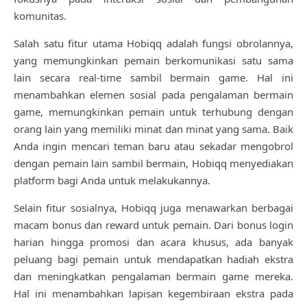
komunitas.
Salah satu fitur utama Hobiqq adalah fungsi obrolannya,
yang memungkinkan pemain berkomunikasi satu sama
lain secara real-time sambil bermain game. Hal ini
menambahkan elemen sosial pada pengalaman bermain
game, memungkinkan pemain untuk terhubung dengan
orang lain yang memiliki minat dan minat yang sama. Baik
Anda ingin mencari teman baru atau sekadar mengobrol
dengan pemain lain sambil bermain, Hobiqq menyediakan
platform bagi Anda untuk melakukannya.
Selain fitur sosialnya, Hobiqq juga menawarkan berbagai
macam bonus dan reward untuk pemain. Dari bonus login
harian hingga promosi dan acara khusus, ada banyak
peluang bagi pemain untuk mendapatkan hadiah ekstra
dan meningkatkan pengalaman bermain game mereka.
Hal ini menambahkan lapisan kegembiraan ekstra pada