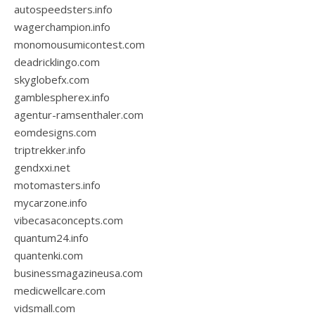
autospeedsters.info
wagerchampion.info
monomousumicontest.com
deadricklingo.com
skyglobefx.com
gamblespherex.info
agentur-ramsenthaler.com
eomdesigns.com
triptrekker.info
gendxxi.net
motomasters.info
mycarzone.info
vibecasaconcepts.com
quantum24.info
quantenki.com
businessmagazineusa.com
medicwellcare.com
vidsmall.com