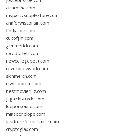
joycebriscoe.com
aicarmina.com
mypartysupplystore.com
annforwisconsin.com
findjaipur.com
cultofjim.com
glimmerick.com
davidfollett.com
newcollegebeat.com
reverbnewyork.com
skinmerch.com
usvisaforum.com
bestmovierulz.com
jagalchi-trade.com
loopersound.com
minapenelope.com
justicereformalliance.com
cryptoglax.com