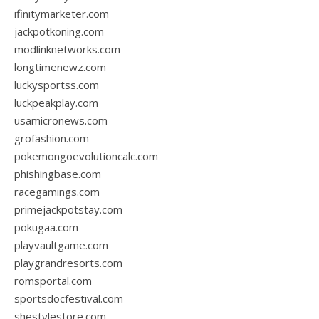
ifinitymarketer.com
jackpotkoning.com
modlinknetworks.com
longtimenewz.com
luckysportss.com
luckpeakplay.com
usamicronews.com
grofashion.com
pokemongoevolutioncalc.com
phishingbase.com
racegamings.com
primejackpotstay.com
pokugaa.com
playvaultgame.com
playgrandresorts.com
romsportal.com
sportsdocfestival.com
shestylestore.com