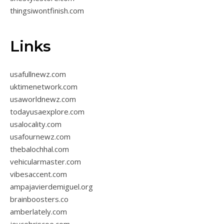
thingsiwontfinish.com
Links
usafullnewz.com
uktimenetwork.com
usaworldnewz.com
todayusaexplore.com
usalocality.com
usafournewz.com
thebalochhal.com
vehicularmaster.com
vibesaccent.com
ampajavierdemiguel.org
brainboosters.co
amberlately.com