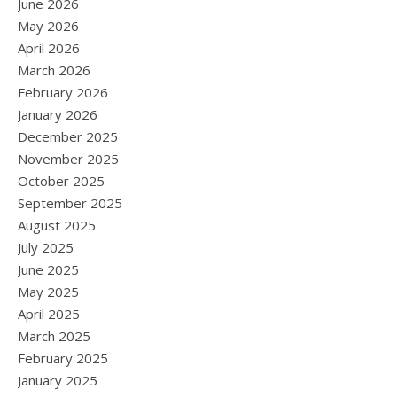
June 2026
May 2026
April 2026
March 2026
February 2026
January 2026
December 2025
November 2025
October 2025
September 2025
August 2025
July 2025
June 2025
May 2025
April 2025
March 2025
February 2025
January 2025