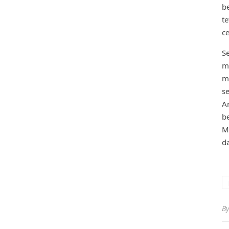
b
t
c
S
m
m
s
A
b
M
d
B