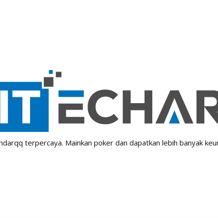
Bandarqq terpercaya. Mainkan poker dan dapatkan lebih banyak ke