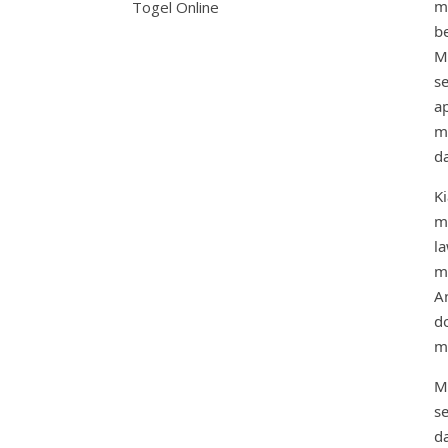
m
Togel Online
b
M
s
a
m
d
K
m
l
m
A
d
m
M
s
d