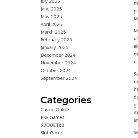
July 2025
m
June 2025
p
May 2025
k
April 2025
M
March 2025
u
February 2025
a
January 2025
m
December 2024
d
November 2024
October 2024
S
September 2024
m
h
d
Categories
g
Casino Online
m
Pkv Games
l
SBOBET88
S
Slot Gacor