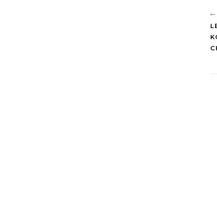
L
K
C