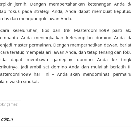
erpikir jernih. Dengan mempertahankan ketenangan Anda d
etap fokus pada strategi Anda, Anda dapat membuat keputus
erdas dan mengungguli lawan Anda.
ecara keseluruhan, tips dan trik Masterdomino99 pasti ak
embantu Anda meningkatkan keterampilan domino Anda d
enjadi master permainan. Dengan memperhatikan dewan, berlat
ecara teratur, mempelajari lawan Anda, dan tetap tenang dan foku
nda dapat membawa gameplay domino Anda ke tingk
erikutnya. Jadi ambil set domino Anda dan mulailah berlatih ti
asterdomino99 hari ini – Anda akan mendominasi permain
alam waktu singkat.
pkv games
y
admin