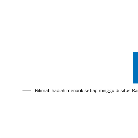
Nikmati hadiah menarik setiap minggu di situs 