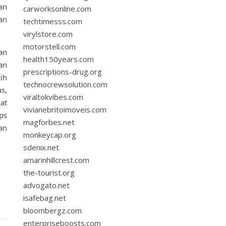
an
carworksonline.com
an
techtimesss.com
virylstore.com
motorstell.com
an
health150years.com
an
prescriptions-drug.org
ih
technocrewsolution.com
s,
viraltokvibes.com
at
vivianebritoimoveis.com
ps
magforbes.net
an
monkeycap.org
sdenix.net
amarinhillcrest.com
the-tourist.org
advogato.net
isafebag.net
bloombergz.com
enterpriseboosts.com