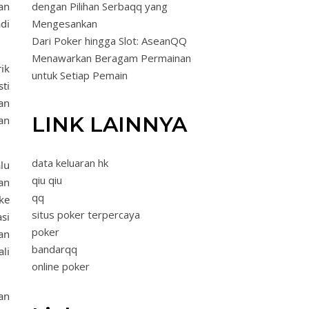
an
dengan Pilihan Serbaqq yang
di
Mengesankan
Dari Poker hingga Slot: AseanQQ
Menawarkan Beragam Permainan
ik
untuk Setiap Pemain
ti
an
LINK LAINNYA
an
data keluaran hk
lu
qiu qiu
an
qq
ke
situs poker terpercaya
si
poker
an
bandarqq
li
online poker
an