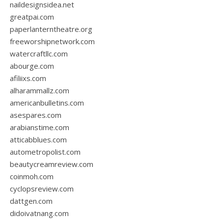
naildesignsidea.net
greatpai.com
paperlanterntheatre.org
freeworshipnetwork.com
watercraftllc.com
abourge.com
afiliixs.com
alharammallz.com
americanbulletins.com
asespares.com
arabianstime.com
atticabblues.com
autometropolist.com
beautycreamreview.com
coinmoh.com
cyclopsreview.com
dattgen.com
didoivatnang.com