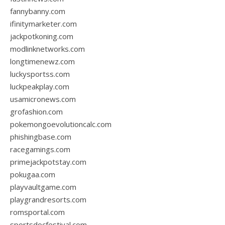
fannybanny.com
ifinitymarketer.com
jackpotkoning.com
modlinknetworks.com
longtimenewz.com
luckysportss.com
luckpeakplay.com
usamicronews.com
grofashion.com
pokemongoevolutioncalc.com
phishingbase.com
racegamings.com
primejackpotstay.com
pokugaa.com
playvaultgame.com
playgrandresorts.com
romsportal.com
sportsdocfestival.com