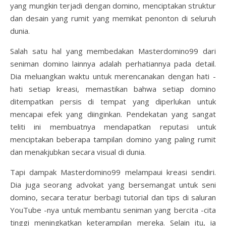
yang mungkin terjadi dengan domino, menciptakan struktur
dan desain yang rumit yang memikat penonton di seluruh
dunia.
Salah satu hal yang membedakan Masterdomino99 dari
seniman domino lainnya adalah perhatiannya pada detail.
Dia meluangkan waktu untuk merencanakan dengan hati -
hati setiap kreasi, memastikan bahwa setiap domino
ditempatkan persis di tempat yang diperlukan untuk
mencapai efek yang diinginkan. Pendekatan yang sangat
teliti ini membuatnya mendapatkan reputasi untuk
menciptakan beberapa tampilan domino yang paling rumit
dan menakjubkan secara visual di dunia.
Tapi dampak Masterdomino99 melampaui kreasi sendiri.
Dia juga seorang advokat yang bersemangat untuk seni
domino, secara teratur berbagi tutorial dan tips di saluran
YouTube -nya untuk membantu seniman yang bercita -cita
tinggi meningkatkan keterampilan mereka. Selain itu, ia