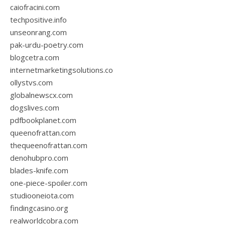
caiofracini.com
techpositive.info
unseonrang.com
pak-urdu-poetry.com
blogcetra.com
internetmarketingsolutions.co
ollystvs.com
globalnewscx.com
dogslives.com
pdfbookplanet.com
queenofrattan.com
thequeenofrattan.com
denohubpro.com
blades-knife.com
one-piece-spoiler.com
studiooneiota.com
findingcasino.org
realworldcobra.com