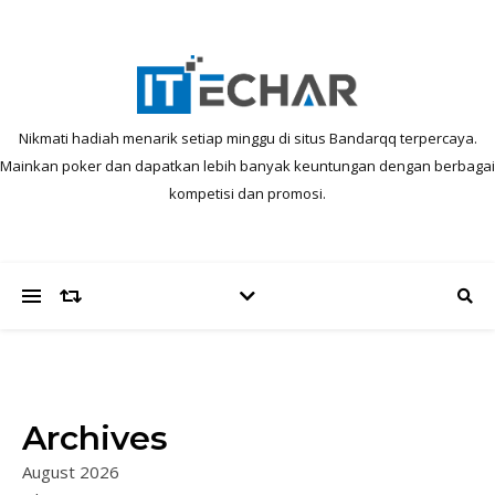
Nikmati hadiah menarik setiap minggu di situs Bandarqq terpercaya.
Mainkan poker dan dapatkan lebih banyak keuntungan dengan berbagai
kompetisi dan promosi.
Archives
August 2026