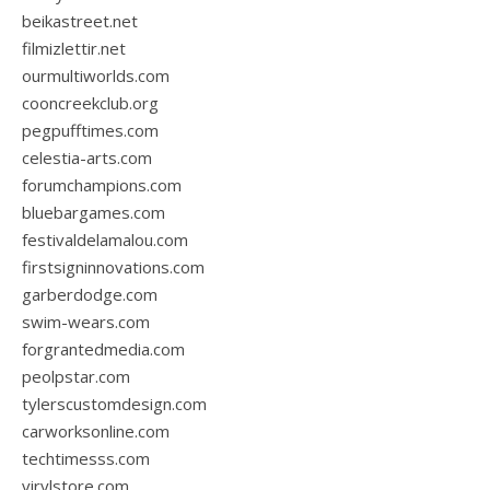
beikastreet.net
filmizlettir.net
ourmultiworlds.com
cooncreekclub.org
pegpufftimes.com
celestia-arts.com
forumchampions.com
bluebargames.com
festivaldelamalou.com
firstsigninnovations.com
garberdodge.com
swim-wears.com
forgrantedmedia.com
peolpstar.com
tylerscustomdesign.com
carworksonline.com
techtimesss.com
virylstore.com