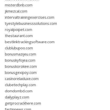
misterdbnb.com
jkmezcal.com
intervaltrainingexercises.com
tyestylebusinesssolutions.com
royalpoipet.com
thestaurant.com
bestlinktrackingsoftware.com
clublubupoo.com
bonusmazijeu.com
bonuskyfojea.com
bonuskorokee.com
bonusgexipoy.com
casinorelaxluxe.com
clubetechplay.com
domdombd.com
dailyplayz.com
getprocrackhere.com
fastinnews.com