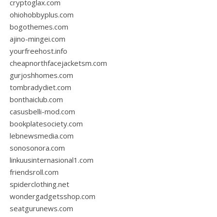
cryptoglax.com
ohiohobbyplus.com
bogothemes.com
ajino-mingei.com
yourfreehost.info
cheapnorthfacejacketsm.com
gurjoshhomes.com
tombradydiet.com
bonthaiclub.com
casusbelli-mod.com
bookplatesociety.com
lebnewsmedia.com
sonosonora.com
linkuusinternasional1.com
friendsroll.com
spiderclothing.net
wondergadgetsshop.com
seatgurunews.com