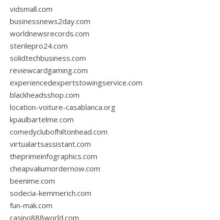
vidsmall.com
businessnews2day.com
worldnewsrecords.com
sterilepro24.com
solidtechbusiness.com
reviewcardgaming.com
experiencedexpertstowingservice.com
blackheadsshop.com
location-voiture-casablanca.org
kpaulbartelme.com
comedyclubofhiltonhead.com
virtualartsassistant.com
theprimeinfographics.com
cheapvaliumordernow.com
beenime.com
sodecia-kemmerich.com
fun-mak.com
casino888world.com