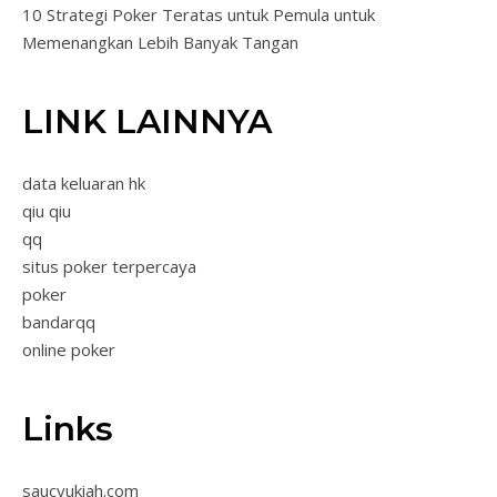
10 Strategi Poker Teratas untuk Pemula untuk
Memenangkan Lebih Banyak Tangan
LINK LAINNYA
data keluaran hk
qiu qiu
qq
situs poker terpercaya
poker
bandarqq
online poker
Links
saucyukiah.com