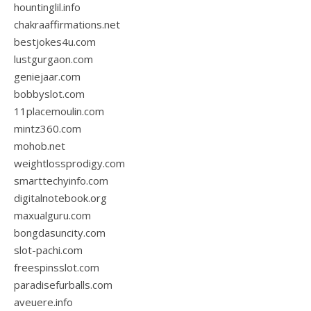
hountinglil.info
chakraaffirmations.net
bestjokes4u.com
lustgurgaon.com
geniejaar.com
bobbyslot.com
11placemoulin.com
mintz360.com
mohob.net
weightlossprodigy.com
smarttechyinfo.com
digitalnotebook.org
maxualguru.com
bongdasuncity.com
slot-pachi.com
freespinsslot.com
paradisefurballs.com
aveuere.info