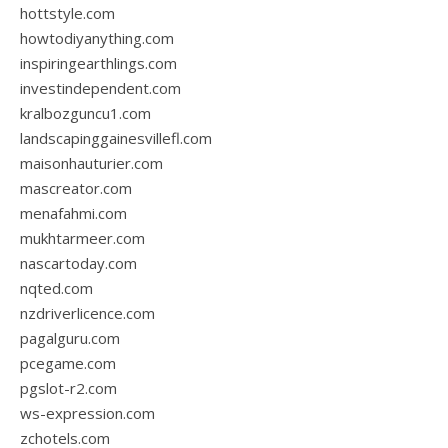
hottstyle.com
howtodiyanything.com
inspiringearthlings.com
investindependent.com
kralbozguncu1.com
landscapinggainesvillefl.com
maisonhauturier.com
mascreator.com
menafahmi.com
mukhtarmeer.com
nascartoday.com
nqted.com
nzdriverlicence.com
pagalguru.com
pcegame.com
pgslot-r2.com
ws-expression.com
zchotels.com