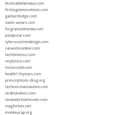
festivaldelamalou.com
firstsigninnovations.com
garberdodge.com
swim-wears.com
forgrantedmedia.com
peolpstar.com
tylerscustomdesign.com
carworksonline.com
techtimesss.com
virylstore.com
motorstell.com
health150years.com
prescriptions-drug.org
technocrewsolution.com
viraltokvibes.com
vivianebritoimoveis.com
magforbes.net
monkeycap.org