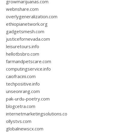
growmarijuanas.com
webnshare.com
overlygeneralization.com
ethiopianetwork.org
gadgetsmesh.com
justicefornevada.com
leisuretours.info
hellotbsbro.com
farmandpetscare.com
computingservice.info
caiofracini.com
techpositive.info
unseonrang.com
pak-urdu-poetry.com
blogcetra.com
internetmarketingsolutions.co
ollystvs.com
globalnewscx.com