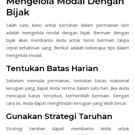
Mengelola Modal Dengan
Bijak
Salah satu kunci untuk bertahan dalam permainan slot
adalah mengelola modal dengan bijak. Bermain dengan
bijak akan membantu Anda untuk terus bermain tanpa
cepat kehabisan uang. Berikut adalah beberapa tips dalam
mengelola modal:
Tentukan Batas Harian
Sebelum memulai permainan, tentukan batas maksimal
kerugian yang dapat Anda terima dalam satu hari. Jika Anda
mencapai batas tersebut, berhentilah bermain. Dengan
cara ini, Anda dapat menghindari kerugian yang lebih besar.
Gunakan Strategi Taruhan
Strategi taruhan dapat membantu Anda untuk