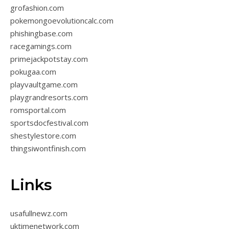
grofashion.com
pokemongoevolutioncalc.com
phishingbase.com
racegamings.com
primejackpotstay.com
pokugaa.com
playvaultgame.com
playgrandresorts.com
romsportal.com
sportsdocfestival.com
shestylestore.com
thingsiwontfinish.com
Links
usafullnewz.com
uktimenetwork.com