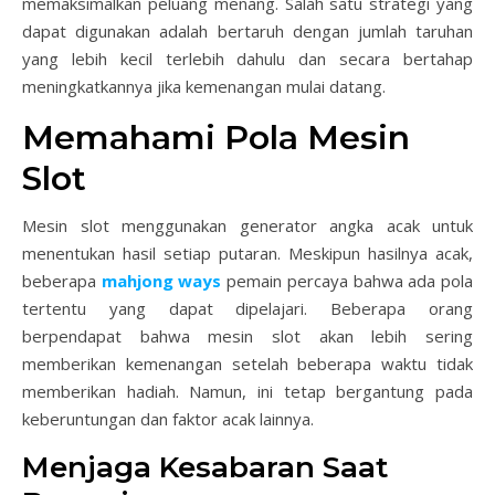
memaksimalkan peluang menang. Salah satu strategi yang
dapat digunakan adalah bertaruh dengan jumlah taruhan
yang lebih kecil terlebih dahulu dan secara bertahap
meningkatkannya jika kemenangan mulai datang.
Memahami Pola Mesin
Slot
Mesin slot menggunakan generator angka acak untuk
menentukan hasil setiap putaran. Meskipun hasilnya acak,
beberapa
mahjong ways
pemain percaya bahwa ada pola
tertentu yang dapat dipelajari. Beberapa orang
berpendapat bahwa mesin slot akan lebih sering
memberikan kemenangan setelah beberapa waktu tidak
memberikan hadiah. Namun, ini tetap bergantung pada
keberuntungan dan faktor acak lainnya.
Menjaga Kesabaran Saat