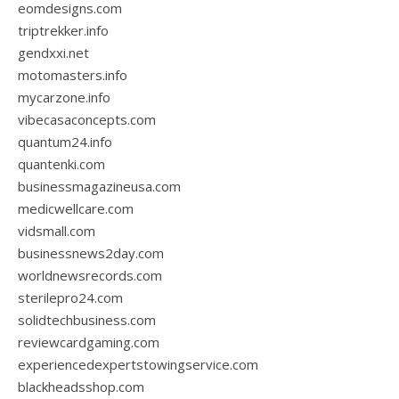
eomdesigns.com
triptrekker.info
gendxxi.net
motomasters.info
mycarzone.info
vibecasaconcepts.com
quantum24.info
quantenki.com
businessmagazineusa.com
medicwellcare.com
vidsmall.com
businessnews2day.com
worldnewsrecords.com
sterilepro24.com
solidtechbusiness.com
reviewcardgaming.com
experiencedexpertstowingservice.com
blackheadsshop.com