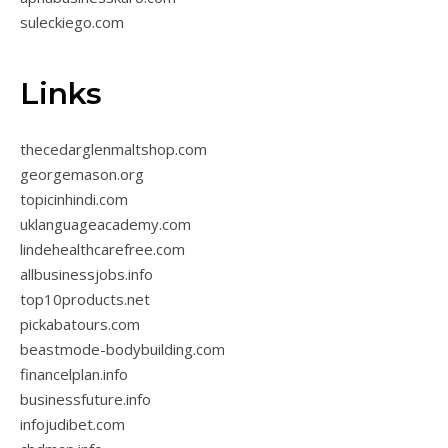
suleckiego.com
Links
thecedarglenmaltshop.com
georgemason.org
topicinhindi.com
uklanguageacademy.com
lindehealthcarefree.com
allbusinessjobs.info
top10products.net
pickabatours.com
beastmode-bodybuilding.com
financelplan.info
businessfuture.info
infojudibet.com