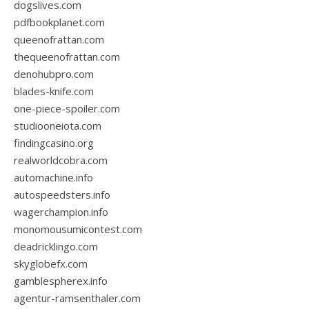
dogslives.com
pdfbookplanet.com
queenofrattan.com
thequeenofrattan.com
denohubpro.com
blades-knife.com
one-piece-spoiler.com
studiooneiota.com
findingcasino.org
realworldcobra.com
automachine.info
autospeedsters.info
wagerchampion.info
monomousumicontest.com
deadricklingo.com
skyglobefx.com
gamblespherex.info
agentur-ramsenthaler.com