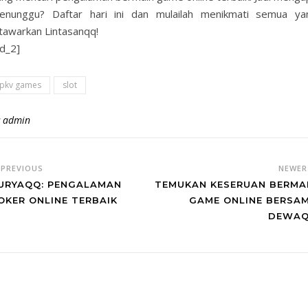
enunggu? Daftar hari ini dan mulailah menikmati semua ya
itawarkan Lintasanqq!
ad_2]
pkv games
slot
y
admin
PREVIOUS
NEWE
URYAQQ: PENGALAMAN
TEMUKAN KESERUAN BERMA
OKER ONLINE TERBAIK
GAME ONLINE BERSA
DEWA