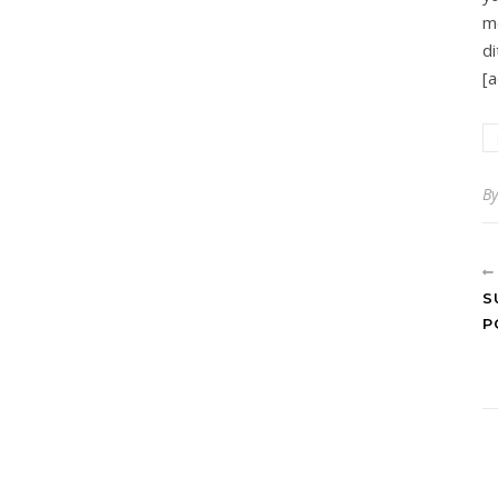
m
d
[
B
S
P