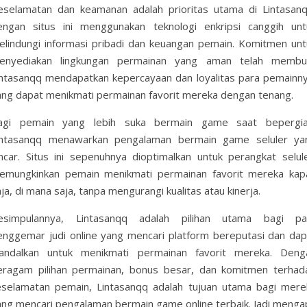
eselamatan dan keamanan adalah prioritas utama di Lintasanq
engan situs ini menggunakan teknologi enkripsi canggih unt
elindungi informasi pribadi dan keuangan pemain. Komitmen unt
enyediakan lingkungan permainan yang aman telah membu
intasanqq mendapatkan kepercayaan dan loyalitas para pemainny
ang dapat menikmati permainan favorit mereka dengan tenang.
agi pemain yang lebih suka bermain game saat bepergia
intasanqq menawarkan pengalaman bermain game seluler ya
ancar. Situs ini sepenuhnya dioptimalkan untuk perangkat selule
emungkinkan pemain menikmati permainan favorit mereka kap
ja, di mana saja, tanpa mengurangi kualitas atau kinerja.
esimpulannya, Lintasanqq adalah pilihan utama bagi pa
enggemar judi online yang mencari platform bereputasi dan dap
iandalkan untuk menikmati permainan favorit mereka. Deng
eragam pilihan permainan, bonus besar, dan komitmen terhad
eselamatan pemain, Lintasanqq adalah tujuan utama bagi mere
ang mencari pengalaman bermain game online terbaik. Jadi menga