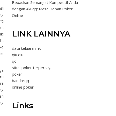
Bebaskan Semangat Kompetitif Anda
si
dengan Akuqq: Masa Depan Poker
ng
Online
ti
bih
LINK LAINNYA
ki
ia
ke
data keluaran hk
me
qiu qiu
qq
situs poker terpercaya
ga
poker
ru
bandarqq
ra
online poker
ng
an
ng
Links