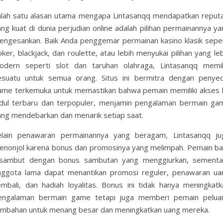
alah satu alasan utama mengapa Lintasanqq mendapatkan reputa
ng kuat di dunia perjudian online adalah pilihan permainannya ya
engesankan. Baik Anda penggemar permainan kasino klasik seper
ker, blackjack, dan roulette, atau lebih menyukai pilihan yang le
odern seperti slot dan taruhan olahraga, Lintasanqq memili
esuatu untuk semua orang. Situs ini bermitra dengan penyed
ame terkemuka untuk memastikan bahwa pemain memiliki akses 
udul terbaru dan terpopuler, menjamin pengalaman bermain ga
ang mendebarkan dan menarik setiap saat.
elain penawaran permainannya yang beragam, Lintasanqq ju
enonjol karena bonus dan promosinya yang melimpah. Pemain ba
isambut dengan bonus sambutan yang menggiurkan, sementa
nggota lama dapat menantikan promosi reguler, penawaran ua
embali, dan hadiah loyalitas. Bonus ini tidak hanya meningkatk
engalaman bermain game tetapi juga memberi pemain pelua
ambahan untuk menang besar dan meningkatkan uang mereka.