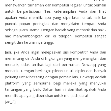
menawarkan turnamen dan kompetisi reguler untuk pemain
untuk berpartisipasi. Tes keterampilan Anda dan lihat
apakah Anda memiliki apa yang diperlukan untuk naik ke
puncak papan peringkat dan mengklaim tempat Anda
sebagai juara utama. Dengan hadiah yang menarik dan hak -
hak menyombongkan diri di telepon, kompetisi sangat
sengit dan taruhannya tinggi.
Jadi, jika Anda ingin melepaskan sisi kompetitif Anda dan
menantang diri Anda di lingkungan yang menyenangkan dan
menarik, tidak terlihat lagi dari permainan Dewaqq yang
menarik. Dengan berbagai pilihan untuk dipilih dan banyak
peluang untuk bersaing dengan pemain lain, Dewaqq adalah
platform yang sempurna bagi mereka yang menyukai
tantangan yang baik. Daftar hari ini dan lihat apakah Anda
memiliki apa yang diperlukan untuk menjadi juara!
[ad_2]