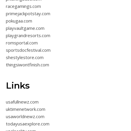
racegamings.com
primejackpotstay.com
pokugaa.com
playvaultgame.com
playgrandresorts.com
romsportal.com
sportsdocfestival.com
shestylestore.com
thingsiwontfinish.com
Links
usafullnewz.com
uktimenetwork.com
usaworldnewz.com
todayusaexplore.com