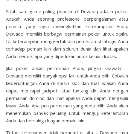
Salah satu game paling populer di Dewaqq adalah poker.
Apakah Anda seorang profesional berpengalaman atau
pemula yang ingin meningkatkan keterampilan Anda,
Dewaqq memiliki berbagai permainan poker untuk dipilih.
Uji keterampilan menggertak dan pemikiran strategis Anda
terhadap pemain lain dari seluruh dunia dan lihat apakah
Anda memiliki apa yang diperlukan untuk keluar di atas.
Jika poker bukan permainan Anda, jangan khawatir –
Dewaqq memiliki banyak opsi lain untuk Anda pilih. Cobalah
keberuntungan Anda di mesin slot dan lihat apakah Anda
dapat mencapai jackpot, atau tantang diri Anda dengan
permainan domino dan lihat apakah Anda dapat mengakali
lawan Anda. Apa pun permainan yang Anda pilih, Anda akan
menemukan banyak peluang untuk menguji keterampilan
Anda dan bersaing dengan pemain lain.
Tetapi kesenangan tidak berhenti di situ – Dewaqq juga