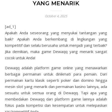
YANG MENARIK
October 4, 2025
[ad_1]
Apakah Anda seseorang yang menyukai tantangan yang
baik? Apakah Anda berkembang di lingkungan yang
kompetitif dan selalu berusaha untuk menjadi yang terbaik?
Jika demikian, maka game Dewaqq yang menarik sangat
cocok untuk Anda!
Dewaqq adalah platform game online yang menawarkan
berbagai permainan untuk dinikmati para pemain. Dari
permainan kartu klasik seperti poker dan domino hingga
mesin slot yang menarik dan permainan kasino lainnya, ada
sesuatu untuk semua orang di Dewaqq. Tapi apa yang
membedakan Dewaqq dari platform game lainnya adalah
fokus pada kompetisi dan kesempatan untuk melepaskan
sisi kompetitif Anda.