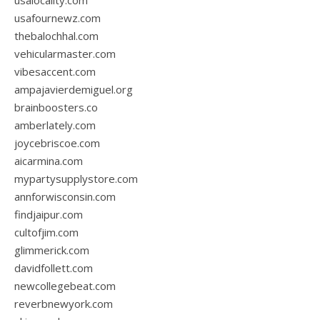
usalocality.com
usafournewz.com
thebalochhal.com
vehicularmaster.com
vibesaccent.com
ampajavierdemiguel.org
brainboosters.co
amberlately.com
joycebriscoe.com
aicarmina.com
mypartysupplystore.com
annforwisconsin.com
findjaipur.com
cultofjim.com
glimmerick.com
davidfollett.com
newcollegebeat.com
reverbnewyork.com