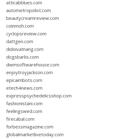
atticabblues.com
autometropolist.com
beautycreamreview.com
coinmoh.com
cyclopsreview.com
dattgen.com
didoivatnang.com
dogsbarks.com
dwmsoftwarehouse.com
enjoytroyjackson.com
epicaimbots.com
etech4news.com
expresspsychedelicsshop.com
fashionistani.com
feelingswed.com
firecabal.com
forbessmagazine.com
globalmarketlivetoday.com