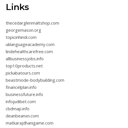
Links
thecedarglenmaltshop.com
georgemason.org
topicinhindi.com
uklanguageacademy.com
lindehealthcarefree.com
allbusinessjobs.info
top10products.net
pickabatours.com
beastmode-bodybuilding.com
financelplan.info
businessfuture.info
infojudibet.com
cbdmap.info
deanbeanxn.com
matkarajdhanigame.com