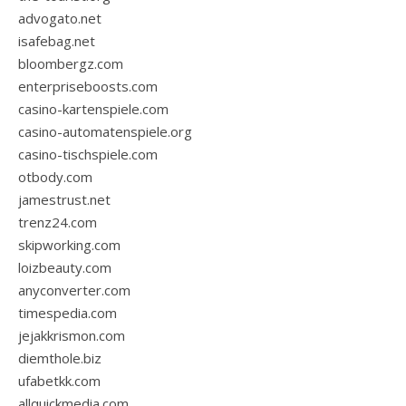
advogato.net
isafebag.net
bloombergz.com
enterpriseboosts.com
casino-kartenspiele.com
casino-automatenspiele.org
casino-tischspiele.com
otbody.com
jamestrust.net
trenz24.com
skipworking.com
loizbeauty.com
anyconverter.com
timespedia.com
jejakkrismon.com
diemthole.biz
ufabetkk.com
allquickmedia.com