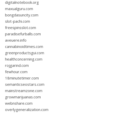
digitalnotebook.org
maxualguru.com
bongdasuncity.com
slot-pachi.com
freespinsslot.com
paradisefurballs.com
aveuere.info
cannabinoidtimes.com
greenproductsgui.com
healthconcerning.com
rojgarind.com
fewhour.com
18minutetimer.com
semanticseostars.com
mainstreamzone.com
growmarijuanas.com
webnshare.com
overlygeneralization.com