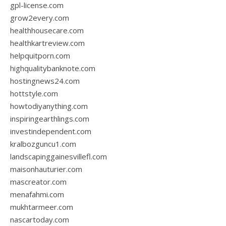
gpl-license.com
grow2every.com
healthhousecare.com
healthkartreview.com
helpquitporn.com
highqualitybanknote.com
hostingnews24.com
hottstyle.com
howtodiyanything.com
inspiringearthlings.com
investindependent.com
kralbozguncu1.com
landscapinggainesvillefl.com
maisonhauturier.com
mascreator.com
menafahmi.com
mukhtarmeer.com
nascartoday.com