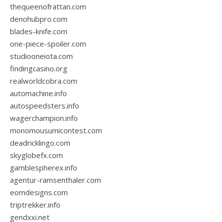
thequeenofrattan.com
denohubpro.com
blades-knife.com
one-piece-spoiler.com
studiooneiota.com
findingcasino.org
realworldcobra.com
automachine.info
autospeedsters.info
wagerchampion.info
monomousumicontest.com
deadricklingo.com
skyglobefx.com
gamblespherex.info
agentur-ramsenthaler.com
eomdesigns.com
triptrekker.info
gendxxi.net