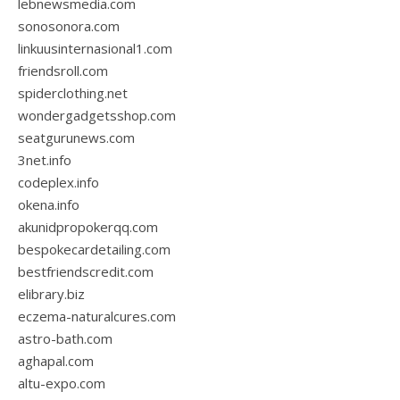
lebnewsmedia.com
sonosonora.com
linkuusinternasional1.com
friendsroll.com
spiderclothing.net
wondergadgetsshop.com
seatgurunews.com
3net.info
codeplex.info
okena.info
akunidpropokerqq.com
bespokecardetailing.com
bestfriendscredit.com
elibrary.biz
eczema-naturalcures.com
astro-bath.com
aghapal.com
altu-expo.com