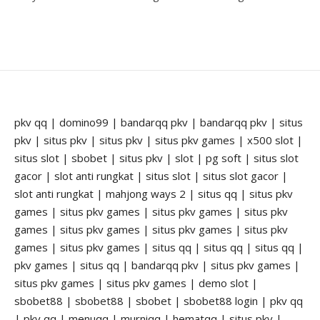
pkv qq
|
domino99
|
bandarqq pkv
|
bandarqq pkv
|
situs
pkv
|
situs pkv
|
situs pkv
|
situs pkv games
|
x500 slot
|
situs slot
|
sbobet
|
situs pkv
|
slot
|
pg soft
|
situs slot
gacor
|
slot anti rungkat
|
situs slot
|
situs slot gacor
|
slot anti rungkat
|
mahjong ways 2
|
situs qq
|
situs pkv
games
|
situs pkv games
|
situs pkv games
|
situs pkv
games
|
situs pkv games
|
situs pkv games
|
situs pkv
games
|
situs pkv games
|
situs qq
|
situs qq
|
situs qq
|
pkv games
|
situs qq
|
bandarqq pkv
|
situs pkv games
|
situs pkv games
|
situs pkv games
|
demo slot
|
sbobet88
|
sbobet88
|
sbobet
|
sbobet88 login
|
pkv qq
|
pkv qq
|
menuqq
|
murniqq
|
hematqq
|
situs pkv
|