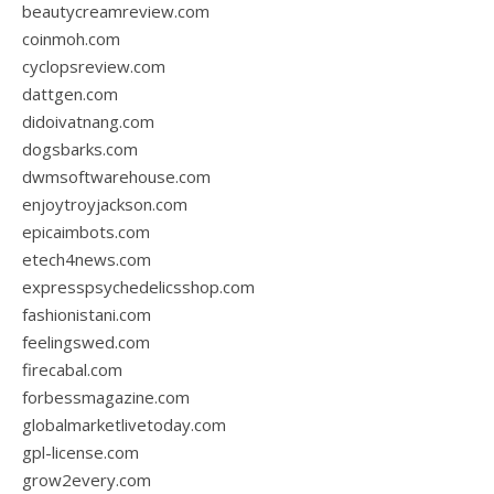
beautycreamreview.com
coinmoh.com
cyclopsreview.com
dattgen.com
didoivatnang.com
dogsbarks.com
dwmsoftwarehouse.com
enjoytroyjackson.com
epicaimbots.com
etech4news.com
expresspsychedelicsshop.com
fashionistani.com
feelingswed.com
firecabal.com
forbessmagazine.com
globalmarketlivetoday.com
gpl-license.com
grow2every.com