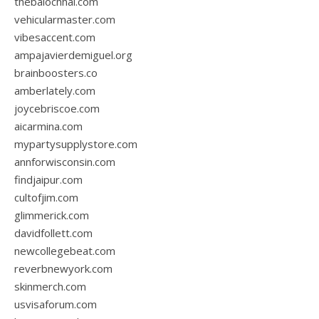
thebalochhal.com
vehicularmaster.com
vibesaccent.com
ampajavierdemiguel.org
brainboosters.co
amberlately.com
joycebriscoe.com
aicarmina.com
mypartysupplystore.com
annforwisconsin.com
findjaipur.com
cultofjim.com
glimmerick.com
davidfollett.com
newcollegebeat.com
reverbnewyork.com
skinmerch.com
usvisaforum.com