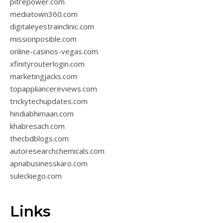
pitrepower.com
mediatown360.com
digitaleyestrainclinic.com
missionposible.com
online-casinos-vegas.com
xfinityrouterlogin.com
marketingjacks.com
topappliancereviews.com
trickytechupdates.com
hindiabhimaan.com
khabresach.com
thecbdblogs.com
autoresearchchemicals.com
apnabusinesskaro.com
suleckiego.com
Links