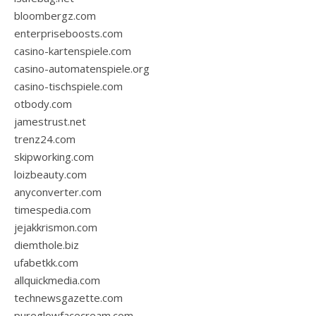
bloombergz.com
enterpriseboosts.com
casino-kartenspiele.com
casino-automatenspiele.org
casino-tischspiele.com
otbody.com
jamestrust.net
trenz24.com
skipworking.com
loizbeauty.com
anyconverter.com
timespedia.com
jejakkrismon.com
diemthole.biz
ufabetkk.com
allquickmedia.com
technewsgazette.com
pureglowfacecream.com