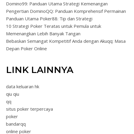
Domino99: Panduan Utama Strategi Kemenangan
Pengertian DominoQQ: Panduan Komprehensif Permainan
Panduan Utama Poker88: Tip dan Strategi
10 Strategi Poker Teratas untuk Pemula untuk
Memenangkan Lebih Banyak Tangan
Bebaskan Semangat Kompetitif Anda dengan Akuqq: Masa
Depan Poker Online
LINK LAINNYA
data keluaran hk
qiu qiu
qq
situs poker terpercaya
poker
bandarqq
online poker