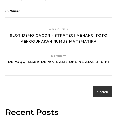
By
admin
PREVIOUS
SLOT DEMO GACOR - STRATEGI MENANG TOTO
MENGGUNAKAN RUMUS MATEMATIKA
NEWER
DEPOQQ: MASA DEPAN GAME ONLINE ADA DI SINI
Search
Recent Posts