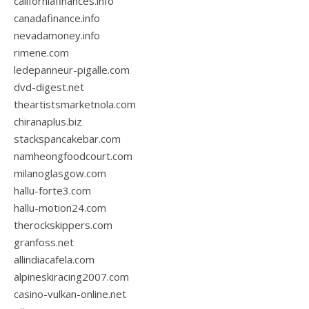
californiafinances.info
canadafinance.info
nevadamoney.info
rimene.com
ledepanneur-pigalle.com
dvd-digest.net
theartistsmarketnola.com
chiranaplus.biz
stackspancakebar.com
namheongfoodcourt.com
milanoglasgow.com
hallu-forte3.com
hallu-motion24.com
therockskippers.com
granfoss.net
allindiacafela.com
alpineskiracing2007.com
casino-vulkan-online.net