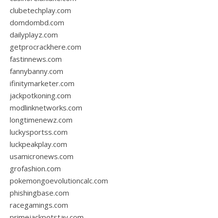
clubetechplay.com
domdombd.com
dailyplayz.com
getprocrackhere.com
fastinnews.com
fannybanny.com
ifinitymarketer.com
jackpotkoning.com
modlinknetworks.com
longtimenewz.com
luckysportss.com
luckpeakplay.com
usamicronews.com
grofashion.com
pokemongoevolutioncalc.com
phishingbase.com
racegamings.com
primejackpotstay.com