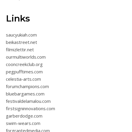
Links
saucyukiah.com
beikastreet.net
filmizlettir.net
ourmultiworlds.com
cooncreekclub.org
pegpufftimes.com
celestia-arts.com
forumchampions.com
bluebargames.com
festivaldelamalou.com
firstsigninnovations.com
garberdodge.com
swim-wears.com
forgrantedmedia.com