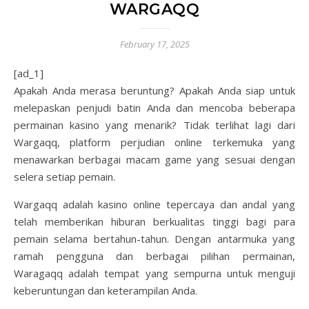
WARGAQQ
February 17, 2025
[ad_1]
Apakah Anda merasa beruntung? Apakah Anda siap untuk
melepaskan penjudi batin Anda dan mencoba beberapa
permainan kasino yang menarik? Tidak terlihat lagi dari
Wargaqq, platform perjudian online terkemuka yang
menawarkan berbagai macam game yang sesuai dengan
selera setiap pemain.
Wargaqq adalah kasino online tepercaya dan andal yang
telah memberikan hiburan berkualitas tinggi bagi para
pemain selama bertahun-tahun. Dengan antarmuka yang
ramah pengguna dan berbagai pilihan permainan,
Waragaqq adalah tempat yang sempurna untuk menguji
keberuntungan dan keterampilan Anda.