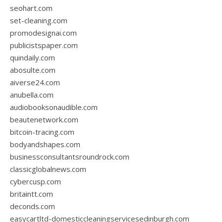
seohart.com
set-cleaning.com
promodesignai.com
publicistspaper.com
quindaily.com
abosulte.com
aiverse24.com
anubella.com
audiobooksonaudible.com
beautenetwork.com
bitcoin-tracing.com
bodyandshapes.com
businessconsultantsroundrock.com
classicglobalnews.com
cybercusp.com
britaintt.com
deconds.com
easycartltd-domesticcleaningservicesedinburgh.com