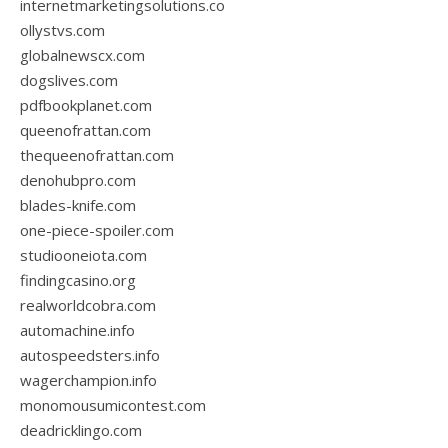
internetmarketingsolutions.co
ollystvs.com
globalnewscx.com
dogslives.com
pdfbookplanet.com
queenofrattan.com
thequeenofrattan.com
denohubpro.com
blades-knife.com
one-piece-spoiler.com
studiooneiota.com
findingcasino.org
realworldcobra.com
automachine.info
autospeedsters.info
wagerchampion.info
monomousumicontest.com
deadricklingo.com