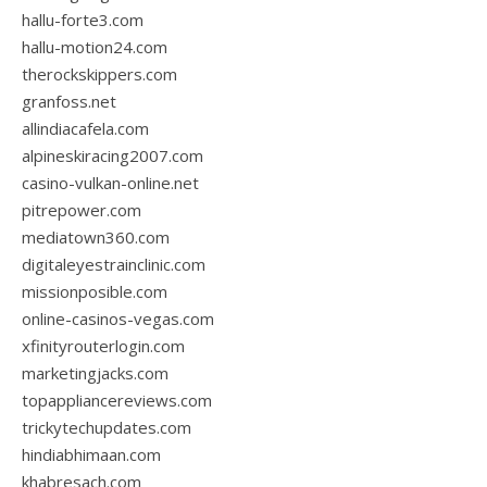
hallu-forte3.com
hallu-motion24.com
therockskippers.com
granfoss.net
allindiacafela.com
alpineskiracing2007.com
casino-vulkan-online.net
pitrepower.com
mediatown360.com
digitaleyestrainclinic.com
missionposible.com
online-casinos-vegas.com
xfinityrouterlogin.com
marketingjacks.com
topappliancereviews.com
trickytechupdates.com
hindiabhimaan.com
khabresach.com