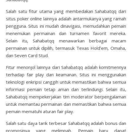
Salah satu fitur utama yang membedakan Sahabatqq dari
situs poker online lainnya adalah antarmukanya yang ramah
pengguna. Situs ini mudah dinavigasi, memudahkan pemain
menemukan permainan dan turnamen favorit mereka.
Selain itu, Sahabatqq menawarkan berbagai macam
permainan untuk dipilih, termasuk Texas Hold’em, Omaha,
dan Seven Card Stud.
Fitur menonjol lainnya dari Sahabatqq adalah komitmennya
terhadap fair play dan keamanan. Situs ini menggunakan
teknologi enkripsi canggih untuk memastikan bahwa semua
informasi pemain tetap aman dan terlindungi. Selain itu,
Sahabatqq mempekerjakan tim moderator berpengalaman
untuk memantau permainan dan memastikan bahwa semua
pemain mematuhi aturan fair play.
Salah satu daya tarik terbesar Sahabatqq adalah bonus dan
promosinya yang melimpah. Pemain baru dapat