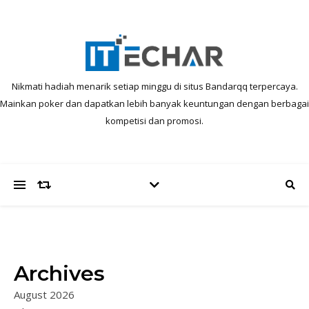
Nikmati hadiah menarik setiap minggu di situs Bandarqq terpercaya.
Mainkan poker dan dapatkan lebih banyak keuntungan dengan berbagai
kompetisi dan promosi.
Archives
August 2026