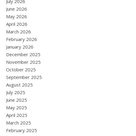
July 2026
June 2026
May 2026
April 2026
March 2026
February 2026
January 2026
December 2025
November 2025
October 2025
September 2025
August 2025
July 2025
June 2025
May 2025
April 2025
March 2025
February 2025