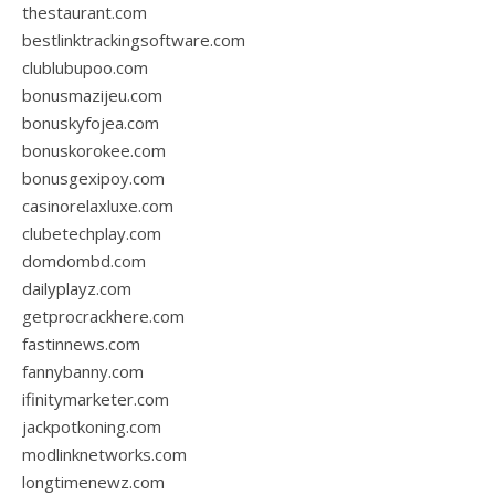
thestaurant.com
bestlinktrackingsoftware.com
clublubupoo.com
bonusmazijeu.com
bonuskyfojea.com
bonuskorokee.com
bonusgexipoy.com
casinorelaxluxe.com
clubetechplay.com
domdombd.com
dailyplayz.com
getprocrackhere.com
fastinnews.com
fannybanny.com
ifinitymarketer.com
jackpotkoning.com
modlinknetworks.com
longtimenewz.com