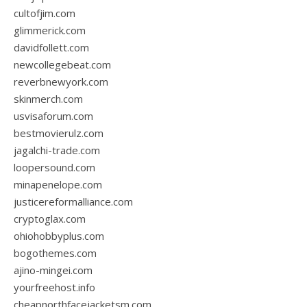
cultofjim.com
glimmerick.com
davidfollett.com
newcollegebeat.com
reverbnewyork.com
skinmerch.com
usvisaforum.com
bestmovierulz.com
jagalchi-trade.com
loopersound.com
minapenelope.com
justicereformalliance.com
cryptoglax.com
ohiohobbyplus.com
bogothemes.com
ajino-mingei.com
yourfreehost.info
cheapnorthfacejacketsm.com