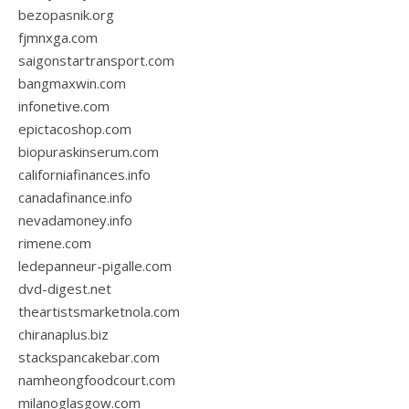
bezopasnik.org
fjmnxga.com
saigonstartransport.com
bangmaxwin.com
infonetive.com
epictacoshop.com
biopuraskinserum.com
californiafinances.info
canadafinance.info
nevadamoney.info
rimene.com
ledepanneur-pigalle.com
dvd-digest.net
theartistsmarketnola.com
chiranaplus.biz
stackspancakebar.com
namheongfoodcourt.com
milanoglasgow.com