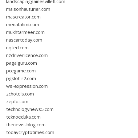
landscapinggainesvillefl.com
maisonhauturier.com
mascreator.com
menafahmi.com
mukhtarmeer.com
nascartoday.com
nqted.com
nzdriverlicence.com
pagalguru.com
pcegame.com
pgslot-r2.com
ws-expression.com
zchotels.com
zepfo.com
technologynews5.com
teknoeduka.com
thenews-blog.com
todaycryptotimes.com