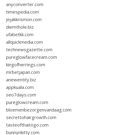
anyconverter.com
timespedia.com
jejakkrismon.com
diemthole.biz
ufabetkk.com
allquickmedia.com
technewsgazette.com
pureglowfacecream.com
kingofherrings.com
mrbetjapan.com
anewentity.biz
appkuala.com
seo7days.com
pureglowcream.com
bloemenbezorgenvandaag.com
secrettohairgrowth.com
tasteofthaitogo.com
bunnynkitty.com