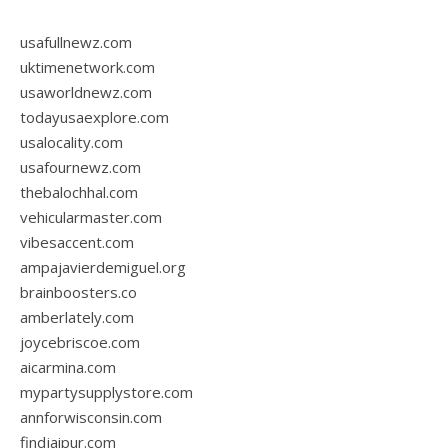
usafullnewz.com
uktimenetwork.com
usaworldnewz.com
todayusaexplore.com
usalocality.com
usafournewz.com
thebalochhal.com
vehicularmaster.com
vibesaccent.com
ampajavierdemiguel.org
brainboosters.co
amberlately.com
joycebriscoe.com
aicarmina.com
mypartysupplystore.com
annforwisconsin.com
findjaipur.com