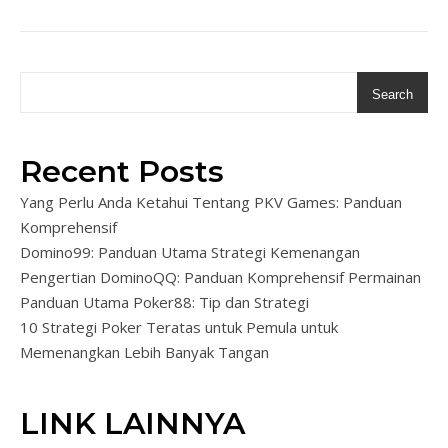
Search
Recent Posts
Yang Perlu Anda Ketahui Tentang PKV Games: Panduan
Komprehensif
Domino99: Panduan Utama Strategi Kemenangan
Pengertian DominoQQ: Panduan Komprehensif Permainan
Panduan Utama Poker88: Tip dan Strategi
10 Strategi Poker Teratas untuk Pemula untuk
Memenangkan Lebih Banyak Tangan
LINK LAINNYA