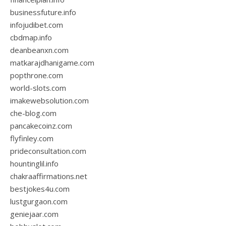
businessfuture.info
infojudibet.com
cbdmap.info
deanbeanxn.com
matkarajdhanigame.com
popthrone.com
world-slots.com
imakewebsolution.com
che-blog.com
pancakecoinz.com
flyfinley.com
prideconsultation.com
hountinglil.info
chakraaffirmations.net
bestjokes4u.com
lustgurgaon.com
geniejaar.com