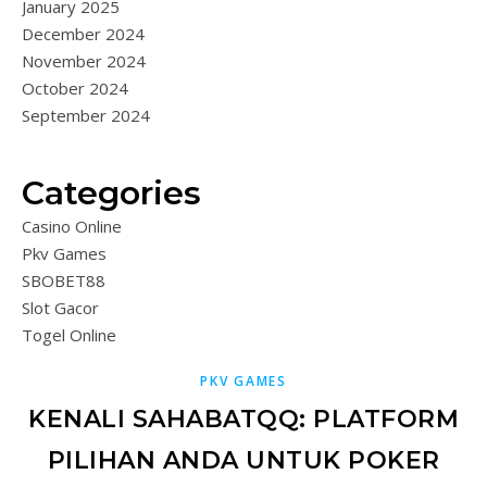
January 2025
December 2024
November 2024
October 2024
September 2024
Categories
Casino Online
Pkv Games
SBOBET88
Slot Gacor
Togel Online
PKV GAMES
KENALI SAHABATQQ: PLATFORM
PILIHAN ANDA UNTUK POKER