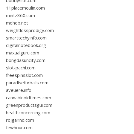
bobbyslot.com
11placemoulin.com
mintz360.com
mohob.net
weightlossprodigy.com
smarttechyinfo.com
digitalnotebook.org
maxualguru.com
bongdasuncity.com
slot-pachi.com
freespinsslot.com
paradisefurballs.com
aveuere.info
cannabinoidtimes.com
greenproductsgui.com
healthconcerning.com
rojgarind.com
fewhour.com