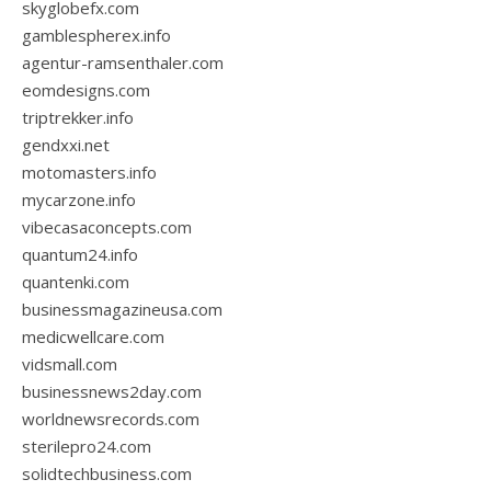
skyglobefx.com
gamblespherex.info
agentur-ramsenthaler.com
eomdesigns.com
triptrekker.info
gendxxi.net
motomasters.info
mycarzone.info
vibecasaconcepts.com
quantum24.info
quantenki.com
businessmagazineusa.com
medicwellcare.com
vidsmall.com
businessnews2day.com
worldnewsrecords.com
sterilepro24.com
solidtechbusiness.com