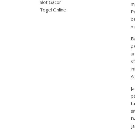
Slot Gacor
m
Togel Online
P
b
m
B
p
u
st
i
An
J
p
t
si
Da
[