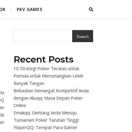
OR
PKV GAMES
Search
Recent Posts
10 Strategi Poker Teratas untuk
Pemula untuk Memenangkan Lebih
Banyak Tangan
Bebaskan Semangat Kompetitif Anda
da
dengan Akuqq: Masa Depan Poker
QQ
Online
an
Emakqq: Gerbang Anda Menuju
da
Turnamen Poker Taruhan Tinggi
an
PlayerQQ: Tempat Para Gamer