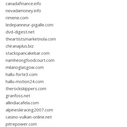
canadafinance.info
nevadamoney.info
rimene.com
ledepanneur-pigalle.com
dvd-digest.net
theartistsmarketnola.com
chiranaplus.biz
stackspancakebar.com
namheongfoodcourt.com
milanoglasgow.com
hallu-forte3.com
hallu-motion24.com
therockskippers.com
granfoss.net
allindiacafela.com
alpineskiracing2007.com
casino-vulkan-online.net
pitrepower.com