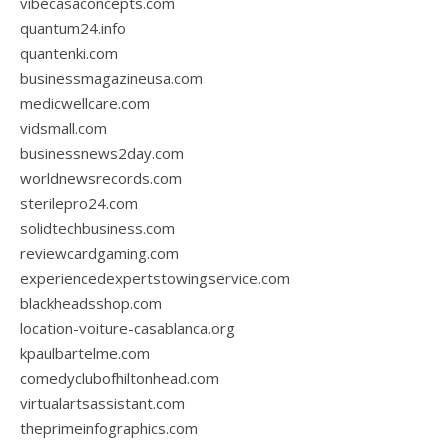
vibecasaconcepts.com
quantum24.info
quantenki.com
businessmagazineusa.com
medicwellcare.com
vidsmall.com
businessnews2day.com
worldnewsrecords.com
sterilepro24.com
solidtechbusiness.com
reviewcardgaming.com
experiencedexpertstowingservice.com
blackheadsshop.com
location-voiture-casablanca.org
kpaulbartelme.com
comedyclubofhiltonhead.com
virtualartsassistant.com
theprimeinfographics.com