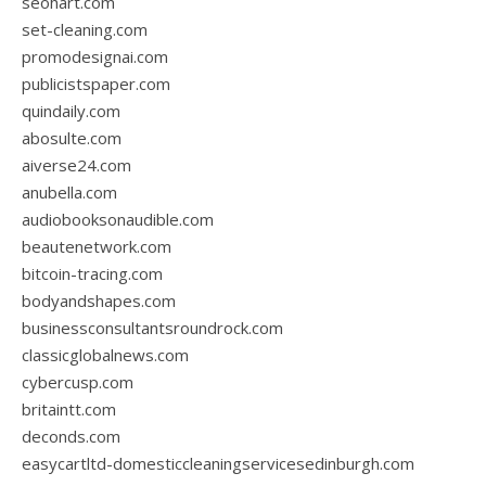
seohart.com
set-cleaning.com
promodesignai.com
publicistspaper.com
quindaily.com
abosulte.com
aiverse24.com
anubella.com
audiobooksonaudible.com
beautenetwork.com
bitcoin-tracing.com
bodyandshapes.com
businessconsultantsroundrock.com
classicglobalnews.com
cybercusp.com
britaintt.com
deconds.com
easycartltd-domesticcleaningservicesedinburgh.com