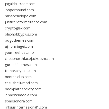
jagalchi-trade.com
loopersound.com
minapenelope.com
justicereformalliance.com
cryptoglax.com
ohiohobbyplus.com
bogothemes.com
ajino-mingei.com
yourfreehost.info
cheapnorthfacejacketsm.com
gurjoshhomes.com
tombradydiet.com
bonthaiclub.com
casusbelli-mod.com
bookplatesociety.com
lebnewsmedia.com
sonosonora.com
linkuusinternasional1.com