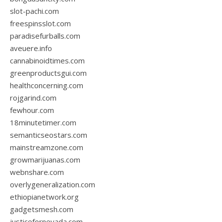
slot-pachi.com
freespinsslot.com
paradisefurballs.com
aveuere.info
cannabinoidtimes.com
greenproductsgui.com
healthconcerning.com
rojgarind.com
fewhour.com
18minutetimer.com
semanticseostars.com
mainstreamzone.com
growmarijuanas.com
webnshare.com
overlygeneralization.com
ethiopianetwork.org
gadgetsmesh.com
justicefornevada.com