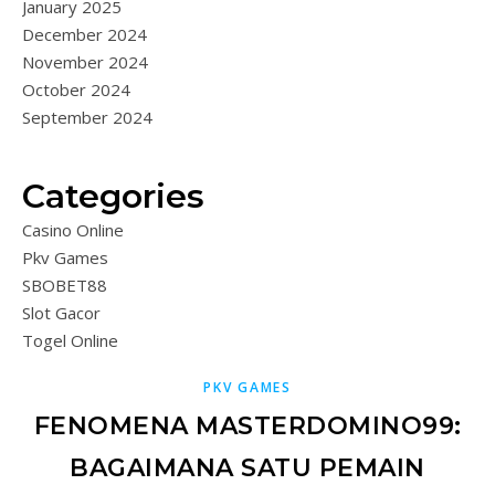
January 2025
December 2024
November 2024
October 2024
September 2024
Categories
Casino Online
Pkv Games
SBOBET88
Slot Gacor
Togel Online
PKV GAMES
FENOMENA MASTERDOMINO99:
BAGAIMANA SATU PEMAIN