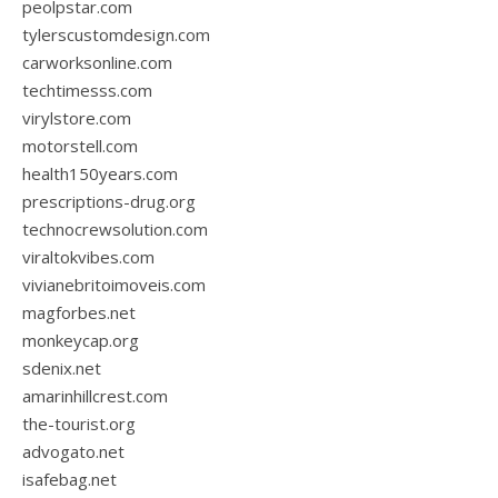
peolpstar.com
tylerscustomdesign.com
carworksonline.com
techtimesss.com
virylstore.com
motorstell.com
health150years.com
prescriptions-drug.org
technocrewsolution.com
viraltokvibes.com
vivianebritoimoveis.com
magforbes.net
monkeycap.org
sdenix.net
amarinhillcrest.com
the-tourist.org
advogato.net
isafebag.net