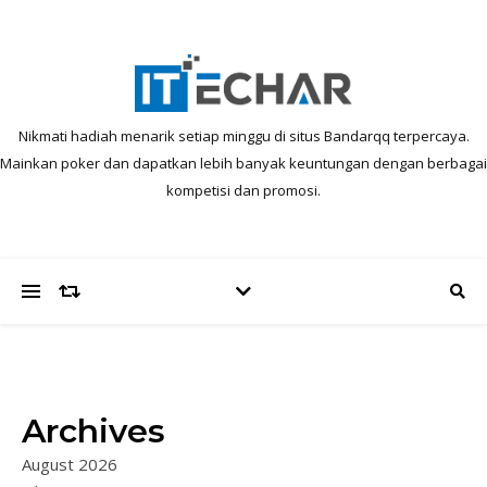
Nikmati hadiah menarik setiap minggu di situs Bandarqq terpercaya.
Mainkan poker dan dapatkan lebih banyak keuntungan dengan berbagai
kompetisi dan promosi.
Archives
August 2026