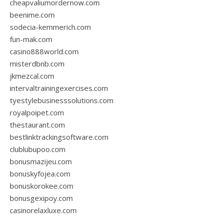
cheapvaliumordernow.com
beenime.com
sodecia-kemmerich.com
fun-mak.com
casino888world.com
misterdbnb.com
jkmezcal.com
intervaltrainingexercises.com
tyestylebusinesssolutions.com
royalpoipet.com
thestaurant.com
bestlinktrackingsoftware.com
clublubupoo.com
bonusmazijeu.com
bonuskyfojea.com
bonuskorokee.com
bonusgexipoy.com
casinorelaxluxe.com