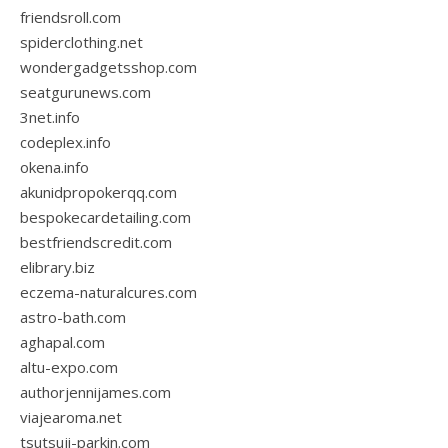
friendsroll.com
spiderclothing.net
wondergadgetsshop.com
seatgurunews.com
3net.info
codeplex.info
okena.info
akunidpropokerqq.com
bespokecardetailing.com
bestfriendscredit.com
elibrary.biz
eczema-naturalcures.com
astro-bath.com
aghapal.com
altu-expo.com
authorjennijames.com
viajearoma.net
tsutsuji-parkin.com