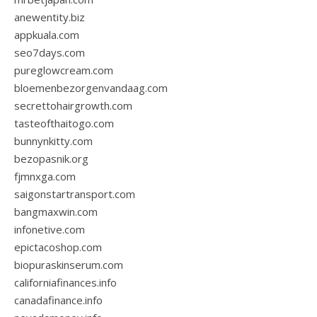
anewentity.biz
appkuala.com
seo7days.com
pureglowcream.com
bloemenbezorgenvandaag.com
secrettohairgrowth.com
tasteofthaitogo.com
bunnynkitty.com
bezopasnik.org
fjmnxga.com
saigonstartransport.com
bangmaxwin.com
infonetive.com
epictacoshop.com
biopuraskinserum.com
californiafinances.info
canadafinance.info