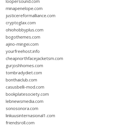
loopersound.com
minapenelope.com
justicereformalliance.com
cryptoglax.com
ohiohobbyplus.com
bogothemes.com
ajino-mingei.com
yourfreehost.info
cheapnorthfacejacketsm.com
gurjoshhomes.com
tombradydiet.com
bonthaiclub.com
casusbelli-mod.com
bookplatesociety.com
lebnewsmedia.com
sonosonora.com
linkuusinternasional1.com
friendsroll.com