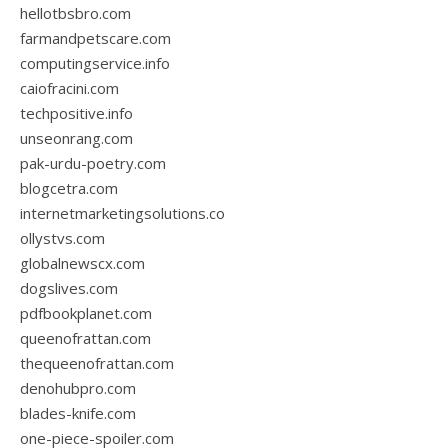
hellotbsbro.com
farmandpetscare.com
computingservice.info
caiofracini.com
techpositive.info
unseonrang.com
pak-urdu-poetry.com
blogcetra.com
internetmarketingsolutions.co
ollystvs.com
globalnewscx.com
dogslives.com
pdfbookplanet.com
queenofrattan.com
thequeenofrattan.com
denohubpro.com
blades-knife.com
one-piece-spoiler.com