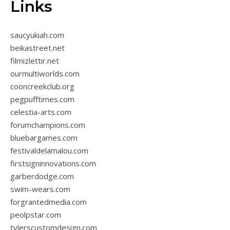
Links
saucyukiah.com
beikastreet.net
filmizlettir.net
ourmultiworlds.com
cooncreekclub.org
pegpufftimes.com
celestia-arts.com
forumchampions.com
bluebargames.com
festivaldelamalou.com
firstsigninnovations.com
garberdodge.com
swim-wears.com
forgrantedmedia.com
peolpstar.com
tylerscustomdesign.com