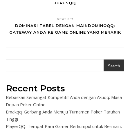
JURUSQQ
NEWER
DOMINASI TABEL DENGAN MAINDOMINOQQ:
GATEWAY ANDA KE GAME ONLINE YANG MENARIK
Search
Recent Posts
Bebaskan Semangat Kompetitif Anda dengan Akuqq: Masa
Depan Poker Online
Emakqq: Gerbang Anda Menuju Turnamen Poker Taruhan
Tinggi
PlayerQQ: Tempat Para Gamer Berkumpul untuk Bermain,