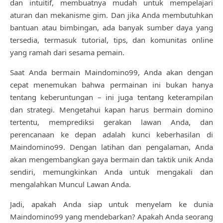
dan intuitif, membuatnya mudah untuk mempelajari
aturan dan mekanisme gim. Dan jika Anda membutuhkan
bantuan atau bimbingan, ada banyak sumber daya yang
tersedia, termasuk tutorial, tips, dan komunitas online
yang ramah dari sesama pemain.
Saat Anda bermain Maindomino99, Anda akan dengan
cepat menemukan bahwa permainan ini bukan hanya
tentang keberuntungan – ini juga tentang keterampilan
dan strategi. Mengetahui kapan harus bermain domino
tertentu, memprediksi gerakan lawan Anda, dan
perencanaan ke depan adalah kunci keberhasilan di
Maindomino99. Dengan latihan dan pengalaman, Anda
akan mengembangkan gaya bermain dan taktik unik Anda
sendiri, memungkinkan Anda untuk mengakali dan
mengalahkan Muncul Lawan Anda.
Jadi, apakah Anda siap untuk menyelam ke dunia
Maindomino99 yang mendebarkan? Apakah Anda seorang