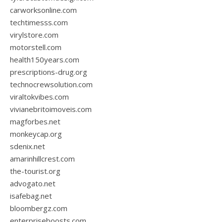
carworksonline.com
techtimesss.com
virylstore.com
motorstell.com
health150years.com
prescriptions-drug.org
technocrewsolution.com
viraltokvibes.com
vivianebritoimoveis.com
magforbes.net
monkeycap.org
sdenix.net
amarinhillcrest.com
the-tourist.org
advogato.net
isafebag.net
bloombergz.com
enterpriseboosts.com