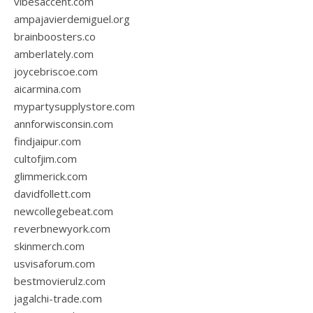
vibesaccent.com
ampajavierdemiguel.org
brainboosters.co
amberlately.com
joycebriscoe.com
aicarmina.com
mypartysupplystore.com
annforwisconsin.com
findjaipur.com
cultofjim.com
glimmerick.com
davidfollett.com
newcollegebeat.com
reverbnewyork.com
skinmerch.com
usvisaforum.com
bestmovierulz.com
jagalchi-trade.com