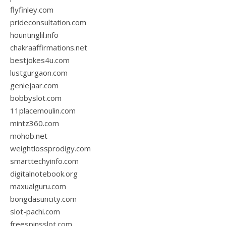
flyfinley.com
prideconsultation.com
hountinglil.info
chakraaffirmations.net
bestjokes4u.com
lustgurgaon.com
geniejaar.com
bobbyslot.com
11placemoulin.com
mintz360.com
mohob.net
weightlossprodigy.com
smarttechyinfo.com
digitalnotebook.org
maxualguru.com
bongdasuncity.com
slot-pachi.com
freespinsslot.com