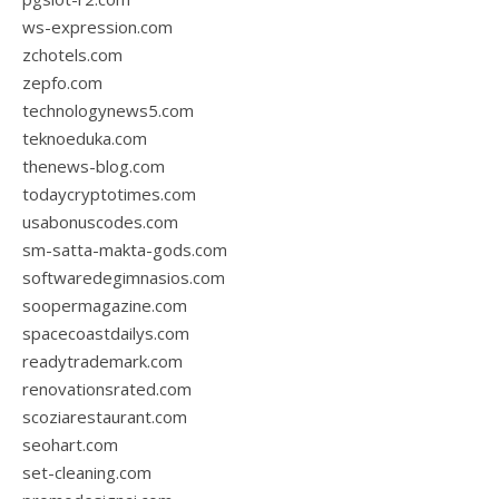
ws-expression.com
zchotels.com
zepfo.com
technologynews5.com
teknoeduka.com
thenews-blog.com
todaycryptotimes.com
usabonuscodes.com
sm-satta-makta-gods.com
softwaredegimnasios.com
soopermagazine.com
spacecoastdailys.com
readytrademark.com
renovationsrated.com
scoziarestaurant.com
seohart.com
set-cleaning.com