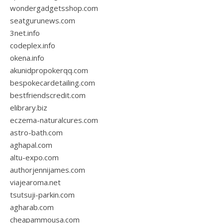
wondergadgetsshop.com
seatgurunews.com
3net.info
codeplex.info
okena.info
akunidpropokerqq.com
bespokecardetailing.com
bestfriendscredit.com
elibrary.biz
eczema-naturalcures.com
astro-bath.com
aghapal.com
altu-expo.com
authorjennijames.com
viajearoma.net
tsutsuji-parkin.com
agharab.com
cheapammousa.com