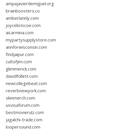
ampajavierdemiguel.org
brainboosters.co
amberlately.com
joycebriscoe.com
aicarmina.com
mypartysupplystore.com
annforwisconsin.com
findjaipur.com
cultofjim.com
glimmerick.com
davidfollett.com
newcollegebeat.com
reverbnewyork.com
skinmerch.com
usvisaforum.com
bestmovierulz.com
jagalchi-trade.com
loopersound.com