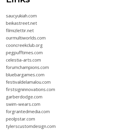
saucyukiah.com
beikastreet.net
filmizlettir.net
ourmultiworlds.com
cooncreekclub.org
pegpufftimes.com
celestia-arts.com
forumchampions.com
bluebargames.com
festivaldelamalou.com
firstsigninnovations.com
garberdodge.com
swim-wears.com
forgrantedmedia.com
peolpstar.com
tylerscustomdesign.com