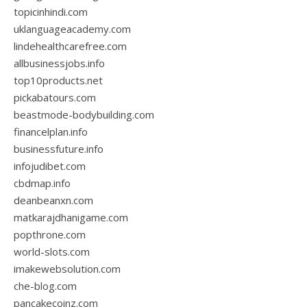
topicinhindi.com
uklanguageacademy.com
lindehealthcarefree.com
allbusinessjobs.info
top10products.net
pickabatours.com
beastmode-bodybuilding.com
financelplan.info
businessfuture.info
infojudibet.com
cbdmap.info
deanbeanxn.com
matkarajdhanigame.com
popthrone.com
world-slots.com
imakewebsolution.com
che-blog.com
pancakecoinz.com