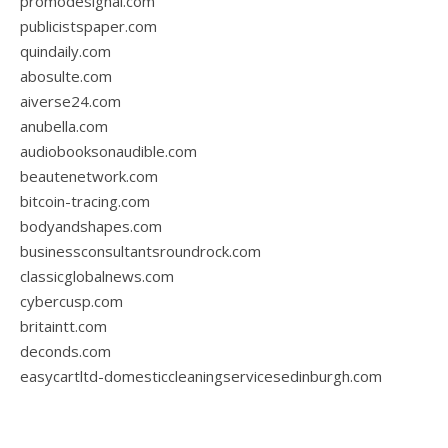
promodesignai.com
publicistspaper.com
quindaily.com
abosulte.com
aiverse24.com
anubella.com
audiobooksonaudible.com
beautenetwork.com
bitcoin-tracing.com
bodyandshapes.com
businessconsultantsroundrock.com
classicglobalnews.com
cybercusp.com
britaintt.com
deconds.com
easycartltd-domesticcleaningservicesedinburgh.com