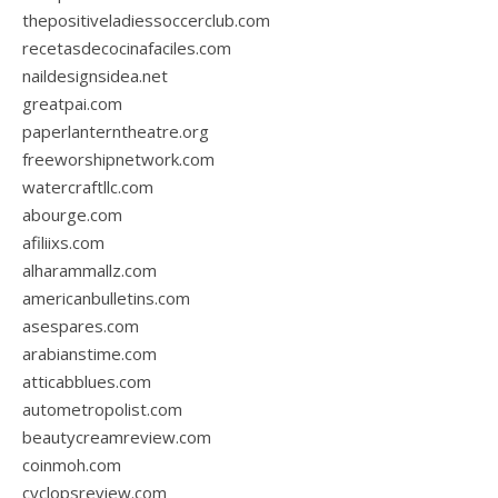
thepositiveladiessoccerclub.com
recetasdecocinafaciles.com
naildesignsidea.net
greatpai.com
paperlanterntheatre.org
freeworshipnetwork.com
watercraftllc.com
abourge.com
afiliixs.com
alharammallz.com
americanbulletins.com
asespares.com
arabianstime.com
atticabblues.com
autometropolist.com
beautycreamreview.com
coinmoh.com
cyclopsreview.com