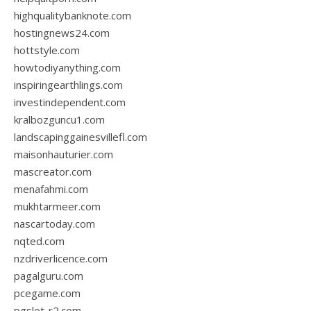
highqualitybanknote.com
hostingnews24.com
hottstyle.com
howtodiyanything.com
inspiringearthlings.com
investindependent.com
kralbozguncu1.com
landscapinggainesvillefl.com
maisonhauturier.com
mascreator.com
menafahmi.com
mukhtarmeer.com
nascartoday.com
nqted.com
nzdriverlicence.com
pagalguru.com
pcegame.com
pgslot-r2.com