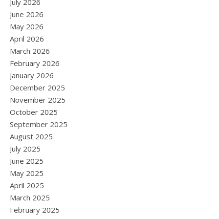
July 2026
June 2026
May 2026
April 2026
March 2026
February 2026
January 2026
December 2025
November 2025
October 2025
September 2025
August 2025
July 2025
June 2025
May 2025
April 2025
March 2025
February 2025