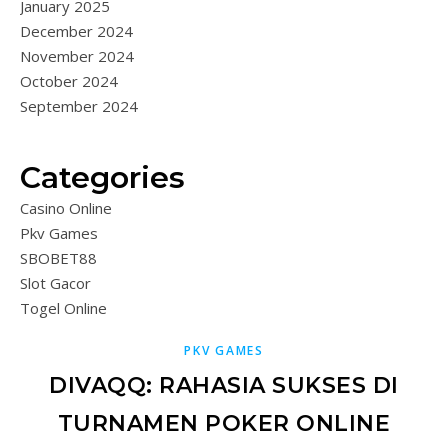
January 2025
December 2024
November 2024
October 2024
September 2024
Categories
Casino Online
Pkv Games
SBOBET88
Slot Gacor
Togel Online
PKV GAMES
DIVAQQ: RAHASIA SUKSES DI
TURNAMEN POKER ONLINE