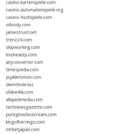
casino-kartenspiele.com
casino-automatenspiele.org
casino-tischspiele.com
otbody.com
jamestrust.net
trenz24.com
skipworking.com
loizbeauty.com
anyconverter.com
timespedia.com
jejakkrismon.com
diemthole.biz
ufabetkk.com
allquickmedia.com
technewsgazette.com
pureglowfacecream.com
kingofherrings.com
mrbetjapan.com