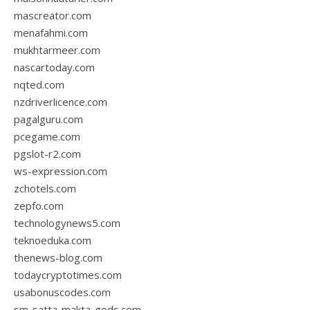
mascreator.com
menafahmi.com
mukhtarmeer.com
nascartoday.com
nqted.com
nzdriverlicence.com
pagalguru.com
pcegame.com
pgslot-r2.com
ws-expression.com
zchotels.com
zepfo.com
technologynews5.com
teknoeduka.com
thenews-blog.com
todaycryptotimes.com
usabonuscodes.com
sm-satta-makta-gods.com