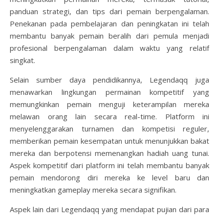
panduan strategi, dan tips dari pemain berpengalaman.
Penekanan pada pembelajaran dan peningkatan ini telah
membantu banyak pemain beralih dari pemula menjadi
profesional berpengalaman dalam waktu yang relatif
singkat.
Selain sumber daya pendidikannya, Legendaqq juga
menawarkan lingkungan permainan kompetitif yang
memungkinkan pemain menguji keterampilan mereka
melawan orang lain secara real-time. Platform ini
menyelenggarakan turnamen dan kompetisi reguler,
memberikan pemain kesempatan untuk menunjukkan bakat
mereka dan berpotensi memenangkan hadiah uang tunai.
Aspek kompetitif dari platform ini telah membantu banyak
pemain mendorong diri mereka ke level baru dan
meningkatkan gameplay mereka secara signifikan.
Aspek lain dari Legendaqq yang mendapat pujian dari para