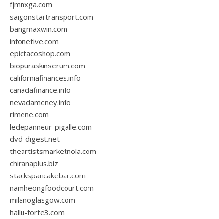
fjmnxga.com
saigonstartransport.com
bangmaxwin.com
infonetive.com
epictacoshop.com
biopuraskinserum.com
californiafinances.info
canadafinance.info
nevadamoney.info
rimene.com
ledepanneur-pigalle.com
dvd-digest.net
theartistsmarketnola.com
chiranaplus.biz
stackspancakebar.com
namheongfoodcourt.com
milanoglasgow.com
hallu-forte3.com