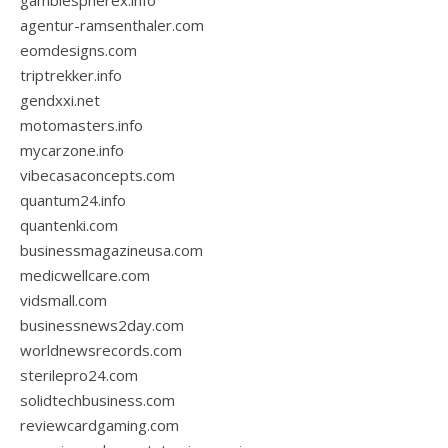
gamblespherex.info
agentur-ramsenthaler.com
eomdesigns.com
triptrekker.info
gendxxi.net
motomasters.info
mycarzone.info
vibecasaconcepts.com
quantum24.info
quantenki.com
businessmagazineusa.com
medicwellcare.com
vidsmall.com
businessnews2day.com
worldnewsrecords.com
sterilepro24.com
solidtechbusiness.com
reviewcardgaming.com