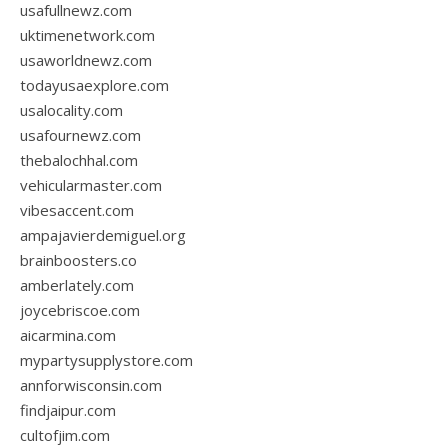
usafullnewz.com
uktimenetwork.com
usaworldnewz.com
todayusaexplore.com
usalocality.com
usafournewz.com
thebalochhal.com
vehicularmaster.com
vibesaccent.com
ampajavierdemiguel.org
brainboosters.co
amberlately.com
joycebriscoe.com
aicarmina.com
mypartysupplystore.com
annforwisconsin.com
findjaipur.com
cultofjim.com