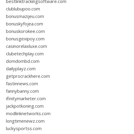
bestlinktrackingsoftware.com
clublubupoo.com
bonusmazijeu.com
bonuskyfojea.com
bonuskorokee.com
bonusgexipoy.com
casinorelaxluxe.com
clubetechplay.com
domdombd.com
dailyplayz.com
getprocrackhere.com
fastinnews.com
fannybanny.com
ifinitymarketer.com
jackpotkoning.com
modlinknetworks.com
longtimenewz.com
luckysportss.com