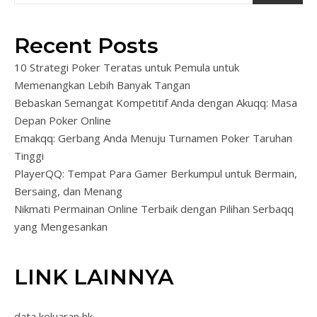
Recent Posts
10 Strategi Poker Teratas untuk Pemula untuk
Memenangkan Lebih Banyak Tangan
Bebaskan Semangat Kompetitif Anda dengan Akuqq: Masa
Depan Poker Online
Emakqq: Gerbang Anda Menuju Turnamen Poker Taruhan
Tinggi
PlayerQQ: Tempat Para Gamer Berkumpul untuk Bermain,
Bersaing, dan Menang
Nikmati Permainan Online Terbaik dengan Pilihan Serbaqq
yang Mengesankan
LINK LAINNYA
data keluaran hk