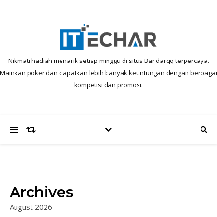
Nikmati hadiah menarik setiap minggu di situs Bandarqq terpercaya.
Mainkan poker dan dapatkan lebih banyak keuntungan dengan berbagai
kompetisi dan promosi.
Archives
August 2026