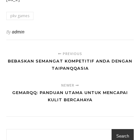
pkv games
By
admin
PREVIOUS
BEBASKAN SEMANGAT KOMPETITIF ANDA DENGAN
TAIPANQQASIA
NEWER
GEMARQQ: PANDUAN UTAMA UNTUK MENCAPAI
KULIT BERCAHAYA
Search