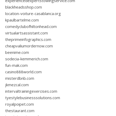
experiencedexpertstowingservice.com
blackheadsshop.com
location-voiture-casablanca.org
kpaulbartelme.com
comedyclubofhiltonhead.com
virtualartsassistant.com
theprimeinfographics.com
cheapvaliumordernow.com
beenime.com
sodecia-kemmerich.com
fun-mak.com
casino888world.com
misterdbnb.com
jkmezcal.com
intervaltrainingexercises.com
tyestylebusinesssolutions.com
royalpoipet.com
thestaurant.com