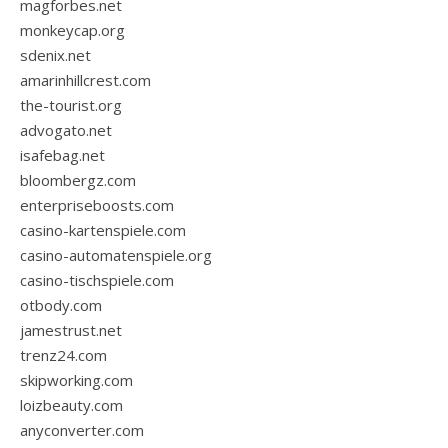
magforbes.net
monkeycap.org
sdenix.net
amarinhillcrest.com
the-tourist.org
advogato.net
isafebag.net
bloombergz.com
enterpriseboosts.com
casino-kartenspiele.com
casino-automatenspiele.org
casino-tischspiele.com
otbody.com
jamestrust.net
trenz24.com
skipworking.com
loizbeauty.com
anyconverter.com