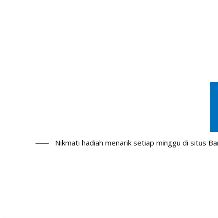
Nikmati hadiah menarik setiap minggu di situs 