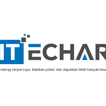
Bandarqq terpercaya. Mainkan poker dan dapatkan lebih banyak ke