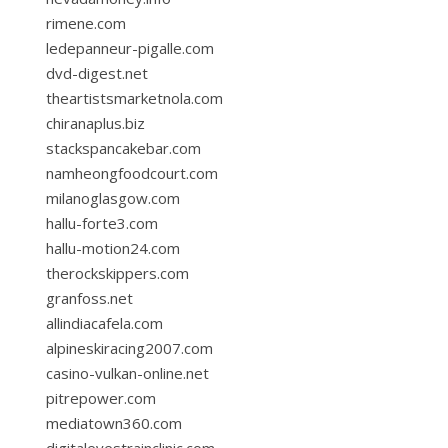
rimene.com
ledepanneur-pigalle.com
dvd-digest.net
theartistsmarketnola.com
chiranaplus.biz
stackspancakebar.com
namheongfoodcourt.com
milanoglasgow.com
hallu-forte3.com
hallu-motion24.com
therockskippers.com
granfoss.net
allindiacafela.com
alpineskiracing2007.com
casino-vulkan-online.net
pitrepower.com
mediatown360.com