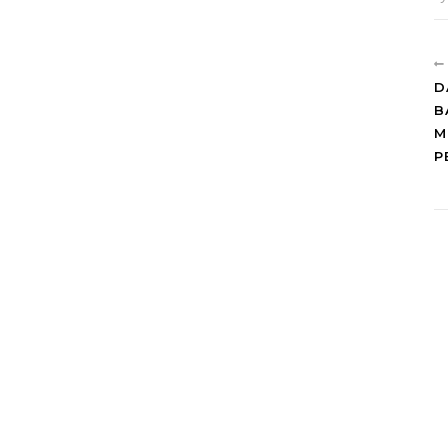
D
B
M
P