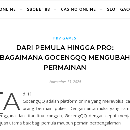
ONLINE
SBOBET88
CASINO ONLINE
SLOT GAC
PKV GAMES
DARI PEMULA HINGGA PRO:
BAGAIMANA GOCENGQQ MENGUBA
PERMAINAN
November 13, 2024
[a
d_1]
GocengQQ adalah platform online yang merevolusi ca
orang bermain poker. Dengan antarmuka yang ram
engguna dan fitur-fitur canggih, GocengQQ dengan cepat menja
ujuan utama baik bagi pemula maupun pemain berpengalaman.