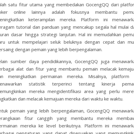
alah satu fitur utama yang membedakan GocengQQ dari platfo
oker online lainnya adalah fokusnya membantu pemu
eningkatkan keterampilan mereka. Platform ini menawark
eragam tutorial dan panduan yang mencakup segala hal mulai da
turan dasar hingga strategi lanjutan. Hal ini memudahkan pema
aru untuk mempelajari seluk beluknya dengan cepat dan mul
ersaing dengan pemain yang lebih berpengalaman.
elain sumber daya pendidikannya, GocengQQ juga menawark
erbagai alat dan fitur yang membantu pemain melacak kemaju
an meningkatkan permainan mereka. Misalnya, platform i
enawarkan statistik terperinci tentang kinerja pemai
emungkinkan mereka mengidentifikasi area yang perlu mere
ingkatkan dan melacak kemajuan mereka dari waktu ke waktu.
ntuk pemain yang lebih berpengalaman, GocengQQ menawark
erangkaian fitur canggih yang membantu mereka memba
ermainan mereka ke level berikutnya. Platform ini menawark
erbagai pengaturan yang dapat disesuaikan yang memungkink