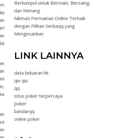
Berkumpul untuk Bermain, Bersaing,
rm
dan Menang
la
Nikmati Permainan Online Terbaik
an
dengan Pilihan Serbaqq yang
ri
Mengesankan
in
ai
LINK LAINNYA
an
an
data keluaran hk
ni
qiu qiu
n,
qq
ka
situs poker terpercaya
poker
bandarqq
an
online poker
wa
an
an