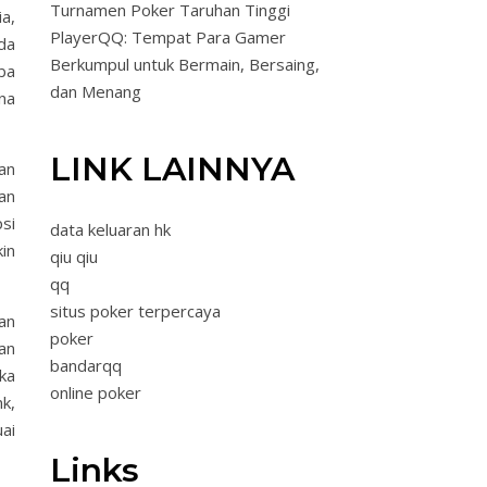
Turnamen Poker Taruhan Tinggi
a,
PlayerQQ: Tempat Para Gamer
da
Berkumpul untuk Bermain, Bersaing,
ba
dan Menang
na
LINK LAINNYA
an
an
si
data keluaran hk
in
qiu qiu
qq
situs poker terpercaya
an
poker
an
bandarqq
ka
online poker
k,
ai
Links