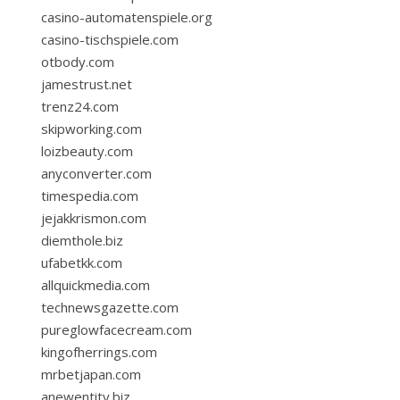
casino-automatenspiele.org
casino-tischspiele.com
otbody.com
jamestrust.net
trenz24.com
skipworking.com
loizbeauty.com
anyconverter.com
timespedia.com
jejakkrismon.com
diemthole.biz
ufabetkk.com
allquickmedia.com
technewsgazette.com
pureglowfacecream.com
kingofherrings.com
mrbetjapan.com
anewentity.biz