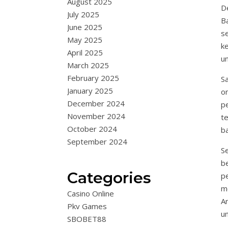
August 2025
D
July 2025
B
June 2025
s
May 2025
k
April 2025
un
March 2025
February 2025
S
January 2025
o
December 2024
p
November 2024
t
October 2024
ba
September 2024
S
b
Categories
p
m
Casino Online
A
Pkv Games
u
SBOBET88