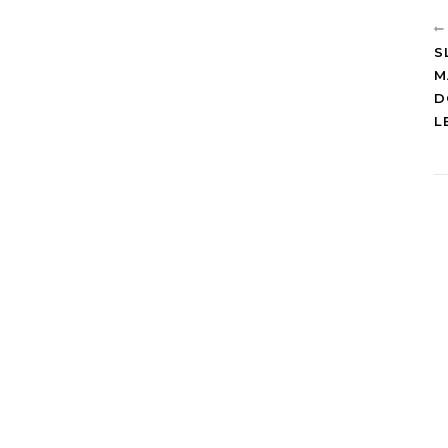
S
M
D
L