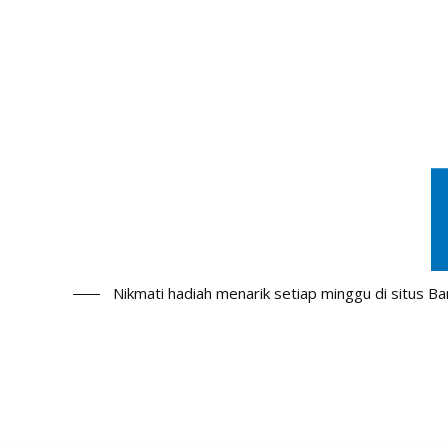
Nikmati hadiah menarik setiap minggu di situs 