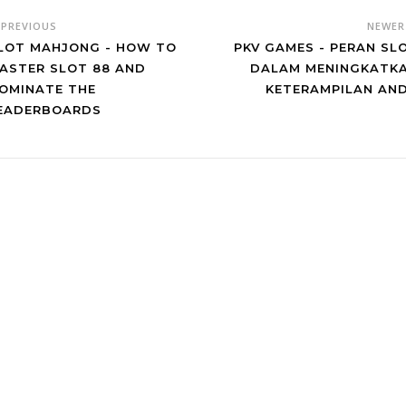
PREVIOUS
NEWE
LOT MAHJONG - HOW TO
PKV GAMES - PERAN SL
ASTER SLOT 88 AND
DALAM MENINGKATK
OMINATE THE
KETERAMPILAN AN
EADERBOARDS