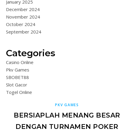
January 2025
December 2024
November 2024
October 2024
September 2024
Categories
Casino Online
Pkv Games
SBOBET88
Slot Gacor
Togel Online
PKV GAMES
BERSIAPLAH MENANG BESAR
DENGAN TURNAMEN POKER