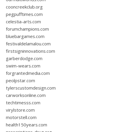
cooncreekclub.org
pegpufftimes.com
celestia-arts.com
forumchampions.com
bluebargames.com
festivaldelamalou.com
firstsigninnovations.com
garberdodge.com
swim-wears.com
forgrantedmedia.com
peolpstar.com
tylerscustomdesign.com
carworksonline.com
techtimesss.com
virylstore.com
motorstell.com
health150years.com