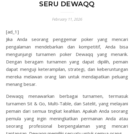
SERU DEWAQQ
February 11, 2026
[ad_1]
Jika Anda seorang penggemar poker yang mencari
pengalaman mendebarkan dan kompetitif, Anda bisa
mengunjungi turnamen poker Dewaqq yang menarik.
Dengan beragam turnamen yang dapat dipilih, pemain
dapat menguji keterampilan, strategi, dan keberuntungan
mereka melawan orang lain untuk mendapatkan peluang
menang besar.
Dewaqq menawarkan berbagai turnamen, termasuk
turnamen Sit & Go, Multi-Table, dan Satelit, yang melayani
pemain dari semua tingkat keahlian. Apakah Anda seorang
pemula yang ingin meningkatkan permainan Anda atau
seorang profesional berpengalaman yang mencari
tantangan, Dewaqq memiliki sesuatu untuk semua orang.