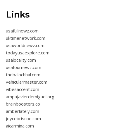
Links
usafullnewz.com
uktimenetwork.com
usaworldnewz.com
todayusaexplore.com
usalocality.com
usafournewz.com
thebalochhal.com
vehicularmaster.com
vibesaccent.com
ampajavierdemiguel.org
brainboosters.co
amberlately.com
joycebriscoe.com
aicarmina.com