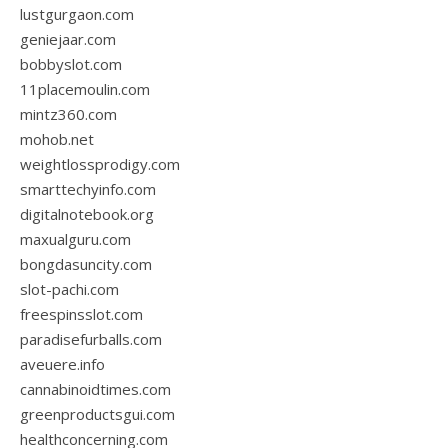
lustgurgaon.com
geniejaar.com
bobbyslot.com
11placemoulin.com
mintz360.com
mohob.net
weightlossprodigy.com
smarttechyinfo.com
digitalnotebook.org
maxualguru.com
bongdasuncity.com
slot-pachi.com
freespinsslot.com
paradisefurballs.com
aveuere.info
cannabinoidtimes.com
greenproductsgui.com
healthconcerning.com