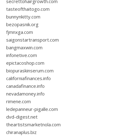
secrettohairgrowth.com
tasteofthaitogo.com
bunnynkitty.com
bezopasnik.org
fjmnxga.com
saigonstartransport.com
bangmaxwin.com
infonetive.com
epictacoshop.com
biopuraskinserum.com
californiafinances.info
canadafinance.info
nevadamoney.info
rimene.com
ledepanneur-pigalle.com
dvd-digest.net
theartistsmarketnola.com
chiranaplus.biz