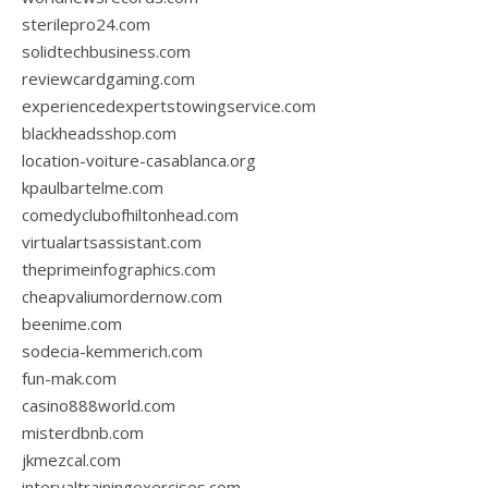
sterilepro24.com
solidtechbusiness.com
reviewcardgaming.com
experiencedexpertstowingservice.com
blackheadsshop.com
location-voiture-casablanca.org
kpaulbartelme.com
comedyclubofhiltonhead.com
virtualartsassistant.com
theprimeinfographics.com
cheapvaliumordernow.com
beenime.com
sodecia-kemmerich.com
fun-mak.com
casino888world.com
misterdbnb.com
jkmezcal.com
intervaltrainingexercises.com