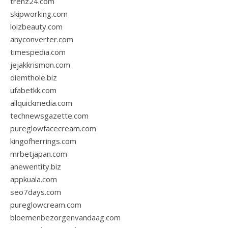
trenz24.com
skipworking.com
loizbeauty.com
anyconverter.com
timespedia.com
jejakkrismon.com
diemthole.biz
ufabetkk.com
allquickmedia.com
technewsgazette.com
pureglowfacecream.com
kingofherrings.com
mrbetjapan.com
anewentity.biz
appkuala.com
seo7days.com
pureglowcream.com
bloemenbezorgenvandaag.com