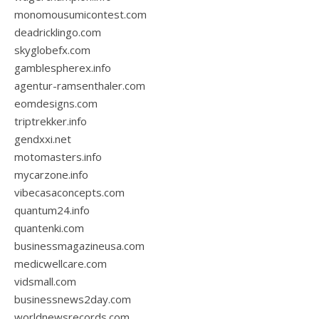
monomousumicontest.com
deadricklingo.com
skyglobefx.com
gamblespherex.info
agentur-ramsenthaler.com
eomdesigns.com
triptrekker.info
gendxxi.net
motomasters.info
mycarzone.info
vibecasaconcepts.com
quantum24.info
quantenki.com
businessmagazineusa.com
medicwellcare.com
vidsmall.com
businessnews2day.com
worldnewsrecords.com