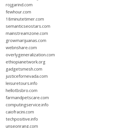
rojgarind.com
fewhour.com
18minutetimer.com
semanticseostars.com
mainstreamzone.com
growmarijuanas.com
webnshare.com
overlygeneralization.com
ethiopianetwork.org
gadgetsmesh.com
justicefornevada.com
leisuretours.info
hellotbsbro.com
farmandpetscare.com
computingservice.info
caiofracini.com
techpositive.info
unseonrang.com