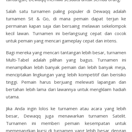
Salah satu turnamen paling populer di Dewaqq adalah
turnamen Sit & Go, di mana pemain dapat terjun ke
permainan kapan saja dan bersaing melawan sekelompok
kecil lawan. Turnamen ini berlangsung cepat dan cocok
untuk pemain yang mencari gameplay cepat dan intens.
Bagi mereka yang mencari tantangan lebih besar, turnamen
Multi-Tabel adalah pilihan yang bagus. Turnamen ini
menampilkan lebih banyak pemain dan lebih banyak meja,
menciptakan lingkungan yang lebih kompetitif dan berisiko
tinggi. Pemain harus berjuang melewati lapangan dan
bertahan lebih lama dari lawannya untuk mengklaim hadiah
utama.
Jika Anda ingin lolos ke turnamen atau acara yang lebih
besar, Dewaqq juga menawarkan turnamen Satelit.
Turnamen ini memberi pemain kesempatan untuk
memenangkan kursi di turnamen yang lebih besar dengan