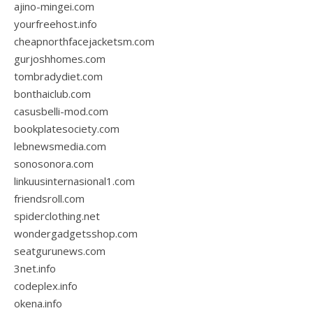
ajino-mingei.com
yourfreehost.info
cheapnorthfacejacketsm.com
gurjoshhomes.com
tombradydiet.com
bonthaiclub.com
casusbelli-mod.com
bookplatesociety.com
lebnewsmedia.com
sonosonora.com
linkuusinternasional1.com
friendsroll.com
spiderclothing.net
wondergadgetsshop.com
seatgurunews.com
3net.info
codeplex.info
okena.info