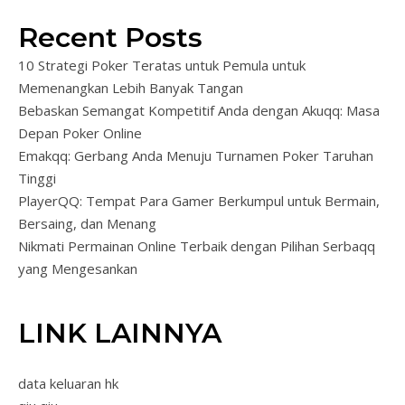
Recent Posts
10 Strategi Poker Teratas untuk Pemula untuk
Memenangkan Lebih Banyak Tangan
Bebaskan Semangat Kompetitif Anda dengan Akuqq: Masa
Depan Poker Online
Emakqq: Gerbang Anda Menuju Turnamen Poker Taruhan
Tinggi
PlayerQQ: Tempat Para Gamer Berkumpul untuk Bermain,
Bersaing, dan Menang
Nikmati Permainan Online Terbaik dengan Pilihan Serbaqq
yang Mengesankan
LINK LAINNYA
data keluaran hk