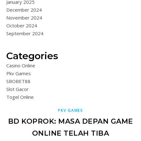
January 2025
December 2024
November 2024
October 2024
September 2024
Categories
Casino Online
Pkv Games
SBOBET88
Slot Gacor
Togel Online
PKV GAMES
BD KOPROK: MASA DEPAN GAME
ONLINE TELAH TIBA