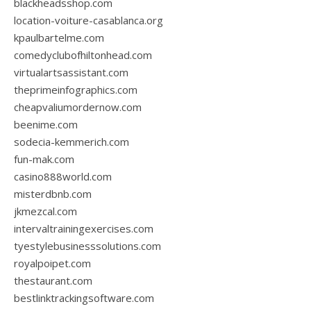
blackheadsshop.com
location-voiture-casablanca.org
kpaulbartelme.com
comedyclubofhiltonhead.com
virtualartsassistant.com
theprimeinfographics.com
cheapvaliumordernow.com
beenime.com
sodecia-kemmerich.com
fun-mak.com
casino888world.com
misterdbnb.com
jkmezcal.com
intervaltrainingexercises.com
tyestylebusinesssolutions.com
royalpoipet.com
thestaurant.com
bestlinktrackingsoftware.com