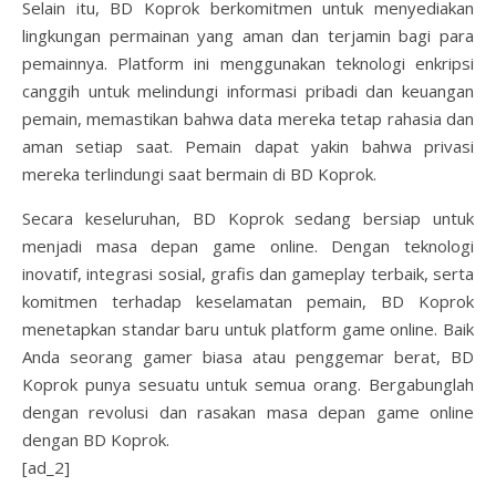
Selain itu, BD Koprok berkomitmen untuk menyediakan
lingkungan permainan yang aman dan terjamin bagi para
pemainnya. Platform ini menggunakan teknologi enkripsi
canggih untuk melindungi informasi pribadi dan keuangan
pemain, memastikan bahwa data mereka tetap rahasia dan
aman setiap saat. Pemain dapat yakin bahwa privasi
mereka terlindungi saat bermain di BD Koprok.
Secara keseluruhan, BD Koprok sedang bersiap untuk
menjadi masa depan game online. Dengan teknologi
inovatif, integrasi sosial, grafis dan gameplay terbaik, serta
komitmen terhadap keselamatan pemain, BD Koprok
menetapkan standar baru untuk platform game online. Baik
Anda seorang gamer biasa atau penggemar berat, BD
Koprok punya sesuatu untuk semua orang. Bergabunglah
dengan revolusi dan rasakan masa depan game online
dengan BD Koprok.
[ad_2]