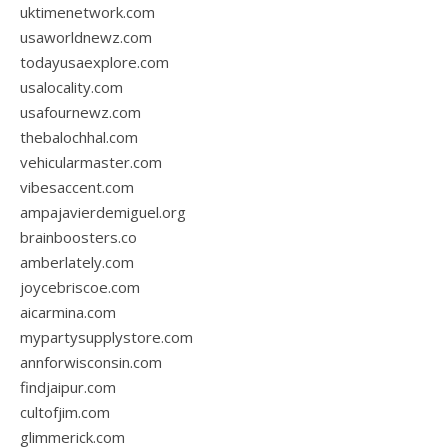
uktimenetwork.com
usaworldnewz.com
todayusaexplore.com
usalocality.com
usafournewz.com
thebalochhal.com
vehicularmaster.com
vibesaccent.com
ampajavierdemiguel.org
brainboosters.co
amberlately.com
joycebriscoe.com
aicarmina.com
mypartysupplystore.com
annforwisconsin.com
findjaipur.com
cultofjim.com
glimmerick.com