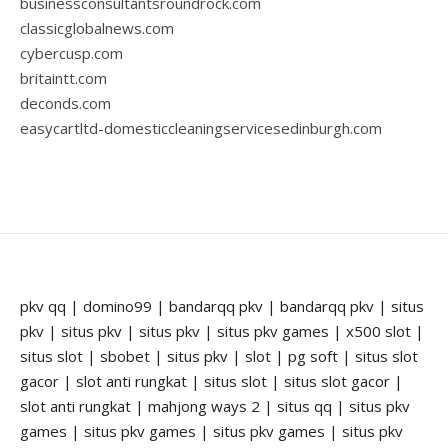
businessconsultantsroundrock.com
classicglobalnews.com
cybercusp.com
britaintt.com
deconds.com
easycartltd-domesticcleaningservicesedinburgh.com
pkv qq
|
domino99
|
bandarqq pkv
|
bandarqq pkv
|
situs
pkv
|
situs pkv
|
situs pkv
|
situs pkv games
|
x500 slot
|
situs slot
|
sbobet
|
situs pkv
|
slot
|
pg soft
|
situs slot
gacor
|
slot anti rungkat
|
situs slot
|
situs slot gacor
|
slot anti rungkat
|
mahjong ways 2
|
situs qq
|
situs pkv
games
|
situs pkv games
|
situs pkv games
|
situs pkv