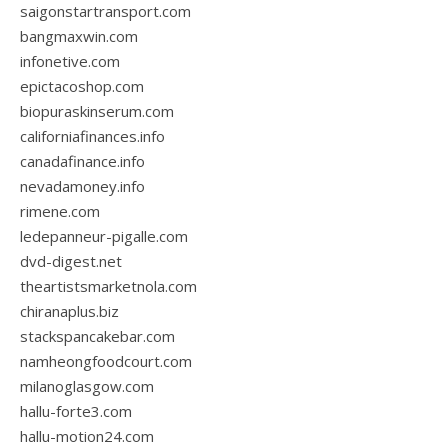
saigonstartransport.com
bangmaxwin.com
infonetive.com
epictacoshop.com
biopuraskinserum.com
californiafinances.info
canadafinance.info
nevadamoney.info
rimene.com
ledepanneur-pigalle.com
dvd-digest.net
theartistsmarketnola.com
chiranaplus.biz
stackspancakebar.com
namheongfoodcourt.com
milanoglasgow.com
hallu-forte3.com
hallu-motion24.com