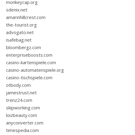
monkeycap.org
sdenix.net
amarinhillcrest.com
the-tourist.org
advogato.net
isafebag.net
bloombergz.com
enterpriseboosts.com
casino-kartenspiele.com
casino-automatenspiele.org
casino-tischspiele.com
otbody.com
jamestrust.net
trenz24.com
skipworking.com
loizbeauty.com
anyconverter.com
timespedia.com