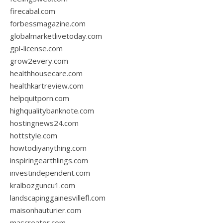
firecabal.com
forbessmagazine.com
globalmarketlivetoday.com
gpl-license.com
grow2every.com
healthhousecare.com
healthkartreview.com
helpquitporn.com
highqualitybanknote.com
hostingnews24.com
hottstyle.com
howtodiyanything.com
inspiringearthlings.com
investindependent.com
kralbozguncu1.com
landscapinggainesvillefl.com
maisonhauturier.com
mascreator.com