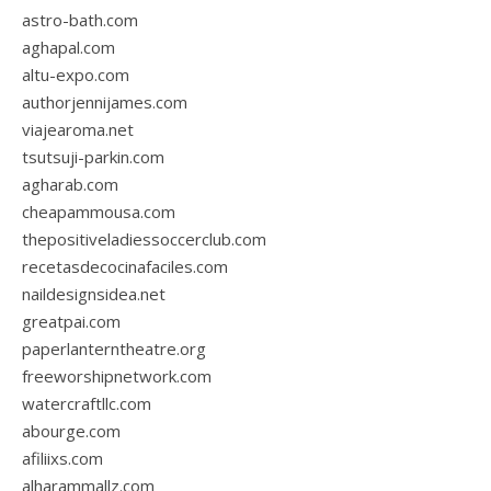
astro-bath.com
aghapal.com
altu-expo.com
authorjennijames.com
viajearoma.net
tsutsuji-parkin.com
agharab.com
cheapammousa.com
thepositiveladiessoccerclub.com
recetasdecocinafaciles.com
naildesignsidea.net
greatpai.com
paperlanterntheatre.org
freeworshipnetwork.com
watercraftllc.com
abourge.com
afiliixs.com
alharammallz.com