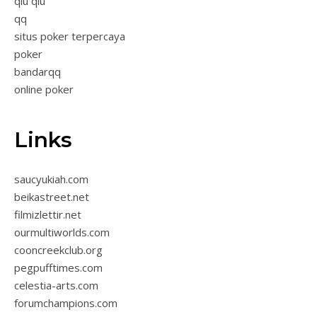
qiu qiu
qq
situs poker terpercaya
poker
bandarqq
online poker
Links
saucyukiah.com
beikastreet.net
filmizlettir.net
ourmultiworlds.com
cooncreekclub.org
pegpufftimes.com
celestia-arts.com
forumchampions.com