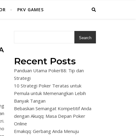
OR
PKV GAMES
Search
A
Recent Posts
Panduan Utama Poker88: Tip dan
Strategi
10 Strategi Poker Teratas untuk
Pemula untuk Memenangkan Lebih
Banyak Tangan
ng
Bebaskan Semangat Kompetitif Anda
an
dengan Akuqq: Masa Depan Poker
i.
Online
no
Emakqq: Gerbang Anda Menuju