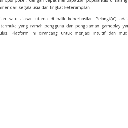
an opsi poker, dengan cepat mendapatkan popularitas di kalang
mer dari segala usia dan tingkat keterampilan.
alah satu alasan utama di balik keberhasilan PelangiQQ adal
ntarmuka yang ramah pengguna dan pengalaman gameplay ya
ulus. Platform ini dirancang untuk menjadi intuitif dan mud
inavigasi, memungkinkan pemain untuk dengan cepat menemuk
ame favorit mereka dan mulai bermain tanpa kerumitan. I
enjadikannya pilihan populer di antara gamer kasual yang menca
eberapa pemain yang menyenangkan dan lebih serius yang menca
ntangan kompetitif.
elain desainnya yang ramah pengguna, Pelangiqq juga menawark
erbagai pilihan permainan untuk memenuhi semua preferensi. Da
rmainan kasino klasik seperti blackjack dan roulette hingga vari
oker populer seperti Texas Hold’em dan Omaha, ada sesuatu unt
emua orang di platform ini. Pemain juga dapat menikmati permain
ealer langsung, menambahkan lapisan ekstra untuk pengalam
ermain game mereka.