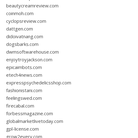
beautycreamreview.com
coinmoh.com
cyclopsreview.com
dattgen.com
didoivatnang.com
dogsbarks.com
dwmsoftwarehouse.com
enjoytroyjackson.com
epicaimbots.com
etech4news.com
expresspsychedelicsshop.com
fashionistani.com
feelingswed.com
firecabal.com
forbessmagazine.com
globalmarketlivetoday.com
gpl-license.com
grow2every.com