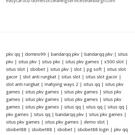
easycartltd-domesticcleaningservicesedinburgh.com
pkv qq
|
domino99
|
bandarqq pkv
|
bandarqq pkv
|
situs
pkv
|
situs pkv
|
situs pkv
|
situs pkv games
|
x500 slot
|
situs slot
|
sbobet
|
situs pkv
|
slot
|
pg soft
|
situs slot
gacor
|
slot anti rungkat
|
situs slot
|
situs slot gacor
|
slot anti rungkat
|
mahjong ways 2
|
situs qq
|
situs pkv
games
|
situs pkv games
|
situs pkv games
|
situs pkv
games
|
situs pkv games
|
situs pkv games
|
situs pkv
games
|
situs pkv games
|
situs qq
|
situs qq
|
situs qq
|
pkv games
|
situs qq
|
bandarqq pkv
|
situs pkv games
|
situs pkv games
|
situs pkv games
|
demo slot
|
sbobet88
|
sbobet88
|
sbobet
|
sbobet88 login
|
pkv qq