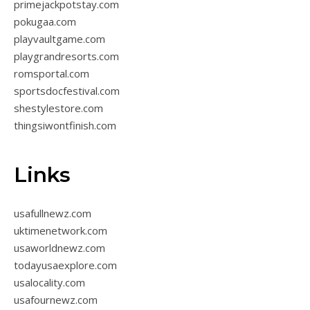
primejackpotstay.com
pokugaa.com
playvaultgame.com
playgrandresorts.com
romsportal.com
sportsdocfestival.com
shestylestore.com
thingsiwontfinish.com
Links
usafullnewz.com
uktimenetwork.com
usaworldnewz.com
todayusaexplore.com
usalocality.com
usafournewz.com