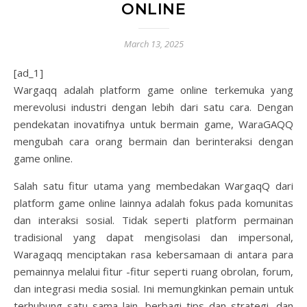
ONLINE
March 13, 2025
[ad_1]
Wargaqq adalah platform game online terkemuka yang
merevolusi industri dengan lebih dari satu cara. Dengan
pendekatan inovatifnya untuk bermain game, WaraGAQQ
mengubah cara orang bermain dan berinteraksi dengan
game online.
Salah satu fitur utama yang membedakan WargaqQ dari
platform game online lainnya adalah fokus pada komunitas
dan interaksi sosial. Tidak seperti platform permainan
tradisional yang dapat mengisolasi dan impersonal,
Waragaqq menciptakan rasa kebersamaan di antara para
pemainnya melalui fitur -fitur seperti ruang obrolan, forum,
dan integrasi media sosial. Ini memungkinkan pemain untuk
terhubung satu sama lain, berbagi tips dan strategi, dan