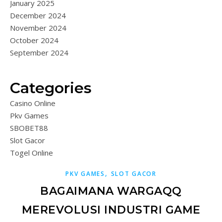
January 2025
December 2024
November 2024
October 2024
September 2024
Categories
Casino Online
Pkv Games
SBOBET88
Slot Gacor
Togel Online
,
PKV GAMES
SLOT GACOR
BAGAIMANA WARGAQQ
MEREVOLUSI INDUSTRI GAME