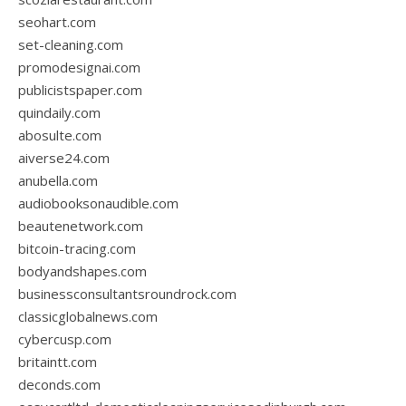
seohart.com
set-cleaning.com
promodesignai.com
publicistspaper.com
quindaily.com
abosulte.com
aiverse24.com
anubella.com
audiobooksonaudible.com
beautenetwork.com
bitcoin-tracing.com
bodyandshapes.com
businessconsultantsroundrock.com
classicglobalnews.com
cybercusp.com
britaintt.com
deconds.com