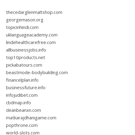
thecedarglenmaltshop.com
georgemason.org
topicinhindi.com
uklanguageacademy.com
lindehealthcarefree.com
allbusinessjobs.info
top10products.net
pickabatours.com
beastmode-bodybuilding.com
financelplan.info
businessfuture.info
infojudibet.com
cbdmap.info
deanbeanxn.com
matkarajdhanigame.com
popthrone.com
world-slots.com