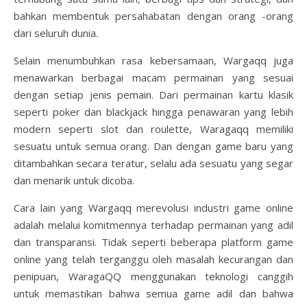
bahkan membentuk persahabatan dengan orang -orang
dari seluruh dunia.
Selain menumbuhkan rasa kebersamaan, Wargaqq juga
menawarkan berbagai macam permainan yang sesuai
dengan setiap jenis pemain. Dari permainan kartu klasik
seperti poker dan blackjack hingga penawaran yang lebih
modern seperti slot dan roulette, Waragaqq memiliki
sesuatu untuk semua orang. Dan dengan game baru yang
ditambahkan secara teratur, selalu ada sesuatu yang segar
dan menarik untuk dicoba.
Cara lain yang Wargaqq merevolusi industri game online
adalah melalui komitmennya terhadap permainan yang adil
dan transparansi. Tidak seperti beberapa platform game
online yang telah terganggu oleh masalah kecurangan dan
penipuan, WaragaQQ menggunakan teknologi canggih
untuk memastikan bahwa semua game adil dan bahwa