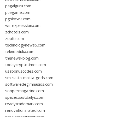
pagalguru.com
pcegame.com
pgslot-r2.com
ws-expression.com
zchotels.com
zepfo.com
technologynews5.com
teknoeduka.com
thenews-blog.com
todaycryptotimes.com
usabonuscodes.com
sm-satta-makta-gods.com
softwaredegimnasios.com
soopermagazine.com
spacecoastdailys.com
readytrademark.com
renovationsrated.com
scoziarestaurant.com