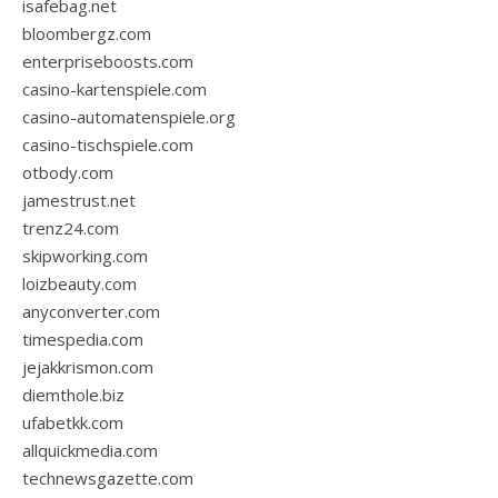
isafebag.net
bloombergz.com
enterpriseboosts.com
casino-kartenspiele.com
casino-automatenspiele.org
casino-tischspiele.com
otbody.com
jamestrust.net
trenz24.com
skipworking.com
loizbeauty.com
anyconverter.com
timespedia.com
jejakkrismon.com
diemthole.biz
ufabetkk.com
allquickmedia.com
technewsgazette.com