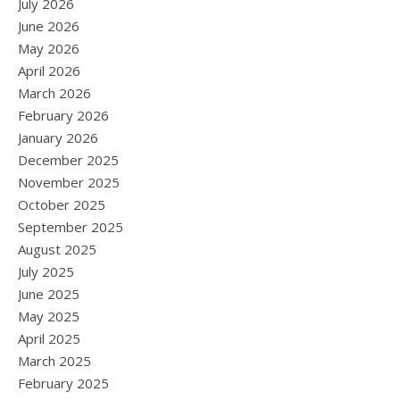
July 2026
June 2026
May 2026
April 2026
March 2026
February 2026
January 2026
December 2025
November 2025
October 2025
September 2025
August 2025
July 2025
June 2025
May 2025
April 2025
March 2025
February 2025