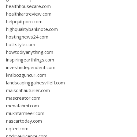
healthhousecare.com
healthkartreview.com
helpquitporn.com
highqualitybanknote.com
hostingnews24.com
hottstyle.com
howtodiyanything.com
inspiringearthlings.com
investindependent.com
kralbozguncu1.com
landscapinggainesvillefl.com
maisonhauturier.com
mascreator.com
menafahmi.com
mukhtarmeer.com
nascartoday.com
nqted.com
nzdriverlicence.com