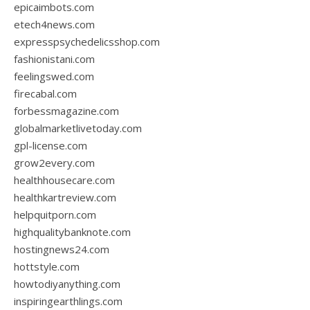
epicaimbots.com
etech4news.com
expresspsychedelicsshop.com
fashionistani.com
feelingswed.com
firecabal.com
forbessmagazine.com
globalmarketlivetoday.com
gpl-license.com
grow2every.com
healthhousecare.com
healthkartreview.com
helpquitporn.com
highqualitybanknote.com
hostingnews24.com
hottstyle.com
howtodiyanything.com
inspiringearthlings.com