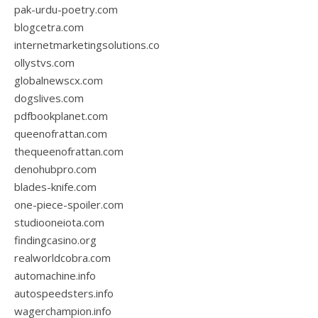
pak-urdu-poetry.com
blogcetra.com
internetmarketingsolutions.co
ollystvs.com
globalnewscx.com
dogslives.com
pdfbookplanet.com
queenofrattan.com
thequeenofrattan.com
denohubpro.com
blades-knife.com
one-piece-spoiler.com
studiooneiota.com
findingcasino.org
realworldcobra.com
automachine.info
autospeedsters.info
wagerchampion.info