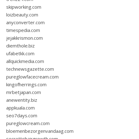
skipworking.com
loizbeauty.com
anyconverter.com
timespedia.com
jejakkrismon.com
diemthole.biz
ufabetkk.com
allquickmedia.com
technewsgazette.com
pureglowfacecream.com
kingofherrings.com
mrbetjapan.com
anewentity.biz
appkuala.com
seo7days.com
pureglowcream.com
bloemenbezorgenvandaag.com
secrettohairgrowth.com