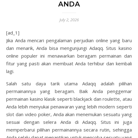
ANDA
July 2, 2026
[ad_1]
Jika Anda mencari pengalaman perjudian online yang baru
dan menarik, Anda bisa mengunjungi Adaqq. Situs kasino
online populer ini menawarkan beragam permainan dan
fitur yang pasti akan membuat Anda terhibur dan kembali
lagi.
Salah satu daya tarik utama Adaqq adalah pilihan
permainannya yang beragam. Baik Anda penggemar
permainan kasino klasik seperti blackjack dan roulette, atau
Anda lebih menyukai penawaran yang lebih modern seperti
slot dan video poker, Anda akan menemukan sesuatu yang
sesuai dengan selera Anda di Adaqq. Situs ini juga
memperbarui pilihan permainannya secara rutin, sehingga
Anda selalu dapat menantikan untuk mencoba sesuatu yang