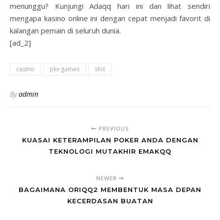
menunggu? Kunjungi Adaqq hari ini dan lihat sendiri
mengapa kasino online ini dengan cepat menjadi favorit di
kalangan pemain di seluruh dunia.
[ad_2]
casino
pkv games
slot
By
admin
PREVIOUS
KUASAI KETERAMPILAN POKER ANDA DENGAN
TEKNOLOGI MUTAKHIR EMAKQQ
NEWER
BAGAIMANA ORIQQ2 MEMBENTUK MASA DEPAN
KECERDASAN BUATAN