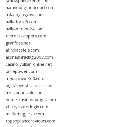
stackspancakebar.com
namheongfoodcourt.com
milanoglasgow.com
hallu-forte3.com
hallu-motion24.com
therockskippers.com
granfoss.net
allindiacafela.com
alpineskiracing2007.com
casino-vulkan-online.net
pitrepower.com
mediatown360.com
digitaleyestrainclinic.com
missionposible.com
online-casinos-vegas.com
xfinityrouterlogin.com
marketingjacks.com
topappliancereviews.com