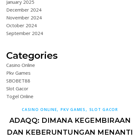
January 2025
December 2024
November 2024
October 2024
September 2024
Categories
Casino Online
Pkv Games
SBOBET88
Slot Gacor
Togel Online
,
,
CASINO ONLINE
PKV GAMES
SLOT GACOR
ADAQQ: DIMANA KEGEMBIRAAN
DAN KEBERUNTUNGAN MENANTI