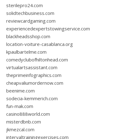
sterilepro24.com
solidtechbusiness.com
reviewcardgaming.com
experiencedexpertstowingservice.com
blackheadsshop.com
location-voiture-casablanca.org
kpaulbartelme.com
comedyclubofhiltonhead.com
virtualartsassistant.com
theprimeinfographics.com
cheapvaliumordernow.com
beenime.com
sodecia-kemmerich.com
fun-mak.com
casino888world.com
misterdbnb.com
jkmezcal.com
intervaltrainingexercises.com