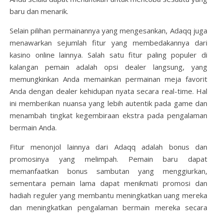
baru dan menarik.
Selain pilihan permainannya yang mengesankan, Adaqq juga
menawarkan sejumlah fitur yang membedakannya dari
kasino online lainnya. Salah satu fitur paling populer di
kalangan pemain adalah opsi dealer langsung, yang
memungkinkan Anda memainkan permainan meja favorit
Anda dengan dealer kehidupan nyata secara real-time. Hal
ini memberikan nuansa yang lebih autentik pada game dan
menambah tingkat kegembiraan ekstra pada pengalaman
bermain Anda.
Fitur menonjol lainnya dari Adaqq adalah bonus dan
promosinya yang melimpah. Pemain baru dapat
memanfaatkan bonus sambutan yang menggiurkan,
sementara pemain lama dapat menikmati promosi dan
hadiah reguler yang membantu meningkatkan uang mereka
dan meningkatkan pengalaman bermain mereka secara