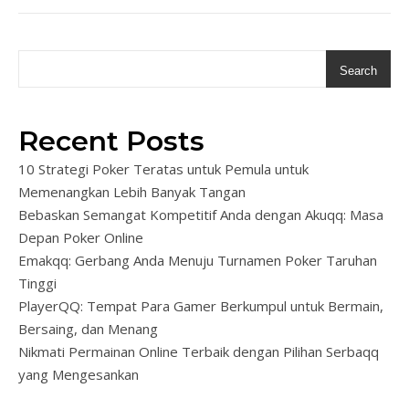
Search
Recent Posts
10 Strategi Poker Teratas untuk Pemula untuk
Memenangkan Lebih Banyak Tangan
Bebaskan Semangat Kompetitif Anda dengan Akuqq: Masa
Depan Poker Online
Emakqq: Gerbang Anda Menuju Turnamen Poker Taruhan
Tinggi
PlayerQQ: Tempat Para Gamer Berkumpul untuk Bermain,
Bersaing, dan Menang
Nikmati Permainan Online Terbaik dengan Pilihan Serbaqq
yang Mengesankan