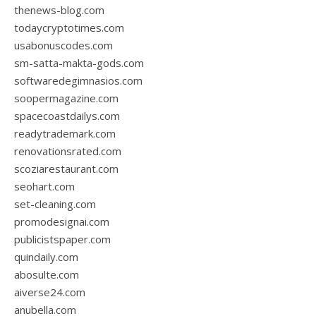
thenews-blog.com
todaycryptotimes.com
usabonuscodes.com
sm-satta-makta-gods.com
softwaredegimnasios.com
soopermagazine.com
spacecoastdailys.com
readytrademark.com
renovationsrated.com
scoziarestaurant.com
seohart.com
set-cleaning.com
promodesignai.com
publicistspaper.com
quindaily.com
abosulte.com
aiverse24.com
anubella.com