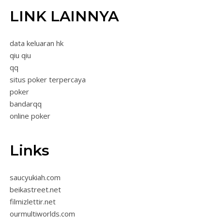
LINK LAINNYA
data keluaran hk
qiu qiu
qq
situs poker terpercaya
poker
bandarqq
online poker
Links
saucyukiah.com
beikastreet.net
filmizlettir.net
ourmultiworlds.com